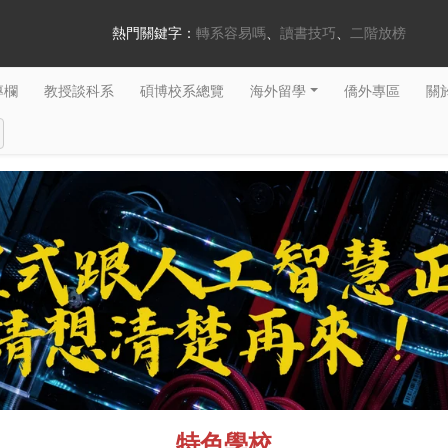
熱門關鍵字：
轉系容易嗎
讀書技巧
二階放榜
專欄
教授談科系
碩博校系總覽
海外留學
僑外專區
關於
特色學校