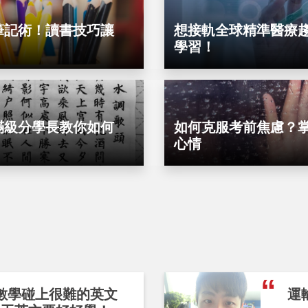
筆記術！讀書技巧讓
想接軌全球精準醫療
學習！
滿級分學長教你如何
如何克服考前焦慮？掌
心情
數學碰上很難的英文
運