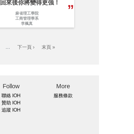
回來後你將變得更強！
麻省理工學院
工商管理學系
李楓真
…
下一頁 ›
末頁 »
Follow
More
聯絡 IOH
服務條款
贊助 IOH
追蹤 IOH