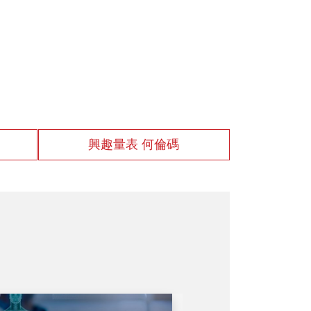
興趣量表 何倫碼