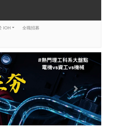
 IOH
全職招募