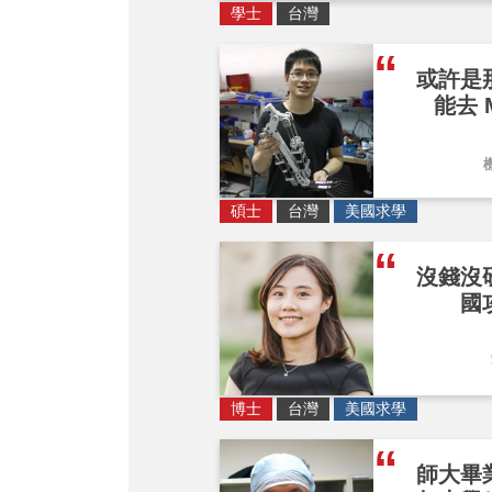
學士
台灣
或許是
能去 
碩士
台灣
美國求學
沒錢沒
國
博士
台灣
美國求學
師大畢