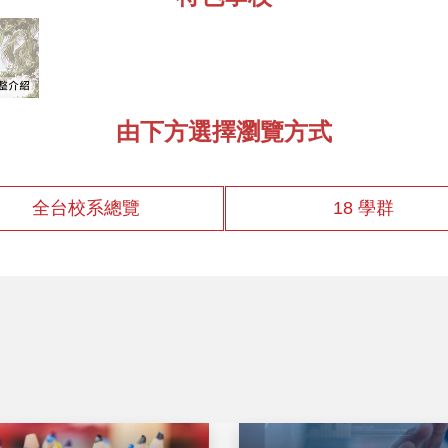
由下方選擇瀏覽方式
全台校系總覽
18 學群