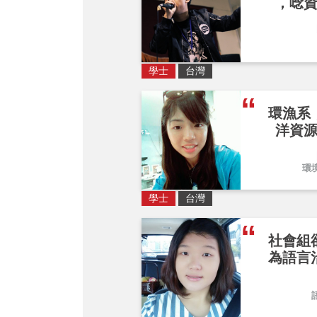
，唸
學士
台灣
環漁系
洋資
環
學士
台灣
社會組
為語言