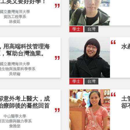
資工英文要好好學！
國立臺灣海洋大學
資訊工程學系
林俊廷
學士
台灣
，用高端科技管理海
水
源，幫助台灣漁業。
國立臺灣海洋大學
境生物與漁業科學學系
吳研綸
學士
台灣
卻意外考上醫大，成
土
治療師後的驀然回首
卻
中山醫學大學
語言治療與聽力學系
詹雅棨