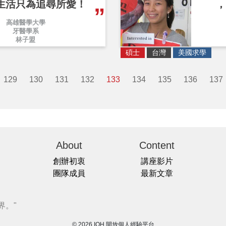
生活只為追尋所愛！
，
高雄醫學大學
牙醫學系
林子盟
碩士
台灣
美國求學
129
130
131
132
133
134
135
136
137
About
Content
創辦初衷
講座影片
團隊成員
最新文章
界。"
© 2026 IOH 開放個人經驗平台