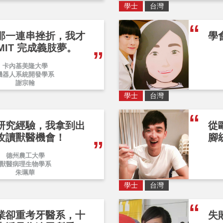
學士
台灣
那一連串挫折，我才
學
MIT 完成義肢夢。
卡內基美隆大學
機器人系統開發學系
謝宗翰
學士
台灣
研究經驗，我拿到出
從
攻讀獸醫機會！
腳
德州農工大學
獸醫病理生物學系
朱珮華
學士
台灣
業卻重考牙醫系，十
失