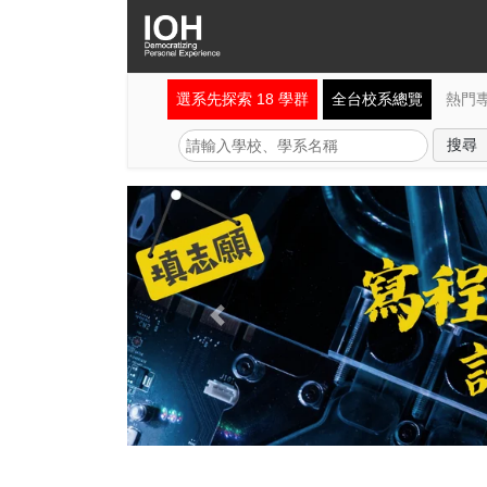
選系先探索 18 學群
全台校系總覽
熱門