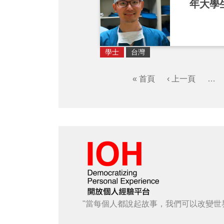
年大學
學士
台灣
« 首頁
‹ 上一頁
…
"當每個人都說起故事，我們可以改變世