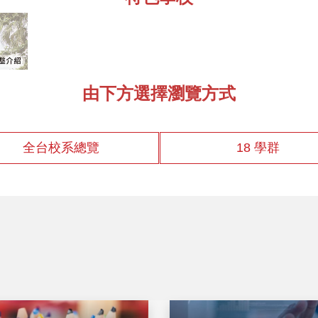
由下方選擇瀏覽方式
全台校系總覽
18 學群