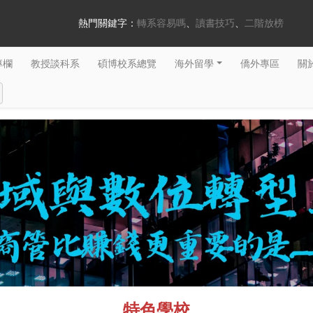
熱門關鍵字：
轉系容易嗎
讀書技巧
二階放榜
專欄
教授談科系
碩博校系總覽
海外留學
僑外專區
關於
特色學校