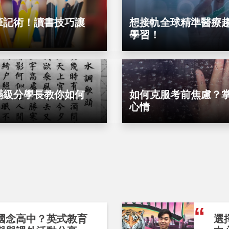
筆記術！讀書技巧讓
想接軌全球精準醫療
學習！
滿級分學長教你如何
如何克服考前焦慮？掌
心情
國念高中？英式教育
選