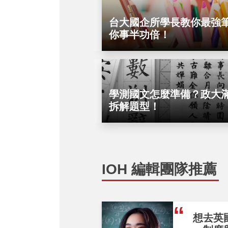
台大國企所學長教你最強
你事半功倍！
學測國文怎麼準備？政大
拆解題型！
IOH 編輯團隊推薦
想去英