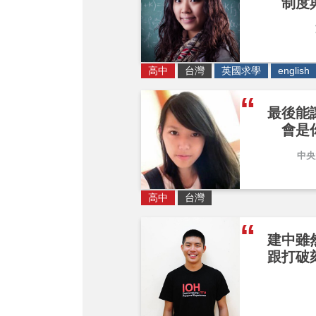
制度
高中
台灣
英國求學
english
最後能
會是
中央
高中
台灣
建中雖
跟打破