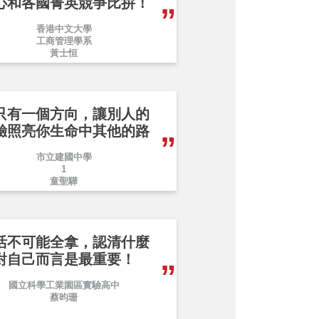
心和各國菁英競爭比拚！
香港中文大學
工商管理學系
黃士恒
只有一個方向，讓別人的
驗照亮你生命中其他的路
市立建國中學
1
童聖驊
活不可能全拿，認清什麼
對自己而言是最重要！
國立科學工業園區實驗高中
蔡昀珊