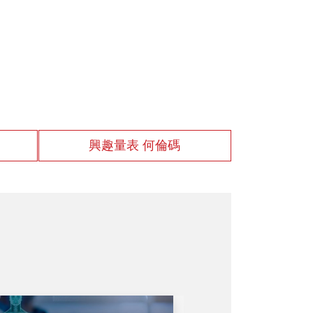
興趣量表 何倫碼