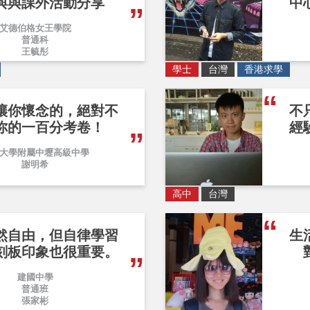
與與課外活動分享
中
艾德伯格女王學院
普通科
王毓彤
學士
台灣
香港求學
讓你懷念的，絕對不
不
你的一百分考卷！
經
大學附屬中壢高級中學
謝明希
高中
台灣
然自由，但自律學習
生
刻板印象也很重要。
建國中學
普通班
張家彬