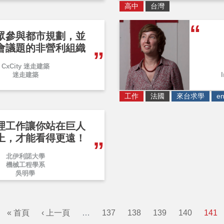
高中
台灣
眾參與都市規劃，並
會議題的非營利組織
CxCity 迷走建築
迷走建築
工作
法國
來台求學
en
理工作讓你站在巨人
上，才能看得更遠！
北伊利諾大學
機械工程學系
吳明學
« 首頁
‹ 上一頁
…
137
138
139
140
141