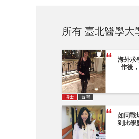
所有 臺北醫學大
海外求
作後
博士
台灣
如同戰
到比學