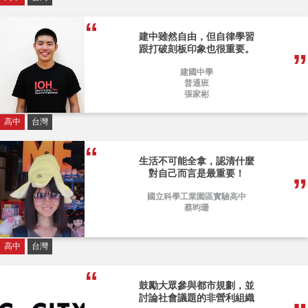
建中雖然自由，但自律學習
跟打破刻板印象也很重要。
建國中學
普通班
張家彬
高中
台灣
生活不可能全拿，認清什麼
對自己而言是最重要！
國立科學工業園區實驗高中
蔡昀珊
高中
台灣
鼓勵大眾參與都市規劃，並
討論社會議題的非營利組織