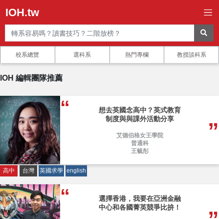
IOH.tw
校系總覽
選科系
熱門專欄
教授談科系
IOH 編輯團隊推薦
想去英國念高中？英式教育
制度與與課外活動分享
艾德伯格女王學院
普通科
王毓彤
高中
台灣
英國求學
english
選擇香港，我要在亞洲金融
中心和各國菁英競爭比拚！