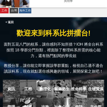
吳明學
工作
台灣
海外工作
< 返回
歡迎來到科系比拼擂台!
面對五花八門的校系，讓你感到不知所措？IOH 將全台科系
按照 18 學群分門別類，裡面除了整理科系所需的核心能
力，還有熱門點閱的學長姐
教授分享，讓你能立即掌握該學群重點，檢視自己適不適合
讀該科系，現在就點選你感興趣的領域，展開探索之旅吧！
資訊
工程
數理化
醫藥衛生
生命科學
生物資源
管理
財經
法政
社會心理
外語
文史哲