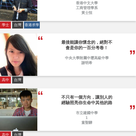
香港中文大學
工商管理學系
黃士恒
學士
台灣
香港求學
最後能讓你懷念的，絕對不
會是你的一百分考卷！
中央大學附屬中壢高級中學
謝明希
高中
台灣
不只有一個方向，讓別人的
經驗照亮你生命中其他的路
市立建國中學
1
童聖驊
高中
台灣