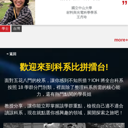
國立中山大學
材料與光電科學學系
王丹玲
學士
台灣
more+
< 返回
歡迎來到科系比拼擂台!
面對五花八門的校系，讓你感到不知所措？IOH 將全台科系
按照 18 學群分門別類，裡面除了整理科系所需的核心能
力，還有熱門點閱的學長姐
教授分享，讓你能立即掌握該學群重點，檢視自己適不適合
讀該科系，現在就點選你感興趣的領域，展開探索之旅吧！