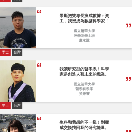
果斷把雙專長換成數據＋資
工，我想成為數據科學家！
國立清華大學
理學院學士班
盧永騰
學士
台灣
我讀研究型的醫學系！科學
家是創造人類未來的職業。
國立清華大學
醫學科學系
吳秉寰
學士
台灣
生科和我想的不一樣！到挪
威交換找回我的研究能量。