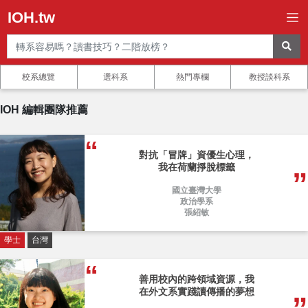
IOH.tw
校系總覽
選科系
熱門專欄
教授談科系
IOH 編輯團隊推薦
對抗「冒牌」資優生心理，
我在荷蘭掙脫標籤
國立臺灣大學
政治學系
張紹敏
學士
台灣
善用校內的跨領域資源，我
在外文系實踐讀傳播的夢想