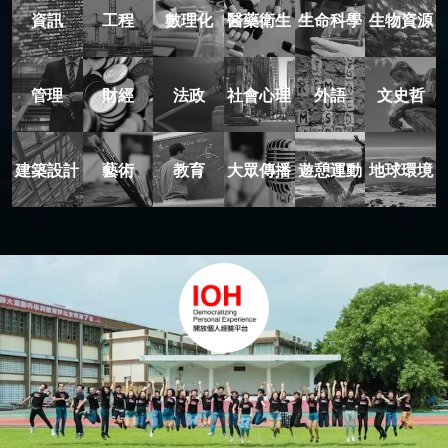
資訊
工程
數理化
醫藥衛生
生命科學
生物資源
管理
財經
法政
社會心理
外語
文史哲
建築設計
藝術
教育
大眾傳播
遊憩運動
地球環境