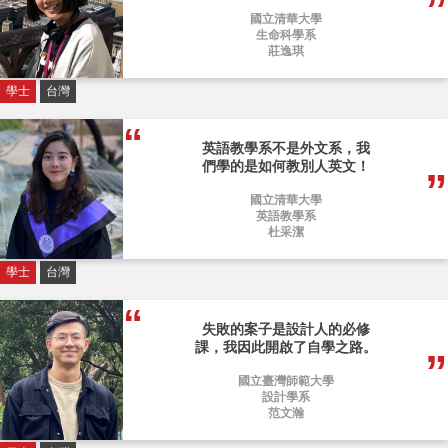
國立清華大學
生命科學系
莊逸琪
學士
台灣
英語教學系不是外文系，我
們學的是如何教別人英文！
國立清華大學
英語教學系
杜采潔
學士
台灣
失敗的案子是設計人的必修
課，我因此開啟了自學之路。
國立臺灣師範大學
設計學系
范文瀚