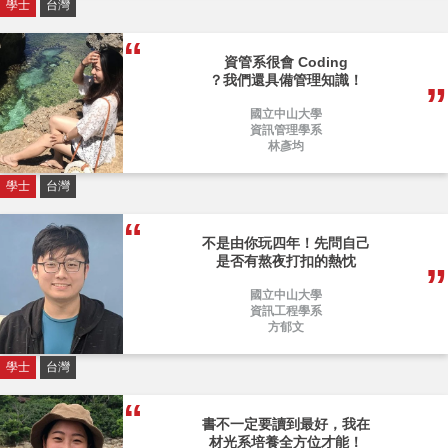
學士
台灣
資管系很會 Coding
？我們還具備管理知識！
國立中山大學
資訊管理學系
林彥均
學士
台灣
不是由你玩四年！先問自己
是否有熬夜打扣的熱忱
國立中山大學
資訊工程學系
方郁文
學士
台灣
書不一定要讀到最好，我在
材光系培養全方位才能！