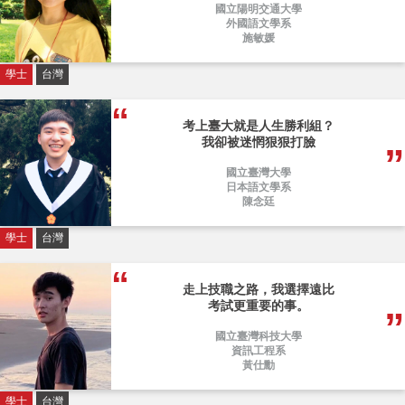
國立陽明交通大學
外國語文學系
施敏媛
學士
台灣
考上臺大就是人生勝利組？
我卻被迷惘狠狠打臉
國立臺灣大學
日本語文學系
陳念廷
學士
台灣
走上技職之路，我選擇遠比
考試更重要的事。
國立臺灣科技大學
資訊工程系
黃仕勳
學士
台灣