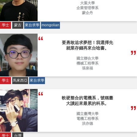
大葉大學
企業管理學系
蒙企丹
學士
蒙古
來台求學
mongolian
要勇敢追求夢想！我選擇先
就業存錢再來台唸書。
國立聯合大學
機械工程學系
張泉福
學士
馬來西亞
來台求學
軟硬整合的電機系，號稱臺
大讀起來最累的科系。
國立臺灣大學
電機工程學系
洪亦德
學士
台灣