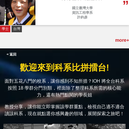
國立臺灣大學
資訊工程學系
許鈞彥
學士
台灣
more+
< 返回
歡迎來到科系比拼擂台!
面對五花八門的校系，讓你感到不知所措？IOH 將全台科系
按照 18 學群分門別類，裡面除了整理科系所需的核心能
力，還有熱門點閱的學長姐
教授分享，讓你能立即掌握該學群重點，檢視自己適不適合
讀該科系，現在就點選你感興趣的領域，展開探索之旅吧！