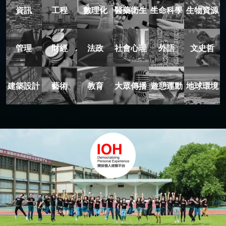
資訊
工程
數理化
醫藥衛生
生命科學
生物資源
管理
財經
法政
社會心理
外語
文史哲
建築設計
藝術
教育
大眾傳播
遊憩運動
地球環境