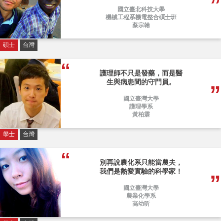
國立臺北科技大學
機械工程系機電整合碩士班
蔡宗翰
碩士
台灣
護理師不只是發藥，而是醫
生與病患間的守門員。
國立臺灣大學
護理學系
黃柏霖
學士
台灣
別再說農化系只能當農夫，
我們是熱愛實驗的科學家！
國立臺灣大學
農業化學系
高幼昕