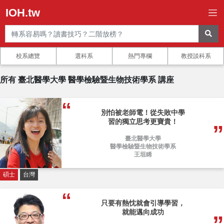
IOH.tw
校系總覽
選科系
熱門專欄
教授談科系
所有 臺北醫學大學 醫學檢驗暨生物技術學系 講座
別怕被老師電！從失敗中學
習的獨立思考更寶貴！
臺北醫學大學
醫學檢驗暨生物技術學系
王垣睎
碩士
台灣
只要有熱忱就會引導學習，
就能邁向成功