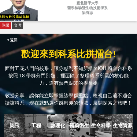
臺北醫學大學
醫學檢驗暨生物技術學系
梁有志
教授
台灣
< 返回
歡迎來到科系比拼擂台!
面對五花八門的校系，讓你感到不知所措？IOH 將全台科系
按照 18 學群分門別類，裡面除了整理科系所需的核心能
力，還有熱門點閱的學長姐
教授分享，讓你能立即掌握該學群重點，檢視自己適不適合
讀該科系，現在就點選你感興趣的領域，展開探索之旅吧！
資訊
工程
數理化
醫藥衛生
生命科學
生物資源