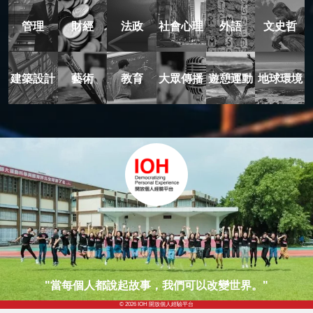
管理
財經
法政
社會心理
外語
文史哲
建築設計
藝術
教育
大眾傳播
遊憩運動
地球環境
"當每個人都說起故事，我們可以改變世界。"
© 2026 IOH 開放個人經驗平台