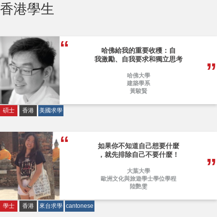
香港學生
哈佛給我的重要收穫：自
我激勵、自我要求和獨立思考
哈佛大學
建築學系
黃駿賢
碩士
香港
美國求學
如果你不知道自己想要什麼
，就先排除自己不要什麼！
大葉大學
歐洲文化與旅遊學士學位學程
陸艷雯
學士
香港
來台求學
cantonese