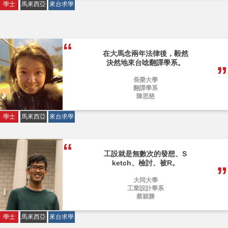
學士
馬來西亞
來台求學
在大馬念兩年法律後，毅然
決然地來台唸翻譯學系。
長榮大學
翻譯學系
陳思慈
學士
馬來西亞
來台求學
工設就是無數次的發想、S
ketch、檢討、被R。
大同大學
工業設計學系
蔡穎勝
學士
馬來西亞
來台求學