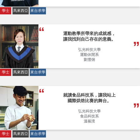
學士
馬來西亞
來台求學
運動教學所帶來的成就感，
讓我找到自己存在的意義。
弘光科技大學
運動休閒系
劉雪俐
學士
馬來西亞
來台求學
就讀食品科技系，讓我站上
國際烘焙比賽的舞台。
弘光科技大學
食品科技系
溫裖湙
學士
馬來西亞
來台求學