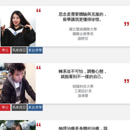
思念是需要體驗與克服的，
留學讓我更懂得珍惜。
國立暨南國際大學
國際企業學系
謝靜宜
學士
馬來西亞
來台求學
轉系並不可怕，調整心態，
就能看到不一樣的自己。
朝陽科技大學
工業設計系
溫偉勝
學士
馬來西亞
來台求學
物理治療是身體的治療，我