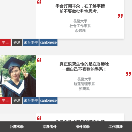
學會打開耳朵，在了解事情
前不要做批判性思考。
長榮大學
社會工作學系
余錦鴻
學士
香港
來台求學
cantonese
真正浪費生命的是在香港唸
一個自己不喜歡的學系！
長榮大學
航運管理學系
招靄嵐
學士
香港
來台求學
cantonese
為了自己的興趣和獨立生活
台灣求學
港澳僑外
海外留學
工作職涯
而來台唸書。