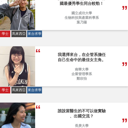
國最優秀學生同台較勁！
國立成功大學
生物科技與產業科學系
葉乃陽
學士
馬來西亞
來台求學
我選擇來台，在企管系擔任
自己生命中的最佳女主角。
南華大學
企業管理學系
鄭欣怡
學士
馬來西亞
來台求學
誰說當醫生的不可以做實驗
、出國交流？
長庚大學