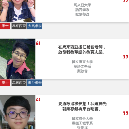
馬來亞大學
語言學系
歐陽瑩盈
學士
馬來西亞
大馬求學
在馬來西亞擔任補習老師，
啟發我教華語的教育志業。
國立臺東大學
華語文學系
顏啟倫
學士
馬來西亞
來台求學
要勇敢追求夢想！我選擇先
就業存錢再來台唸書。
國立聯合大學
機械工程學系
張泉福