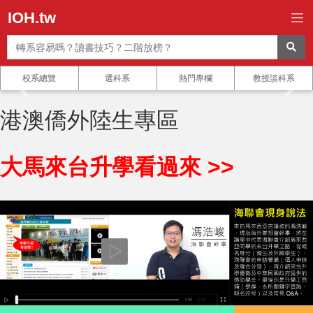
IOH.tw
校系總覽
選科系
熱門專欄
教授談科系
港澳僑外陸生專區
大馬來台升學看過來 >>