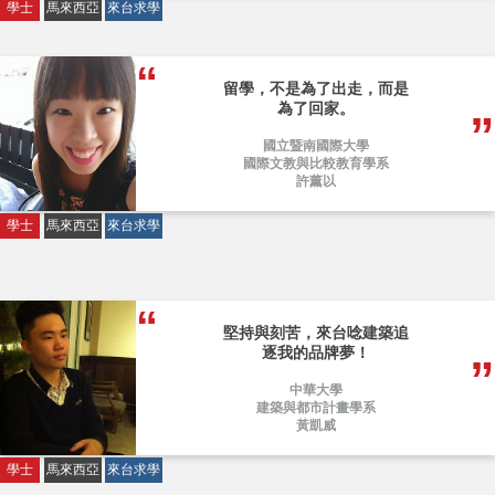
學士
馬來西亞
來台求學
留學，不是為了出走，而是
為了回家。
國立暨南國際大學
國際文教與比較教育學系
許薰以
學士
馬來西亞
來台求學
堅持與刻苦，來台唸建築追
逐我的品牌夢！
中華大學
建築與都市計畫學系
黃凱威
學士
馬來西亞
來台求學