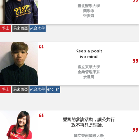
臺北醫學大學
藥學系
張振鴻
學士
馬來西亞
來台求學
Keep a posit
ive mind
國立東華大學
企業管理學系
余世滿
學士
馬來西亞
來台求學
english
豐富的參訪活動，讓公共行
政不再只是理論。
國立暨南國際大學