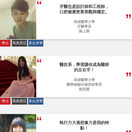
牙醫也是設計師和工程師，
口腔健康更要美觀與穩定。
高雄醫學大學
牙醫學系
蘇上榮
學士
馬來西亞
來台求學
醫技系，學習讓你成為醫師
的左右手！
高雄醫學大學
醫學檢驗生物技術學系
劉思慧
學士
馬來西亞
來台求學
執行力大過想像力是我的特
點！