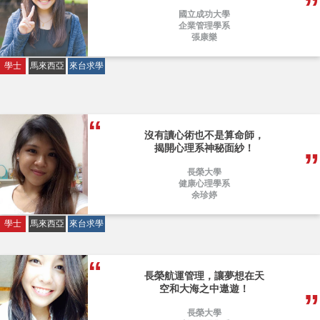
國立成功大學
企業管理學系
張康樂
學士
馬來西亞
來台求學
沒有讀心術也不是算命師，
揭開心理系神秘面紗！
長榮大學
健康心理學系
余珍婷
學士
馬來西亞
來台求學
長榮航運管理，讓夢想在天
空和大海之中遨遊！
長榮大學