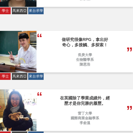
學士
馬來西亞
來台求學
做研究很像RPG，拿出好
奇心，多接觸、多探索！
長庚大學
生物醫學系
陳恩浩
學士
馬來西亞
來台求學
在英國除了學業成績外，經
歷才是你完勝的履歷。
雷丁大學
國際商業金融學系
李俞溫