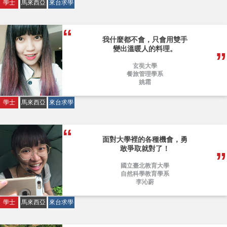
學士
馬來西亞
來台求學
我什麼都不會，只會用雙手
變出溫暖人的料理。
玄奘大學
餐旅管理學系
姚霜
學士
馬來西亞
來台求學
面對大學裡的各種機會，勇
敢爭取就對了！
國立臺北教育大學
自然科學教育學系
李沁蔚
學士
馬來西亞
來台求學