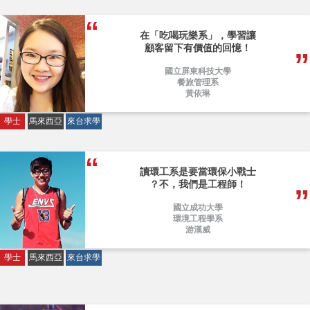
在「吃喝玩樂系」，學習讓
顧客留下有價值的回憶！
國立屏東科技大學
餐旅管理系
黃依琳
學士
馬來西亞
來台求學
讀環工系是要當環保小戰士
？不，我們是工程師！
國立成功大學
環境工程學系
游漢威
學士
馬來西亞
來台求學