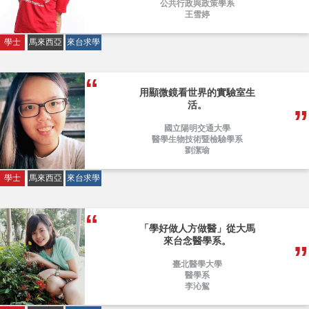
公共行政與政策學系
王雪婷
學士
馬來西亞
來台求學
用顯微鏡看世界的實驗室生
活。
國立陽明交通大學
醫學生物技術暨檢驗學系
劉潔瑜
學士
馬來西亞
來台求學
「學好做人方做醫」從大馬
來台念醫學系。
臺北醫學大學
醫學系
李沁鴽