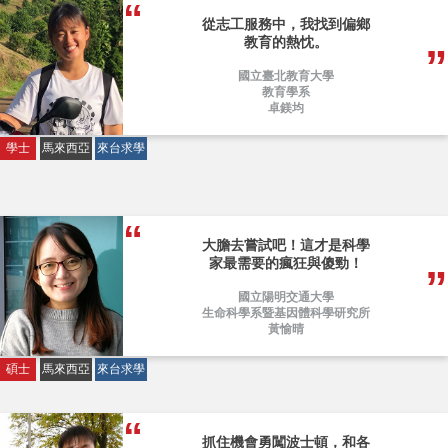
從志工服務中，我找到偏鄉
教育的熱忱。
國立臺北教育大學
教育學系
卓鎂均
學士
馬來西亞
來台求學
大膽去嘗試吧！這才是科學
家最需要的瘋狂與傻勁！
國立陽明交通大學
生命科學系暨基因體科學研究所
黃愉晴
碩士
馬來西亞
來台求學
抓住機會勇闖波士頓，和各