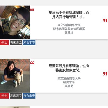
餐旅系不是在訓練廚師，而
是培育行銷管理人才。
國立暨南國際大學
觀光休閒與餐旅管理學系
陳國棟
學士
馬來西亞
來台求學
經濟系既是科學理論，也有
藝術般想像空間。
國立暨南國際大學
經濟學系
吳雪菊
學士
馬來西亞
來台求學