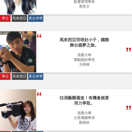
航運管理學系
黃奕文
學士
馬來西亞
來台求學
馬來西亞羽球好小子，國際
舞台築夢之旅。
長榮大學
運動競技學系
王峙錥
學士
馬來西亞
來台求學
往演藝圈邁進！有機會就要
用力爭取。
長榮大學
大眾傳播學系
劉俐余