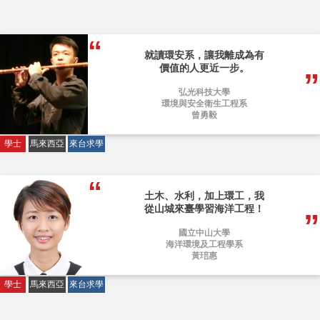
就讀環安系，讓我離成為有
價值的人更近一步。
弘光科技大學
環境與安全衛生工程系
曾勇毅
學士
馬來西亞
來台求學
土木、水利，加上環工，我
從山城來臺學習海洋工程！
國立中山大學
海洋環境及工程學系
黃琣惠
學士
馬來西亞
來台求學