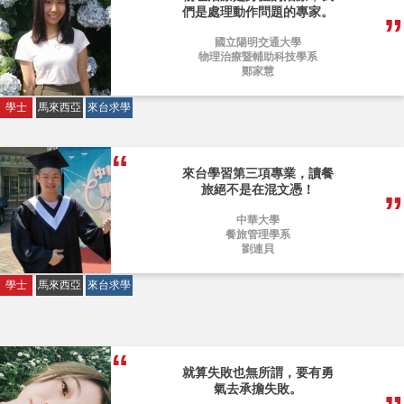
們是處理動作問題的專家。
國立陽明交通大學
物理治療暨輔助科技學系
鄭家慧
學士
馬來西亞
來台求學
來台學習第三項專業，讀餐
旅絕不是在混文憑！
中華大學
餐旅管理學系
劉連貝
學士
馬來西亞
來台求學
就算失敗也無所謂，要有勇
氣去承擔失敗。