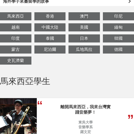
海外學子來臺留學的故事
馬來西亞
香港
澳門
印尼
越南
中國大陸
美國
緬甸
印度
泰國
日本
韓國
蒙古
尼泊爾
瓜地馬拉
德國
史瓦濟蘭
馬來西亞學生
離開馬來西亞，我來台灣實
踐音樂夢！
東吳大學
音樂學系
羅文宏