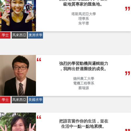
級地質專家的匯集地。
塔斯馬尼亞大學
理學系
朱芊霏
學士
馬來西亞
澳洲求學
強烈的學習動機與邏輯能力
，我跨出舒適圈後的成長。
德州農工大學
電機工程學系
蔡瑞源
學士
馬來西亞
美國求學
把語言當作你的生活，並在
生活中一點一點地累積。