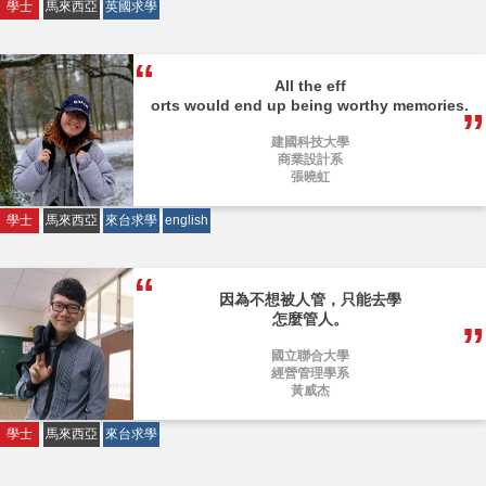
學士
馬來西亞
英國求學
All the eff
orts would end up being worthy memories.
建國科技大學
商業設計系
張曉虹
學士
馬來西亞
來台求學
english
因為不想被人管，只能去學
怎麼管人。
國立聯合大學
經營管理學系
黃威杰
學士
馬來西亞
來台求學