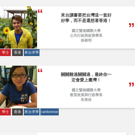
來台讀書要把台灣這一套好
好學，而不是還想著香港！
國立暨南國際大學
公共行政與政策學系
徐俊明
學士
香港
來台求學
關關難過關關過，最終你一
定會愛上臺灣！
國立暨南國際大學
教育政策與行政學系
朱美珍
學士
香港
來台求學
cantonese