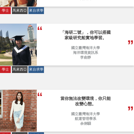
學士
馬來西亞
來台求學
「海研二號」，你可以搭國
家級研究船實地學習。
國立臺灣海洋大學
海洋環境資訊系
李俞靜
學士
馬來西亞
來台求學
當你無法改變環境，你只能
改變心態。
國立臺灣海洋大學
航運管理學系
余俐駰