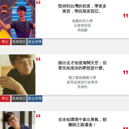
堅持到台灣的初衷，學更多
東西，帶回馬來西亞。
南臺科技大學
企業管理系
周炯豪
學士
馬來西亞
來台求學
踏出去才知道海闊天空，但
要先知道你的夢想是什麼。
國立暨南國際大學
教育政策與行政學系
李偉民
學士
馬來西亞
來台求學
在未知環境中拿出勇氣，朝
藥師之路邁進！