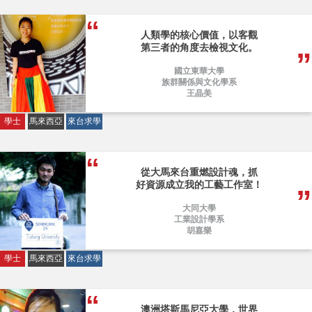
人類學的核心價值，以客觀
第三者的角度去檢視文化。
國立東華大學
族群關係與文化學系
王晶美
學士
馬來西亞
來台求學
從大馬來台重燃設計魂，抓
好資源成立我的工藝工作室！
大同大學
工業設計學系
胡嘉樂
學士
馬來西亞
來台求學
澳洲塔斯馬尼亞大學，世界