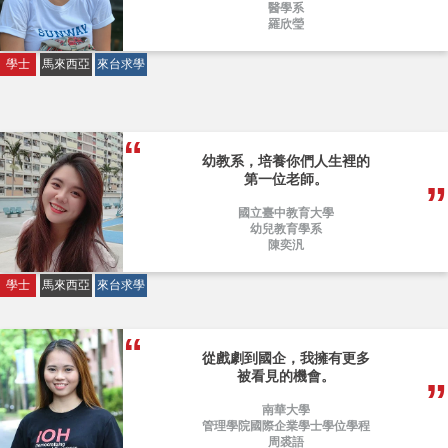
醫學系
羅欣瑩
學士
馬來西亞
來台求學
幼教系，培養你們人生裡的
第一位老師。
國立臺中教育大學
幼兒教育學系
陳奕汎
學士
馬來西亞
來台求學
從戲劇到國企，我擁有更多
被看見的機會。
南華大學
管理學院國際企業學士學位學程
周裘語