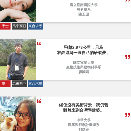
國立暨南國際大學
歷史學系
陳玉珊
學士
馬來西亞
來台求學
飛越2,973公里，只為
衣錦還鄉一圓自己的研發夢。
國立宜蘭大學
生物技術與動物科學系
廖國陽
學士
馬來西亞
來台求學
縱使沒有美術背景，我仍舊
毅然來到台灣學建築。
中華大學
建築與都市計畫學系
鄭嫦美