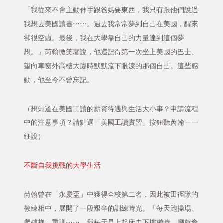
「我從來不會主動伸手跟爸媽要東西，我只有跟他們說過
我想去美國讀書⋯⋯。過去我常常夢到自己在美國，醒來
卻很空虛。最後，我在大學靠自己的力量達到這個夢
想。」芮翰微笑著說，他還記得第一次坐上美國的巴士、
望向車窗外高樓大廈時默默流下眼淚的那個自己。這些感
動，他至今不曾忘記。
（想知道在美國工讀的薪資待遇與生活大小事？申請流程
中的注意事項？請點選「美國工讀實習」按鈕聽芮翰一一
細說）
不斷自我挑戰的大學生活
芮翰曾在「永慶盃」中獲得全校第二名，因此被田徑隊的
教練相中，展開了一段艱辛的訓練時光。「每天跑操場、
爬樓梯、重訓⋯⋯，我每天早上起床走下樓梯時，腳就會