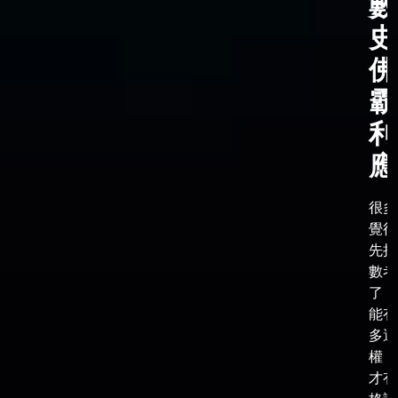
數
史
佛
霸
利
應
很多
覺得
先把
數考
了，
能有
多選
權，
才有