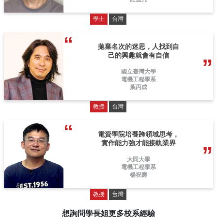
學士
台灣
拋棄名次的迷思，人找到自
己的興趣就會有自信
國立臺灣大學
電機工程學系
葉丙成
教授
台灣
電資學院培養跨領域思考，
實作能力強才能接軌業界
大同大學
電機工程學系
楊祝壽
教授
台灣
想詢問學長姐更多校系經驗