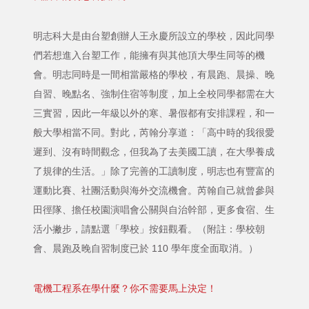
明志科大是由台塑創辦人王永慶所設立的學校，因此同學
們若想進入台塑工作，能擁有與其他頂大學生同等的機
會。明志同時是一間相當嚴格的學校，有晨跑、晨操、晚
自習、晚點名、強制住宿等制度，加上全校同學都需在大
三實習，因此一年級以外的寒、暑假都有安排課程，和一
般大學相當不同。對此，芮翰分享道：「高中時的我很愛
遲到、沒有時間觀念，但我為了去美國工讀，在大學養成
了規律的生活。」除了完善的工讀制度，明志也有豐富的
運動比賽、社團活動與海外交流機會。芮翰自己就曾參與
田徑隊、擔任校園演唱會公關與自治幹部，更多食宿、生
活小撇步，請點選「學校」按鈕觀看。（附註：學校朝
會、晨跑及晚自習制度已於 110 學年度全面取消。）
電機工程系在學什麼？你不需要馬上決定！