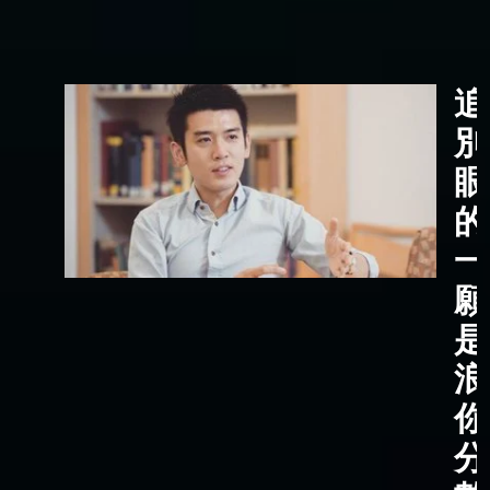
追
別
眼
的
一
願
是
浪
你
分