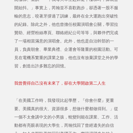
開始抖。」事實上，芮翰並不喜歡跑步，卻憑著一股不服
輸的意志，咬著牙撐過了訓練，最終在全大運跑出突破性
的紀錄。除此之外，他也曾擔任校園演唱會公關，學習拉
贊助、經營粉絲專頁、聯絡經紀公司等等，與夥伴們完成
了一場相當滿意的演唱會。此外，他也是自治幹部的一
員，負責朝會、畢業典禮、企運會等隆重的校園活動。可
見在電機系繁重的課業之餘，他也沒有放棄課堂之外的學
習，創造出許多難忘的回憶。
我曾覺得自己沒有未來了，卻在大學開啟第二人生
「在美國工作時，我發現比起學歷，『你會什麼』更重
要。美國真的很大、資源很多，想做什麼都做得到。」從
一個不太會講中文的小男孩，蛻變到能在課業、工作、活
動都有亮眼表現的大學生，芮翰找回了曾經遺失的自信