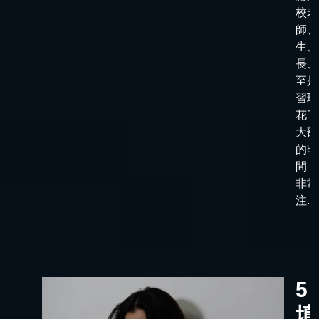
校老
師、
生、
長、
至是
習班
花了
大部
的時
間，
非常
注...
5
填