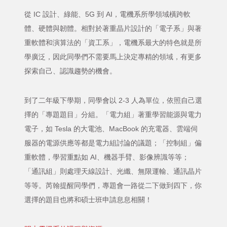
從 IC 設計、綠能、5G 到 AI，電機系所學領域橫跨軟
體、硬體與韌體。相對於著重晶片設計的「電子系」與著
重軟體和演算法的「資工系」，電機系最大的特色就是所
學廣泛，因此同學們不需要馬上決定專精的領域，有更多
探索自己、認識趨勢的機會。
到了二年級下學期，同學會以 2-3 人為單位，依照自己選
擇的「專題題目」分組。「電力組」著重學習能源與電力
電子，如 Tesla 的大電池、MacBook 的充電器、雲端伺
服器的電源供應等都是電力組討論的議題；「控制組」偏
重軟體，學習重點如 AI、機器手臂、影像辨識等等；
「通訊組」則處理天線設計、光纖、無限運輸、通訊晶片
等等。芮翰提醒同學們，專題會一路從二下做到四下，你
選擇的題目也將和碩士班申請息息相關！