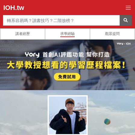
IOH.tw
講者經歷
求學經驗
觀眾提問