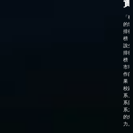
實
「科
的世
排行
榜，
說分
排行
榜，
市場
作的
果，
校跟
系、
系與
系之
的角
力。