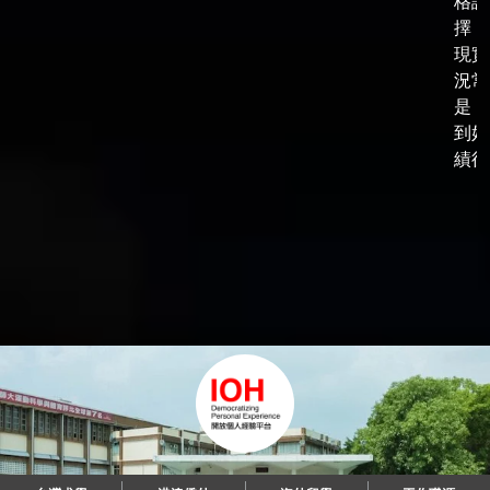
格談
擇，
現實
況常
是，
到好
績後，