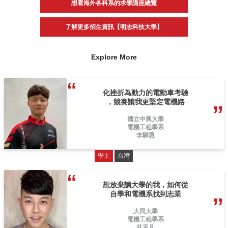
想看海外各科系的求學講座總覽
了解更多招生資訊【明志科技大學】
Explore More
化挫折為動力的電動車考驗
，競賽讓我更堅定電機路
國立中興大學
電機工程學系
李驊恩
學士
台灣
想放棄讀大學的我，如何從
自學和電機系找到志業
大同大學
電機工程學系
莊孟凡