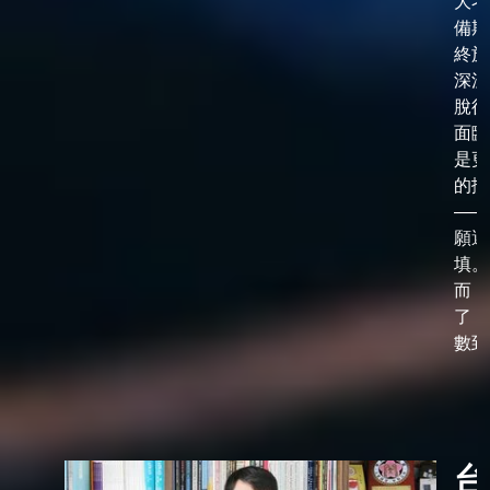
大考
備期
終於
深淵
脫後
面臨
是更
的抉
——
願選
填。
而，
了「
數到了
台