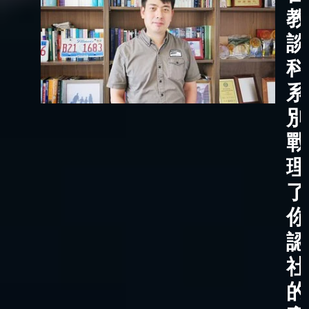
教
談
科
系
別
戰
理
了
你
認
社
的