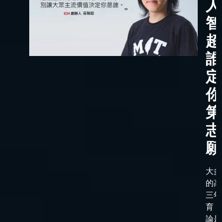
人
智
超
誰
定
你
第
志
願
大多
的高
三年
育，
論是