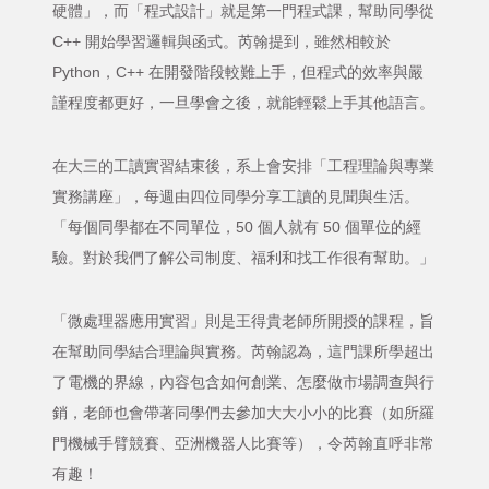
硬體」，而「程式設計」就是第一門程式課，幫助同學從
C++ 開始學習邏輯與函式。芮翰提到，雖然相較於
Python，C++ 在開發階段較難上手，但程式的效率與嚴
謹程度都更好，一旦學會之後，就能輕鬆上手其他語言。
在大三的工讀實習結束後，系上會安排「工程理論與專業
實務講座」，每週由四位同學分享工讀的見聞與生活。
「每個同學都在不同單位，50 個人就有 50 個單位的經
驗。對於我們了解公司制度、福利和找工作很有幫助。」
「微處理器應用實習」則是王得貴老師所開授的課程，旨
在幫助同學結合理論與實務。芮翰認為，這門課所學超出
了電機的界線，內容包含如何創業、怎麼做市場調查與行
銷，老師也會帶著同學們去參加大大小小的比賽（如所羅
門機械手臂競賽、亞洲機器人比賽等），令芮翰直呼非常
有趣！