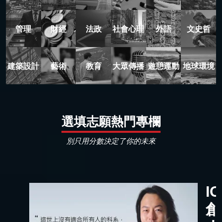
管理
財經
法政
社會心理
外語
文史哲
建築設計
藝術
教育
大眾傳播
遊憩運動
地球環境
選填志願熱門專欄
別只用分數決定了你的未來
I
創