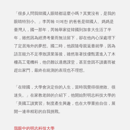
「很多人問我韓國人眼睛都這麼小嗎？其實沒有，是我的
眼睛特別小。」李芮翰 이예한 的爸爸是韓國人、媽媽是
臺灣人，國一那年，芮翰舉家從韓國到加拿大生活了半
年，雖然因為經濟考量而無法留下，卻在他內心深處埋下
了定居海外的夢想。國二時，他跟隨母親返臺就學，因為
語言能力不足導致課業落後，雖然靠著技優甄選進入了木
柵高工電機科，他仍難以適應課堂，甚至曾因不讀書而被
趕出家門，最終在統測的表現也不理想。
「在韓國，大學會決定你的人生，當時我覺得很挫敗、很
迷失。」在家教老師的介紹下，他開始對明志科技大學的
「美國工讀實習」制度產生興趣，也在大學重拾自信，展
開一連串精彩的自我挑戰。
我眼中的明志科技大學