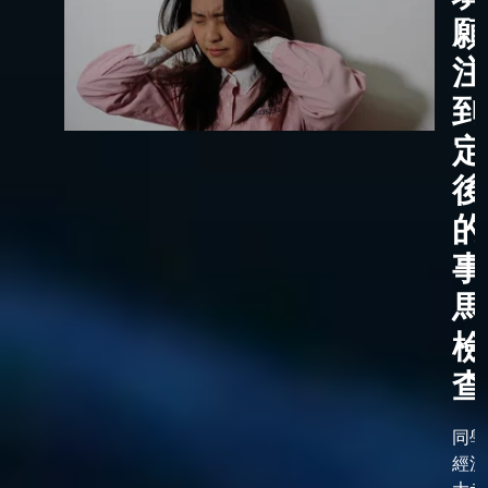
願
注
到
定
後
的
事
馬
檢
查
同學
經漫