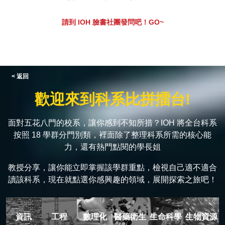
請到 IOH 臉書社團發問吧！GO~
< 返回
歡迎來到科系比拼擂台!
面對五花八門的校系，讓你感到不知所措？IOH 將全台科系
按照 18 學群分門別類，裡面除了整理科系所需的核心能
力，還有熱門點閱的學長姐
教授分享，讓你能立即掌握該學群重點，檢視自己適不適合
讀該科系，現在就點選你感興趣的領域，展開探索之旅吧！
資訊
工程
數理化
醫藥衛生
生命科學
生物資源