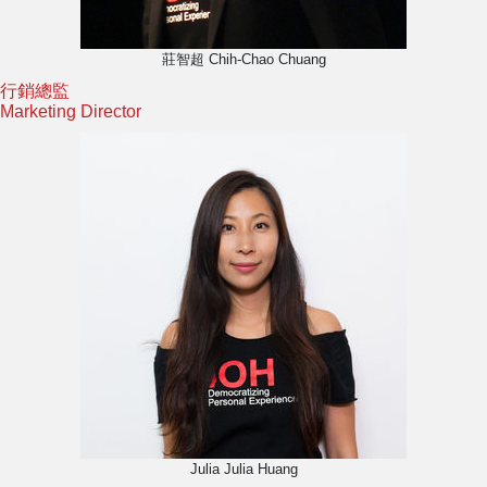
莊智超 Chih-Chao Chuang
行銷總監
Marketing Director
Julia Julia Huang