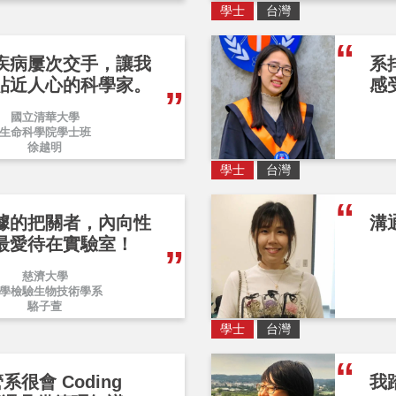
學士
台灣
疾病屢次交手，讓我
系
貼近人心的科學家。
感
國立清華大學
生命科學院學士班
徐越明
學士
台灣
據的把關者，內向性
溝
最愛待在實驗室！
慈濟大學
學檢驗生物技術學系
駱子萱
學士
台灣
系很會 Coding
我