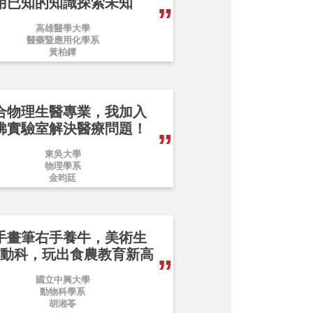
用已知的知識探索未知
高雄醫學大學
醫藥暨應用化學系
黃柏鐔
合物理生醫專業，我加入
佛實驗室解決醫療問題！
東吳大學
物理學系
金昀廷
手畫筆右手養牛，美術生
動科，玩出食農教育新高
國立中興大學
動物科學系
胡湘苓