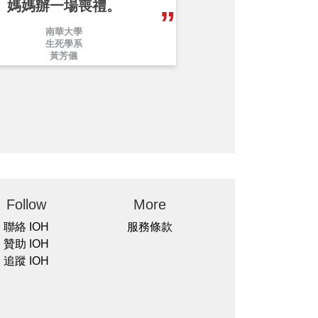
媽媽辦一場喪禮。
南華大學
生死學系
黃芳儀
Follow
More
聯絡 IOH
服務條款
贊助 IOH
追蹤 IOH