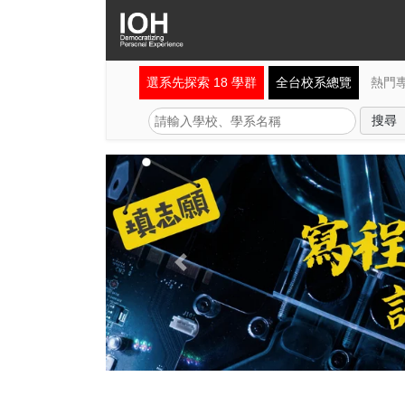
選系先探索 18 學群
全台校系總覽
熱門