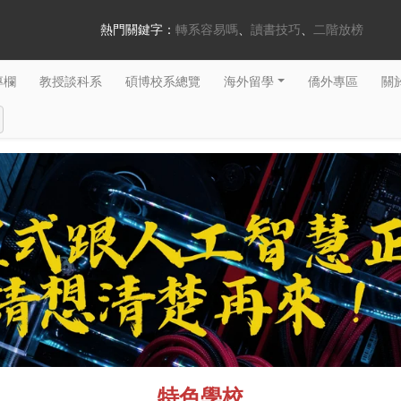
熱門關鍵字：
轉系容易嗎
讀書技巧
二階放榜
專欄
教授談科系
碩博校系總覽
海外留學
僑外專區
關於
特色學校