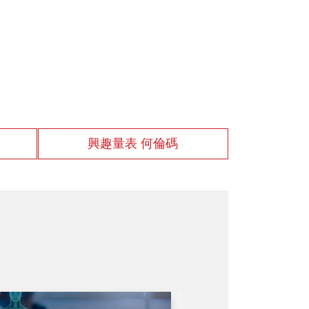
興趣量表 何倫碼