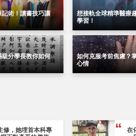
筆記術！讀書技巧讓
想接軌全球精準醫療
學習！
滿級分學長教你如何
如何克服考前焦慮？掌
心情
主修，她埋首本科專
在