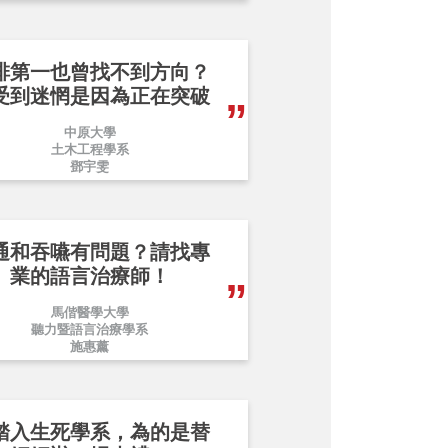
排第一也曾找不到方向？
受到迷惘是因為正在突破
中原大學
土木工程學系
鄧宇雯
通和吞嚥有問題？請找專
業的語言治療師！
馬偕醫學大學
聽力暨語言治療學系
施惠薰
踏入生死學系，為的是替