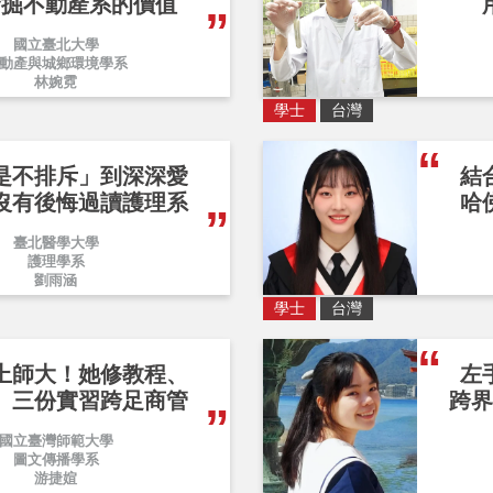
發掘不動產系的價值
國立臺北大學
動產與城鄉環境學系
林婉霓
學士
台灣
是不排斥」到深深愛
結
沒有後悔過讀護理系
哈
臺北醫學大學
護理學系
劉雨涵
學士
台灣
上師大！她修教程、
左
、三份實習跨足商管
跨界
國立臺灣師範大學
圖文傳播學系
游捷媗