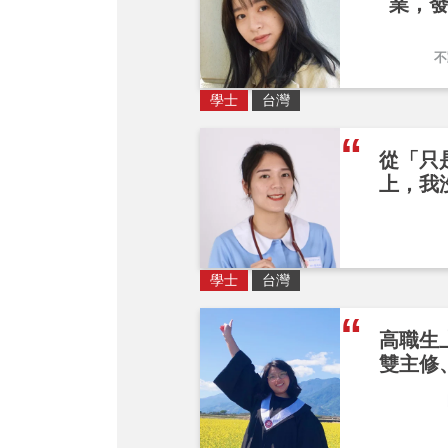
業，
不
學士
台灣
從「只
上，我
學士
台灣
高職生
雙主修