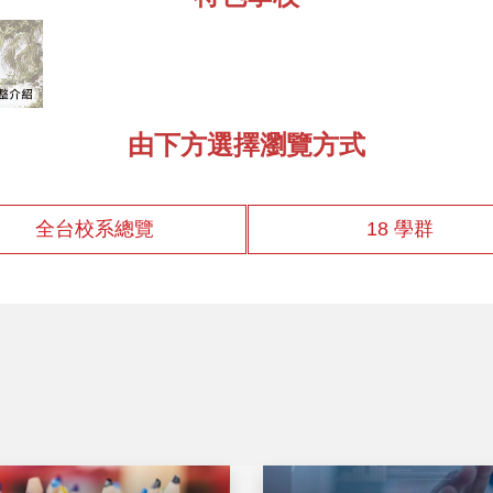
由下方選擇瀏覽方式
全台校系總覽
18 學群