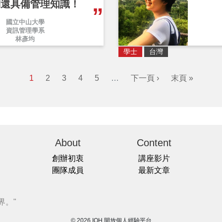
們還具備管理知識！
國立中山大學
資訊管理學系
林彥均
學士
台灣
1
2
3
4
5
…
下一頁 ›
末頁 »
About
Content
創辦初衷
講座影片
團隊成員
最新文章
界。"
© 2026 IOH 開放個人經驗平台