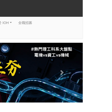
 IOH
全職招募