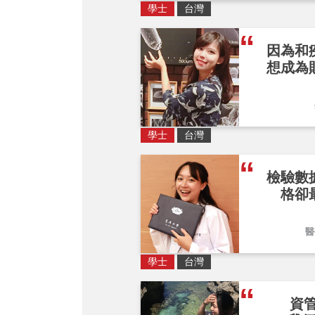
學士
台灣
因為和
想成為
學士
台灣
檢驗數
格卻
醫
學士
台灣
資管