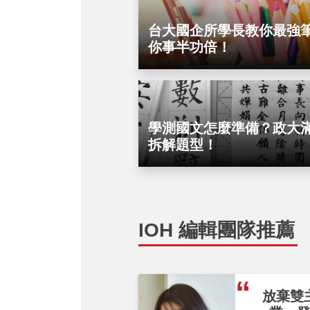
台大國企所學長教你最強
你事半功倍！
學測國文怎麼準備？政大
拆解題型！
IOH 編輯團隊推薦
放棄雙