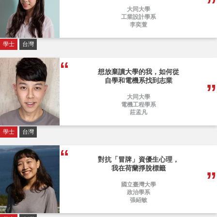
大同大學
工業設計學系
李奕萱
學士
台灣
想放棄讀大學的我，如何從
自學和電機系找到志業
大同大學
電機工程學系
莊孟凡
學士
台灣
對抗「冒牌」資優生心理，
我在荷蘭掙脫標籤
國立臺灣大學
政治學系
張紹敏