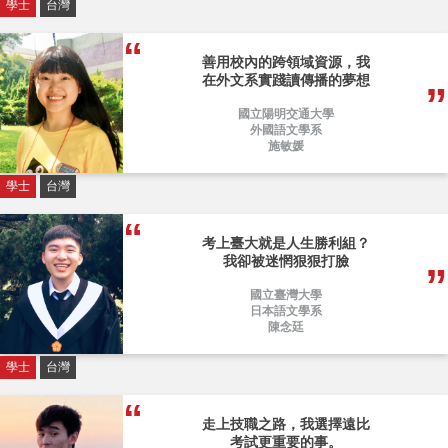
學士
台灣
善用校內的跨領域資源，我
在外文系實踐讀傳播的夢想
國立陽明交通大學
外國語文學系
施敏媛
學士
台灣
考上臺大就是人生勝利組？
我卻被迷惘狠狠打臉
國立臺灣大學
日本語文學系
陳念廷
學士
台灣
走上技職之路，我選擇遠比
考試更重要的事。