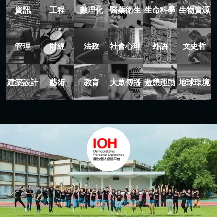
資訊
工程
數理化
醫藥衛生
生命科學
生物資源
管理
財經
法政
社會心理
外語
文史哲
建築設計
藝術
教育
大眾傳播
遊憩運動
地球環境