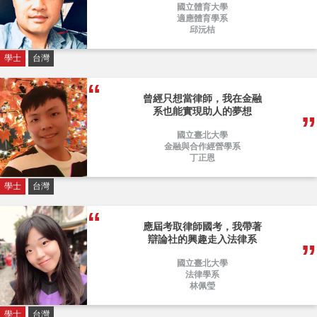
國立體育大學
適應體育學系
邱沅桔
學士
台灣
曾經只想當律師，我在金融
系也能實現助人的夢想
國立臺北大學
金融與合作經營學系
丁正恩
學士
台灣
應屆考取律師國考，我帶著
辯論社的興趣走入法律系
國立臺北大學
法律學系
林佩瑩
學士
台灣