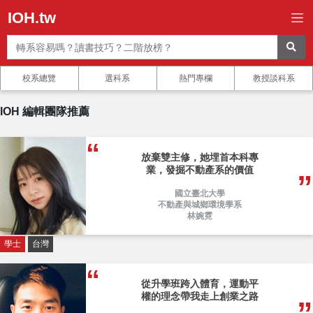
IOH.tw
校系總覽
選科系
熱門專欄
教授談科系
IOH 編輯團隊推薦
放棄雙主修，她埋首本科專
業，發掘不動產系的價值
國立臺北大學
不動產與城鄉環境學系
林婉霓
學士
台灣
從升學班跨入體育，運動平
權的理念帶我走上創業之路