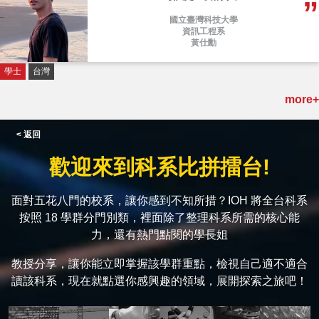
國立臺灣科技大學
資訊工程系
黃仕勳
學士
台灣
more+
< 返回
歡迎來到科系比拼擂台!
面對五花八門的校系，讓你感到不知所措？IOH 將全台科系
按照 18 學群分門別類，裡面除了整理科系所需的核心能
力，還有熱門點閱的學長姐
教授分享，讓你能立即掌握該學群重點，檢視自己適不適合
讀該科系，現在就點選你感興趣的領域，展開探索之旅吧！