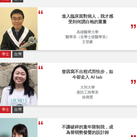
進入臨床面對病人，我才感
受到何謂白袍的重量
高雄醫學大學
醫學系（含學士後醫學系）
王登豪
學士
台灣
曾因寫不出程式而怯步，如
今卻走入 AI lab
大同大學
資訊工程學系
徐倜雲
學士
台灣
不讓破碎的童年限制我，成
為替弱勢發聲的設計師