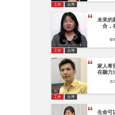
工作
台灣
未來的
合，
醫
工作
台灣
家人希
在聽力
雅
工作
台灣
生命可