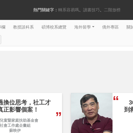
熱門關鍵字：
轉系容易嗎
讀書技巧
二階放榜
專欄
教授談科系
碩博校系總覽
海外留學
僑外專區
關於
過換位思考，社工才
真正影響個案！
到
兒童暨家庭扶助基金會
社會工作處企畫組
蘇映伊