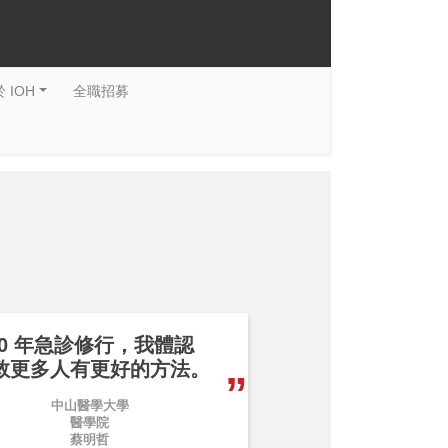
 IOH
全職招募
30 年急診修行，我體認
救更多人有更好的方法。
中山醫學大學
醫學院
蔡明哲