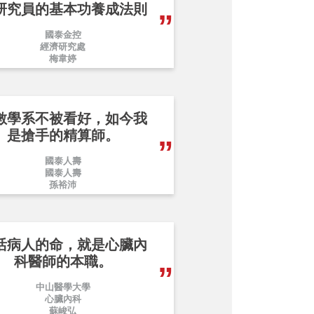
研究員的基本功養成法則
國泰金控
經濟研究處
梅韋婷
數學系不被看好，如今我
是搶手的精算師。
國泰人壽
國泰人壽
孫裕沛
活病人的命，就是心臟內
科醫師的本職。
中山醫學大學
心臟內科
蘇峻弘