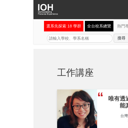
選系先探索 18 學群
全台校系總覽
熱門
工作講座
唯有透
能
台灣