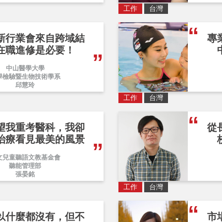
工作
台灣
新行業會來自跨域結
專
在職進修是必要！
中山醫學大學
學檢驗暨生物技術學系
邱慧玲
工作
台灣
望我重考醫科，我卻
從
治療看見最美的風景
文兒童聽語文教基金會
聽能管理部
張晏銘
工作
台灣
以什麼都沒有，但不
市