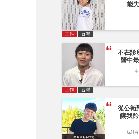
能
工作
台灣
不在診
醫中
中
工作
台灣
從公衛
讓我跨
統計程