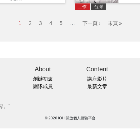
工作
台灣
1
2
3
4
5
…
下一頁 ›
末頁 »
About
Content
創辦初衷
講座影片
團隊成員
最新文章
界。"
© 2026 IOH 開放個人經驗平台