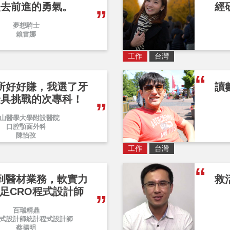
失去前進的勇氣。
經
夢想騎士
賴雷娜
工作
台灣
所好好賺，我選了牙
讀
最具挑戰的次專科！
山醫學大學附設醫院
口腔顎面外科
陳怡孜
工作
台灣
到醫材業務，軟實力
救
足CRO程式設計師
百瑞精鼎
式設計師統計程式設計師
蔡揚明