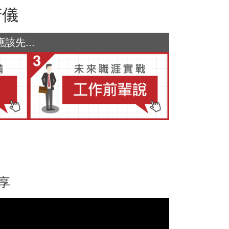
芳儀
先...
享