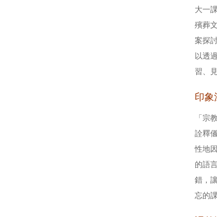
大一
殯葬
案探
以透
習、
印象
「宗
詮釋
性地
的語
錯，
忘的