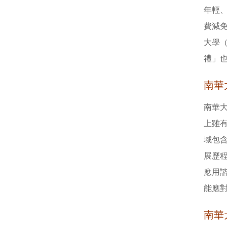
年輕
費減
大學
禮」
南華
南華
上雖
域包
展歷
應用
能應對
南華