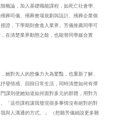
進階概論，加入基礎職能課程，如死亡社會學、
如殯葬司儀、殯葬會場規劃與設計、殯葬企業個
、授證，下學期則會進入業界。芳儀推薦同學可
驗，在清楚業界動態之餘，也能替同學媒合實
中，她對先人的想像力大為驚豔，也重新了解、
式抒發情感、回歸日常生活，同時清楚如何有彈
兩門課則使她知道如何面對多元的群體，用對方
角。「這些課程讓我發現很多事情沒有絕對的對
我與人溝通的方式。」 （想聽芳儀細說更多難