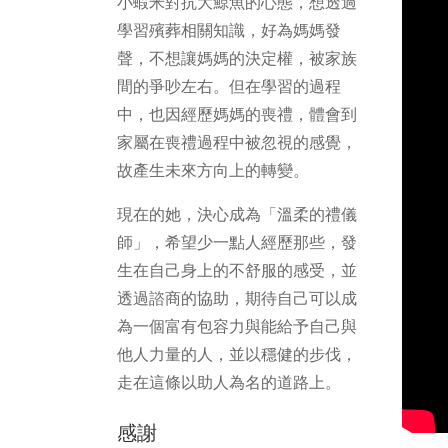
小蝦米對抗大鯨魚的心態，想透過
學習殯葬相關知識，好為媽媽發
聲，不想讓媽媽的決定權，被家族
間的爭吵左右。但在學習的過程
中，也因經歷媽媽的喪禮，體會到
家屬在喪禮過程中被忽視的感覺，
故產生未來方向上的轉變。
現在的她，決心成為「溫柔的禮儀
師」，希望少一點人經歷那些，發
生在自己身上的不舒服的感受，並
透過諮商的協助，期待自己可以成
為一個富有包容力與能給予自己與
他人力量的人，並以穩健的步伐，
走在這條以助人為名的道路上。
感謝