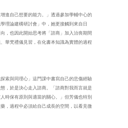
來增進自己想要的能力。」透過參加學輔中心的
死學理論建構研討會」中，她更接觸到來自日
面向，也因此開始思考將「諮商」加入治喪期間
儀、華梵禮儀見習，在化書本知識為實體的過程
我探索與同理心」這門課中書寫自己的悲傷經驗
狀態，於是決心走入諮商。「諮商對我而言就是
家人時保有原則與適當的關心。」但芳儀也特別
效藥，過程中必須給自己成長的空間，以看見微