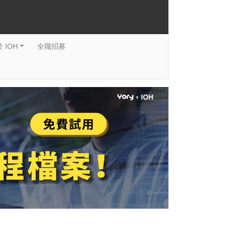
 IOH
全職招募