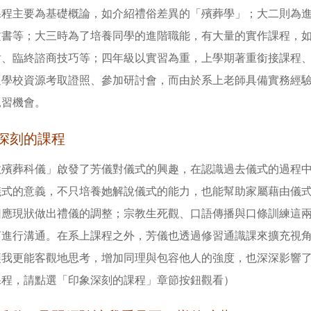
課程主要為基礎概論，如介紹禮俗差異的「殯葬學」；大二則為
文書等；大三時為了培養同學的進階職能，有大量的實作課程，
討、臨終諮商技巧等；四年級以實習為重，上學期著重銜接課程
過學校資源考取證照、參加研討會，而由於系上老師具備實務經
見習機會。
深刻的課程
教殯葬科儀」啟發了芳儀對儀式的興趣，在認識過去儀式的過程
儀式的意義，不只培養她解說儀式的能力，也能幫助家屬藉由儀
因應現狀做出禮儀的調整；宗教生死觀、口語傳播與口條訓練這
言進行溝通。在系上課程之外，芳儀也透過修習通識課來擴充視
讓我更能客觀地思考，增加同理與包容他人的強度，也深深影響了
課程，請點選「印象深刻的課程」章節按鈕觀看）