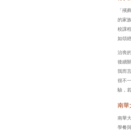
「殯
的家
校課
如頌
治喪
後續
我而
很不一
驗，
南華
南華
學餐