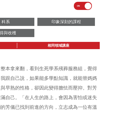
科系
印象深刻的課程
得與收穫
相同領域講座
章整本拿來翻，看到生死學系殯葬服務組，覺得
，我跟自己說，如果能多學點知識，就能替媽媽
立與早熟的性格，卻因此變得膽怯而壓抑。對芳
圓滿自己。「在人生的路上，會因為害怕或迷失
刻的芳儀已找到前進的方向，立志成為一位有溫