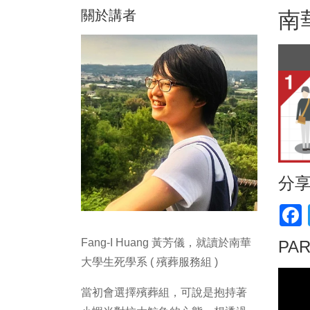
關於講者
南
分
F
Fang-I Huang 黃芳儀，就讀於南華
PA
大學生死學系 ( 殯葬服務組 )
當初會選擇殯葬組，可說是抱持著