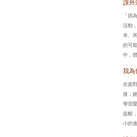
課外
「因
活動
本、
的可
中，
我為
在面
後，
學習
提醒
小的