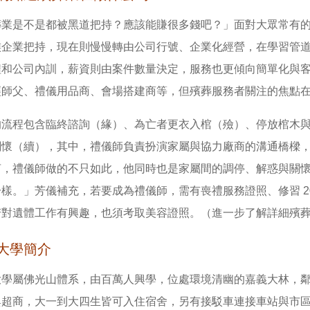
葬業是不是都被黑道把持？應該能賺很多錢吧？」面對大眾常有
族企業把持，現在則慢慢轉由公司行號、企業化經營，在學習管
程和公司內訓，薪資則由案件數量決定，服務也更傾向簡單化與
經師父、禮儀用品商、會場搭建商等，但殯葬服務者關注的焦點
的流程包含臨終諮詢（緣）、為亡者更衣入棺（殮）、停放棺木
關懷（續），其中，禮儀師負責扮演家屬與協力廠商的溝通橋樑
言，禮儀師做的不只如此，他同時也是家屬間的調停、解惑與關
樣。」芳儀補充，若要成為禮儀師，需有喪禮服務證照、修習 2
若對遺體工作有興趣，也須考取美容證照。（進一步了解詳細殯
大學簡介
大學屬佛光山體系，由百萬人興學，位處環境清幽的嘉義大林，
與超商，大一到大四生皆可入住宿舍，另有接駁車連接車站與市