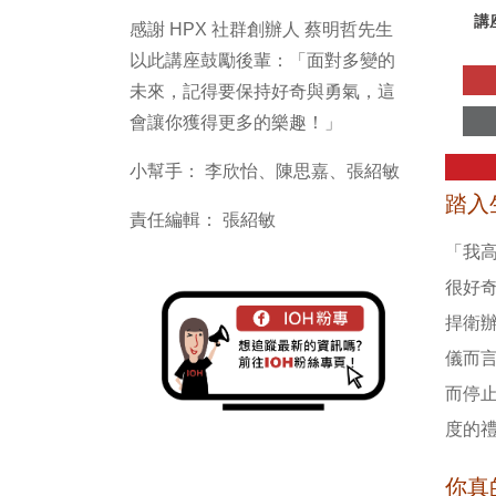
講
感謝 HPX 社群創辦人 蔡明哲先生
以此講座鼓勵後輩：「面對多變的
未來，記得要保持好奇與勇氣，這
會讓你獲得更多的樂趣！」
小幫手： 李欣怡、陳思嘉、張紹敏
踏入
責任編輯： 張紹敏
「我
很好
捍衛
儀而
而停
度的
你真