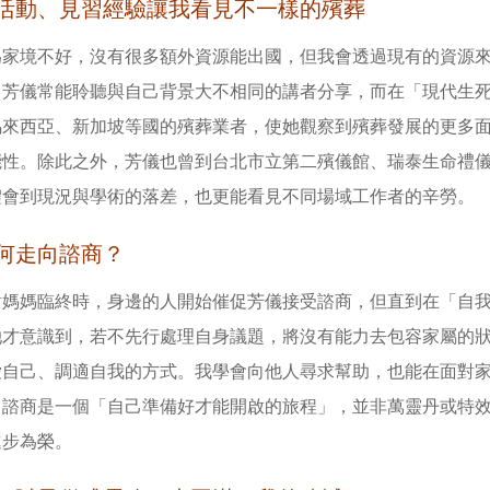
活動、見習經驗讓我看見不一樣的殯葬
為家境不好，沒有很多額外資源能出國，但我會透過現有的資源
，芳儀常能聆聽與自己背景大不相同的講者分享，而在「現代生
馬來西亞、新加坡等國的殯葬業者，使她觀察到殯葬發展的更多
能性。除此之外，芳儀也曾到台北市立第二殯儀館、瑞泰生命禮
體會到現況與學術的落差，也更能看見不同場域工作者的辛勞。
何走向諮商？
對媽媽臨終時，身邊的人開始催促芳儀接受諮商，但直到在「自
她才意識到，若不先行處理自身議題，將沒有能力去包容家屬的
愛自己、調適自我的方式。我學會向他人尋求幫助，也能在面對
，諮商是一個「自己準備好才能開啟的旅程」，並非萬靈丹或特
進步為榮。