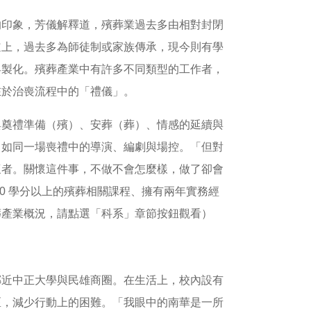
的印象，芳儀解釋道，殯葬業過去多由相對封閉
道上，過去多為師徒制或家族傳承，現今則有學
客製化。殯葬產業中有許多不同類型的工作者，
在於治喪流程中的「禮儀」。
與奠禮準備（殯）、安葬（葬）、情感的延續與
，如同一場喪禮中的導演、編劇與場控。「但對
懷者。關懷這件事，不做不會怎麼樣，做了卻會
0 學分以上的殯葬相關課程、擁有兩年實務經
葬產業概況，請點選「科系」章節按鈕觀看）
鄰近中正大學與民雄商圈。在生活上，校內設有
區，減少行動上的困難。「我眼中的南華是一所