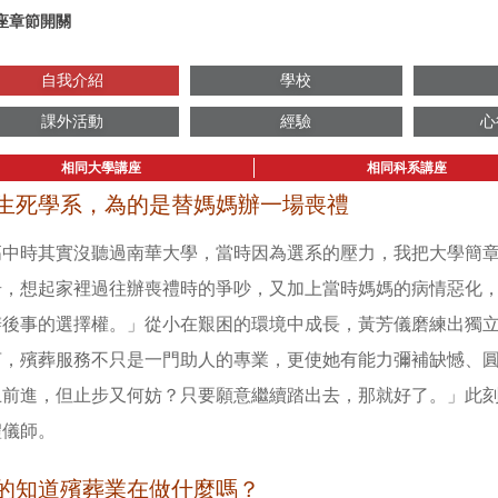
座章節開關
自我介紹
學校
課外活動
經驗
心
相同大學講座
相同科系講座
生死學系，為的是替媽媽辦一場喪禮
高中時其實沒聽過南華大學，當時因為選系的壓力，我把大學簡
奇，想起家裡過往辦喪禮時的爭吵，又加上當時媽媽的病情惡化
辦後事的選擇權。」從小在艱困的環境中成長，黃芳儀磨練出獨
言，殯葬服務不只是一門助人的專業，更使她有能力彌補缺憾、
止前進，但止步又何妨？只要願意繼續踏出去，那就好了。」此
禮儀師。
的知道殯葬業在做什麼嗎？