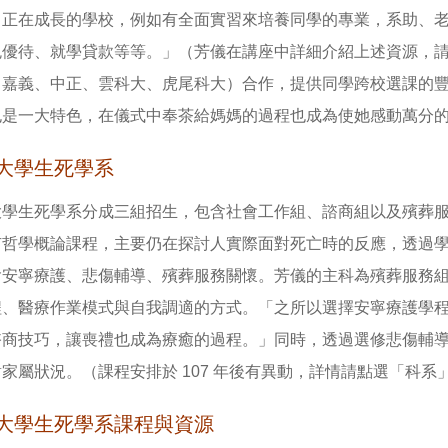
、正在成長的學校，例如有全面實習來培養同學的專業，系助、
免優待、就學貸款等等。」（芳儀在講座中詳細介紹上述資源，
（嘉義、中正、雲科大、虎尾科大）合作，提供同學跨校選課的
也是一大特色，在儀式中奉茶給媽媽的過程也成為使她感動萬分
大學生死學系
大學生死學系分成三組招生，包含社會工作組、諮商組以及殯葬
有哲學概論課程，主要仍在探討人實際面對死亡時的反應，透過
含安寧療護、悲傷輔導、殯葬服務關懷。芳儀的主科為殯葬服務
程、醫療作業模式與自我調適的方式。「之所以選擇安寧療護學
諮商技巧，讓喪禮也成為療癒的過程。」同時，透過選修悲傷輔
家屬狀況。（課程安排於 107 年後有異動，詳情請點選「科系
大學生死學系課程與資源