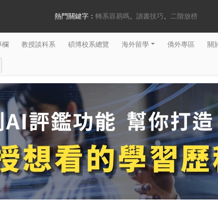
熱門關鍵字：
轉系容易嗎
讀書技巧
二階放榜
專欄
教授談科系
碩博校系總覽
海外留學
僑外專區
關於