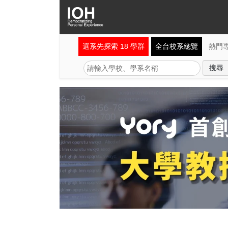
選系先探索 18 學群
全台校系總覽
熱門