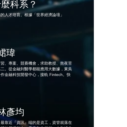
什麼科系？
端的人才培育。根據「世界經濟論壇」
峮瑋
實習、專案、競賽機會，求助教授、熬夜苦
第二。從金融到醫學都能應用大數據，東吳
融科技開發中心，接軌 Fintech。快
林彥均
，最靠近『資訊』端的是資工，資管就落在