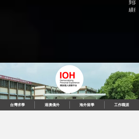
到好
績後，
台灣求學
港澳僑外
海外留學
工作職涯
"當每個人都說起故事，我們可以改變世界。"
© 2026 IOH 開放個人經驗平台