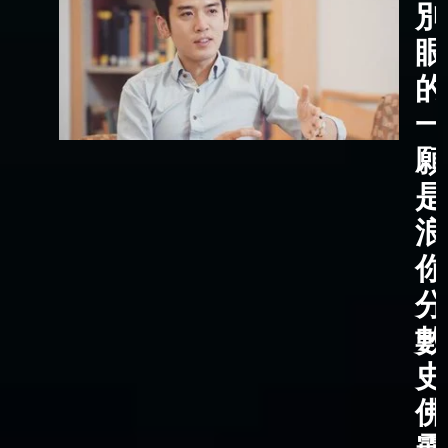
別
眼
的
一
願
是
浪
你
分
數
史
佛