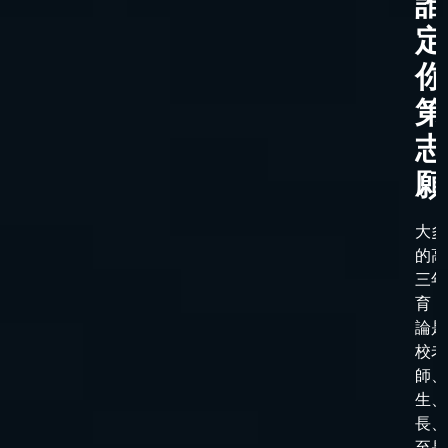
誰
定
你
第
志
願
大多
的高
三年
育，
論是
校老
師、
生、
長、
至是