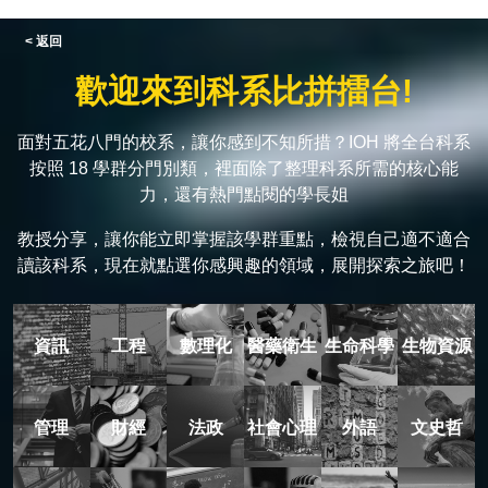
< 返回
歡迎來到科系比拼擂台!
面對五花八門的校系，讓你感到不知所措？IOH 將全台科系
按照 18 學群分門別類，裡面除了整理科系所需的核心能
力，還有熱門點閱的學長姐
教授分享，讓你能立即掌握該學群重點，檢視自己適不適合
讀該科系，現在就點選你感興趣的領域，展開探索之旅吧！
資訊
工程
數理化
醫藥衛生
生命科學
生物資源
管理
財經
法政
社會心理
外語
文史哲