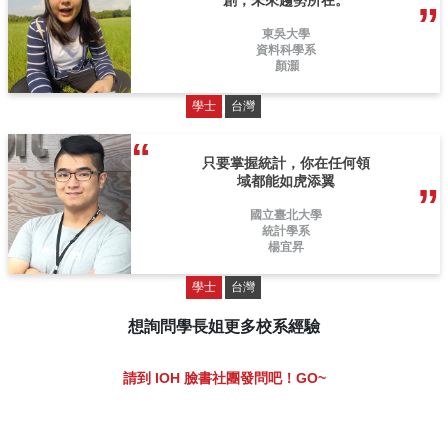
創，未來趨勢所在。
東吳大學
資料科學系
顏灝
學士
台灣
只要掌握統計，你在任何領
域都能如虎添翼
國立臺北大學
統計學系
楊宜昇
學士
台灣
想詢問學長姐更多校系經驗
請到 IOH 臉書社團發問吧！GO~