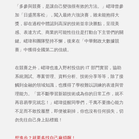
「多參與競賽，是讓自己變強很有效的方法。」峮瑋曾參
加「日盛黑客松」，闖入最終六強決賽，雖未能抱得大
獎，卻在過程中體認到高深的技術並非決勝點，呈現美
感、表達方式、商業的可能性往往是打動台下主管們的關
鍵。峮瑋和團隊堅持不懈，後來在「中華郵政大數據競
賽」中獲得全國第二的佳績。
在競賽之外，峮瑋也進入野村投信的 IT 部門實習，協助
系統測試、專案管理、資料分析、技術分享等等，除了接
觸到金融的領域知識，也獲得了學校難以訓練的表達與管
理能力。「當不斷學習新穎技術成為你的日常工作，就不
再容易學完就忘！」峮瑋提醒同學們，千萬不要擔心能力
不足而不敢投履歷，即便被刷掉，你也沒有任何損失，切
勿先往自己身上貼標籤！
想進步？就要多找自己麻煩啊！