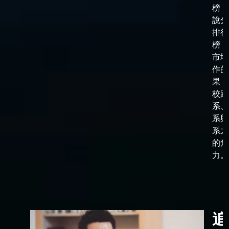
榜，
說分
排行
榜，
市場
作的
果，
校跟
系、
系與
系之
的角
力。
追