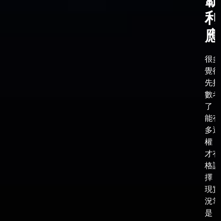
霸
利
應
很多
覺得
先把
數考
了，
能有
多選
權，
才有
格談
擇，
現實
況常
是，