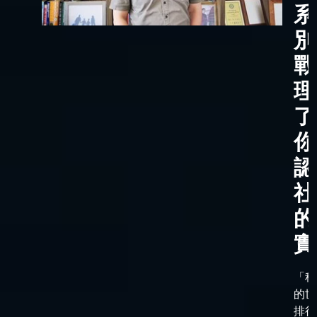
系
別
戰
理
了
你
認
社
的
實
「科
的世
排行