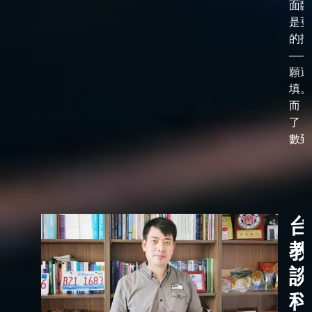
面臨
是更
的抉
——
願選
填。
而，
了「
數到了
台
教
談
科