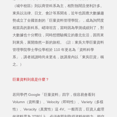
（城中校區）則以商管科系為主，相對熱鬧且便利許多。
東吳以法律、日文、會計等系聞名，近年也因應大數據趨
勢成立了全國首創的「巨量資料管理學院」，成為詢問度
相當高的新科系。峮瑋坦言，當時因為學測成績到了，對
大數據也十分嚮往，同時想體驗獨立的臺北生活，因而來
到東吳，展開煥然一新的旅程。（註：東吳大學巨量資料
管理學院學士學位學程於 110 年更名為「資料科學
系」，講者就讀時尚未更名，故講座內以「東吳巨資」稱
之。）
巨量資料到底是什麼？
若同學們 Google「巨量資料」四字，很容易會看到
Volumn（資料量）、Velocity（即時性）、Variety（多樣
性）、Veracity（真實性）這 4V。一般而言，巨資人處理
的資料需為 2TB以上、必須有即刻取得資料的能力、能交