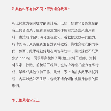
和其他科系有何不同？巨資適合我嗎？
相比於主力探討數學的統計系、以軟／韌體開發為主軸的
資工與資管系，巨資更關注如何使用程式語言來應用資
料，也讓峮瑋習得將資訊視覺化、看數據說故事的能力。
峮瑋認為，東吳巨資適合對資料敏感、嚮往寫程式的同學
們，然而，此學程被歸類在商管學院中，因此課程不只聚
焦於 coding，同學畢業後除了可擔任資料工程師、資料
科學家、軟體、前後端工程師，也能帶著程式能力從事行
銷、業務或其他任何工作。此外，系上有許多數學相關課
程，內容雖然並不生硬，也較不適合懼怕或排斥數學的同
學們。
學長推薦這堂必上