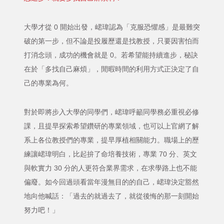
大學才從 0 開始出發，峮瑋認為「克服恐懼感」是最難突
破的第一步，但不論是投履歷還是找教授，只要因害怕而
打消念頭，成功的機會就是 0。若希望能持續進步，秘訣
在於「多找自己麻煩」，閒暇時間的利用方式正決定了自
己的專業為何。
對於即將步入大學的同學們，峮瑋呼籲同學務必重視必修
課，且提早探索希望鑽研的專業領域，也可以上官網了解
系上各位教授們的專業，提早厚植相關能力。職場上的歷
練讓峮瑋明白，比起拚了命培養技術，專業 70 分、英文
與軟實力 30 分的人更符合業界需求，在求學路上也不能
偏廢。如今回過頭看當年漫無目的的自己，峮瑋決定豁然
地向他喊話：「過去的就過去了，就從後悔的那一刻開始
努力吧！」