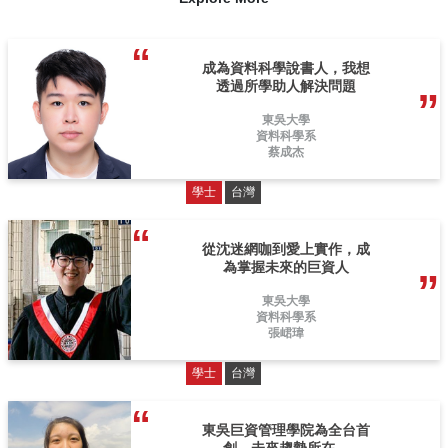
成為資料科學說書人，我想
透過所學助人解決問題
東吳大學
資料科學系
蔡成杰
學士
台灣
從沈迷網咖到愛上實作，成
為掌握未來的巨資人
東吳大學
資料科學系
張峮瑋
學士
台灣
東吳巨資管理學院為全台首