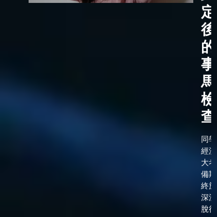
定
後
的
事
馬
檢
查
同學
經漫
大考
備期
終於
深淵
脫後