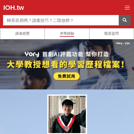
IOH.tw
講者經歷
求學經驗
觀眾提問