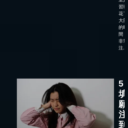
習班
花了
大部
的時
間，
非常
注...
5
填
願
注
到