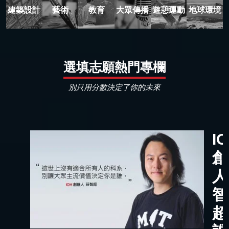
建築設計
藝術
教育
大眾傳播
遊憩運動
地球環境
選填志願熱門專欄
別只用分數決定了你的未來
I
創
人
智
超