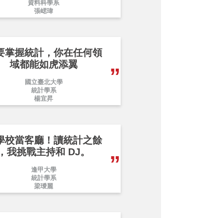
資料科學系
張峮瑋
要掌握統計，你在任何領
域都能如虎添翼
國立臺北大學
統計學系
楊宜昇
學校當客廳！讀統計之餘
，我挑戰主持和 DJ。
逢甲大學
統計學系
梁璦麗