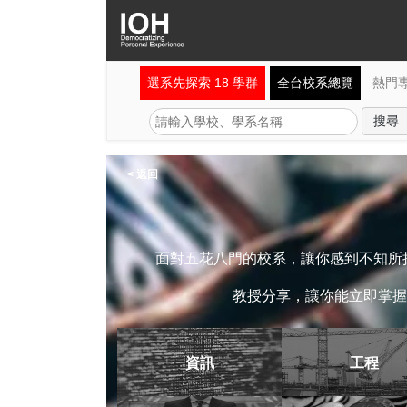
選系先探索 18 學群
全台校系總覽
熱門
< 返回
面對五花八門的校系，讓你感到不知所措
教授分享，讓你能立即掌握
資訊
工程