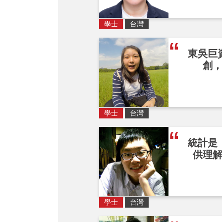
學士
台灣
東吳巨
創
學士
台灣
統計是
供理
學士
台灣