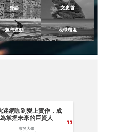
外語
文史哲
遊憩運動
地球環境
沈迷網咖到愛上實作，成
為掌握未來的巨資人
東吳大學