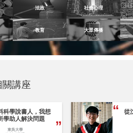
法政
社會心理
教育
大眾傳播
相關講座
料科學說書人，我想
從
所學助人解決問題
東吳大學