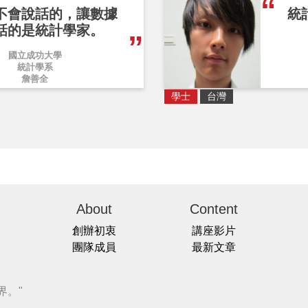
不會說話的，讓數據
統
話的是統計學家。
國立成功大學
統計學系
詹善全
學士
台灣
About
Content
創辦初衷
講座影片
團隊成員
最新文章
界。"