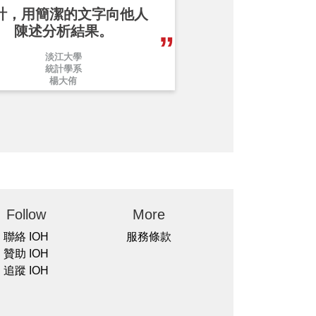
計，用簡潔的文字向他人
陳述分析結果。
淡江大學
統計學系
楊大侑
Follow
More
聯絡 IOH
服務條款
贊助 IOH
追蹤 IOH