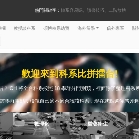
熱門關鍵字：
轉系容易嗎
讀書技巧
二階放榜
專欄
教授談科系
碩博校系總覽
海外留學
僑外專區
關於
歡迎來到科系比拼擂台!
？IOH 將全台科系按照 18 學群分門別類，裡面除了整理科
該學群重點，檢視自己適不適合讀該科系，現在就點選你感興趣
數理化
醫藥衛生