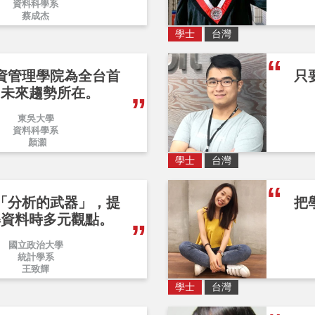
資料科學系
蔡成杰
學士
台灣
資管理學院為全台首
只
，未來趨勢所在。
東吳大學
資料科學系
顏灝
學士
台灣
「分析的武器」，提
把
解資料時多元觀點。
國立政治大學
統計學系
王致輝
學士
台灣