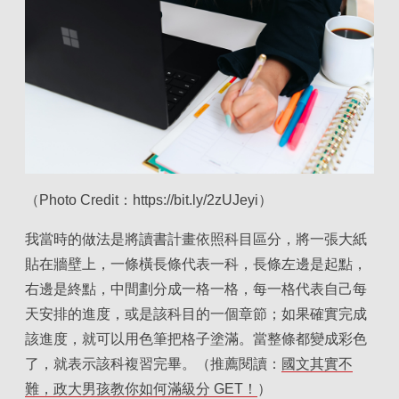
（Photo Credit：https://bit.ly/2zUJeyi）
我當時的做法是將讀書計畫依照科目區分，將一張大紙
貼在牆壁上，一條橫長條代表一科，長條左邊是起點，
右邊是終點，中間劃分成一格一格，每一格代表自己每
天安排的進度，或是該科目的一個章節；如果確實完成
該進度，就可以用色筆把格子塗滿。當整條都變成彩色
了，就表示該科複習完畢。（推薦閱讀：
國文其實不
難，政大男孩教你如何滿級分 GET！
）