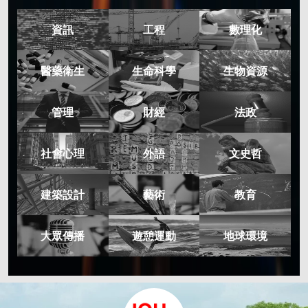
資訊
工程
數理化
醫藥衛生
生命科學
生物資源
管理
財經
法政
社會心理
外語
文史哲
建築設計
藝術
教育
大眾傳播
遊憩運動
地球環境