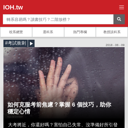
IOH.tw
校系總覽
選科系
熱門專欄
教授談科系
#考試衝刺
2018 - 06 - 09
如何克服考前焦慮？掌握 6 個技巧，助你
穩定心情
https://bit.ly/2Z0z5IT
大考將近，你還好嗎？害怕自己失常、沒準備好所引發