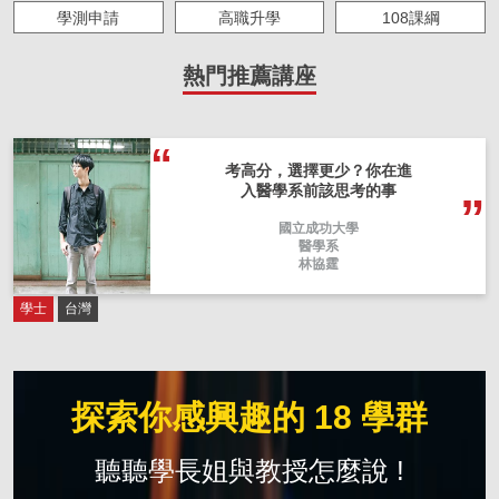
學測申請
高職升學
108課綱
大學生必修
海外留學
求職準備
熱門推薦講座
人物故事
IOH 實習
主題策展
僑外來台求學
考高分，選擇更少？你在進
入醫學系前該思考的事
國立成功大學
醫學系
林協霆
學士
台灣
探索你感興趣的 18 學群
聽聽學長姐與教授怎麼說 !