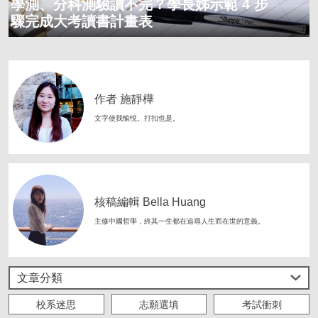
學測、分科測驗讀不完？學長姊示範 4 步
驟完成大考讀書計畫表
作者 施靜樺
文字使我愉悅。打扣也是。
核稿編輯 Bella Huang
主修中國哲學，終其一生都在追尋人生而在世的意義。
文章分類
校系迷思
志願選填
考試衝刺