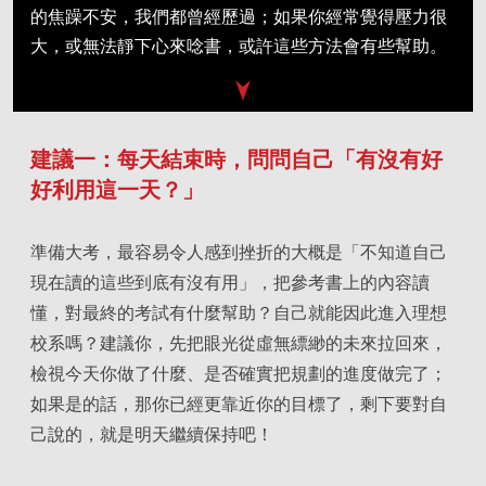
的焦躁不安，我們都曾經歷過；如果你經常覺得壓力很
大，或無法靜下心來唸書，或許這些方法會有些幫助。
建議一：每天結束時，問問自己「有沒有好
好利用這一天？」
準備大考，最容易令人感到挫折的大概是「不知道自己
現在讀的這些到底有沒有用」，把參考書上的內容讀
懂，對最終的考試有什麼幫助？自己就能因此進入理想
校系嗎？建議你，先把眼光從虛無縹緲的未來拉回來，
檢視今天你做了什麼、是否確實把規劃的進度做完了；
如果是的話，那你已經更靠近你的目標了，剩下要對自
己說的，就是明天繼續保持吧！