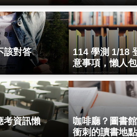
不該對答
114 學測 1/
意事項，懶人包
https://unsplash.com/photos/OQSCtabGkSY
應考資訊懶
咖啡廳？圖書館
衝刺的讀書地點