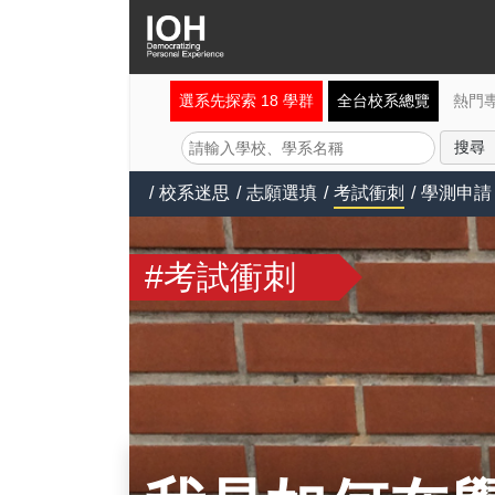
選系先探索 18 學群
全台校系總覽
熱門
/
校系迷思
/
志願選填
/
考試衝刺
/
學測申請
#考試衝刺