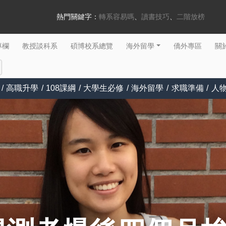
熱門關鍵字：
轉系容易嗎
讀書技巧
二階放榜
專欄
教授談科系
碩博校系總覽
海外留學
僑外專區
關於
/
高職升學
/
108課綱
/
大學生必修
/
海外留學
/
求職準備
/
人