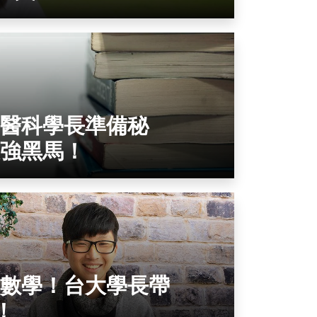
醫科學長準備秘
強黑馬！
數學！台大學長帶
！