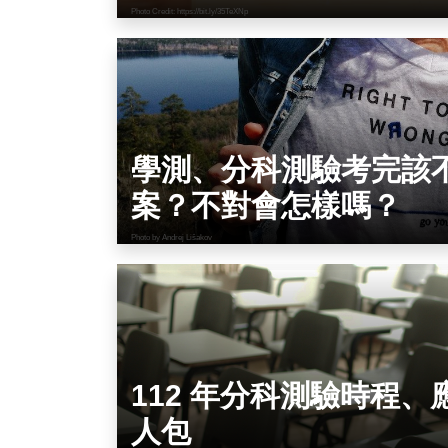
Photo Credit: https://bit.ly/35TeXNp
學測、分科測驗考完該
案？不對會怎樣嗎？
Photo by Andrej Lišakov
112 年分科測驗時程、
人包