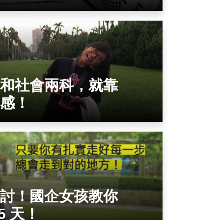
和社會兩科，就靠
感！
討！國企女孩教你
5 天！