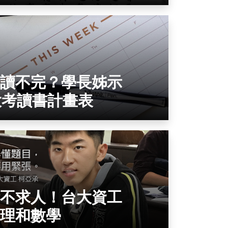
讀不完？學長姊示
大考讀書計畫表
不求人！台大資工
理和數學