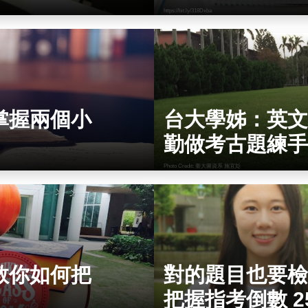
https://bit.ly/318Dxba
掌握兩個小
台大學姊：英文
勤做考古題練手
Photo Credit: 臺大圖資系 施宜彣
教你如何把
對的題目也要檢
把握指考倒數 2