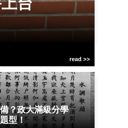
拚上台
read >>
備？政大滿級分學
題型！