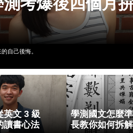
學測考爆後四個月
來的自己後悔。
英文 3 級
學測國文怎麼準
的讀書心法
長教你如何拆解