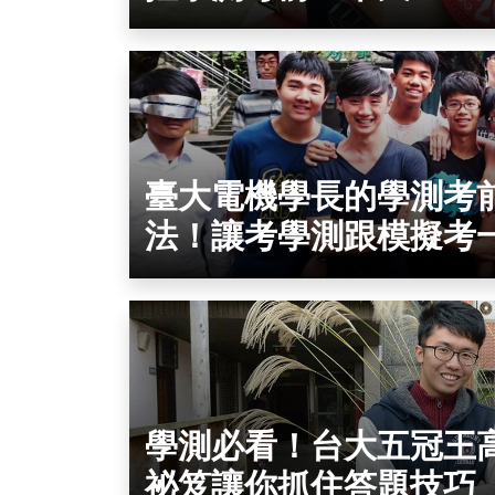
臺大電機學長的學測考
法！讓考學測跟模擬考
學測必看！台大五冠王
祕笈讓你抓住答題技巧