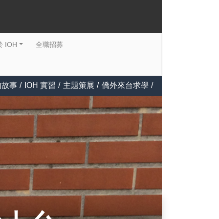
 IOH
全職招募
物故事
/
IOH 實習
/
主題策展
/
僑外來台求學
/