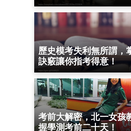
https://unsplash.com/photos/PC91Jm1DlWA
歷史模考失利無所謂，
訣竅讓你指考得意！
https://goo.gl/XoMljG
考前大解密，北一女孩
握學測考前二十天！