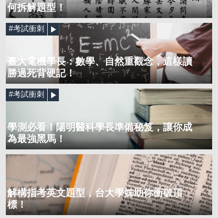
何拆解題型！
#考試衝刺
臺大電機學長：數學、自然重觀念，這樣讀
勝過死背硬記！
#考試衝刺
學測必看！陽明醫科學長準備秘笈，讓你成
為最強黑馬！
解構指考英文題型，台大學姊助你衝破頂
標！