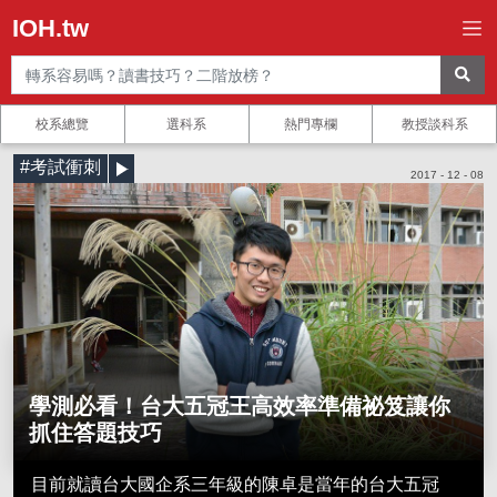
IOH.tw
校系總覽
選科系
熱門專欄
教授談科系
#考試衝刺
2017 - 12 - 08
學測必看！台大五冠王高效率準備祕笈讓你
抓住答題技巧
目前就讀台大國企系三年級的陳卓是當年的台大五冠