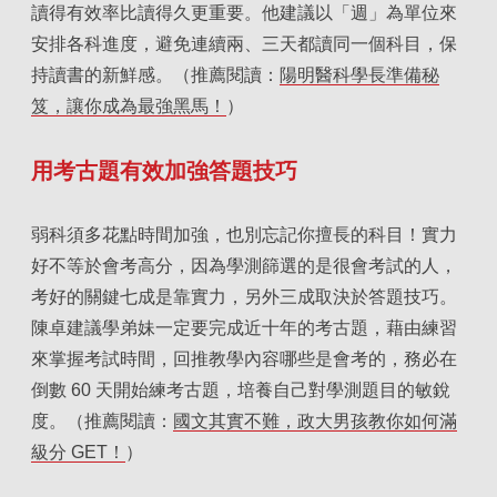
讀得有效率比讀得久更重要。他建議以「週」為單位來
安排各科進度，避免連續兩、三天都讀同一個科目，保
持讀書的新鮮感。（推薦閱讀：
陽明醫科學長準備秘
笈，讓你成為最強黑馬！
）
用考古題有效加強答題技巧
弱科須多花點時間加強，也別忘記你擅長的科目！實力
好不等於會考高分，因為學測篩選的是很會考試的人，
考好的關鍵七成是靠實力，另外三成取決於答題技巧。
陳卓建議學弟妹一定要完成近十年的考古題，藉由練習
來掌握考試時間，回推教學內容哪些是會考的，務必在
倒數 60 天開始練考古題，培養自己對學測題目的敏銳
度。（推薦閱讀：
國文其實不難，政大男孩教你如何滿
級分 GET！
）