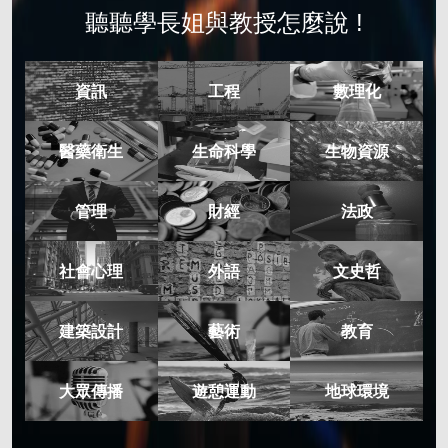
聽聽學長姐與教授怎麼說 !
資訊
工程
數理化
醫藥衛生
生命科學
生物資源
管理
財經
法政
社會心理
外語
文史哲
建築設計
藝術
教育
大眾傳播
遊憩運動
地球環境