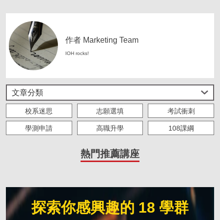
作者 Marketing Team
IOH rocks!
文章分類
校系迷思
志願選填
考試衝刺
學測申請
高職升學
108課綱
大學生必修
海外留學
求職準備
熱門推薦講座
人物故事
IOH 實習
主題策展
僑外來台求學
探索你感興趣的 18 學群