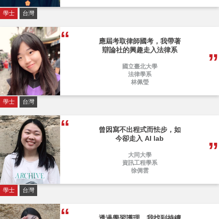
學士
台灣
應屆考取律師國考，我帶著
辯論社的興趣走入法律系
國立臺北大學
法律學系
林佩瑩
學士
台灣
曾因寫不出程式而怯步，如
今卻走入 AI lab
大同大學
資訊工程學系
徐倜雲
學士
台灣
透過學習護理，我找到持續