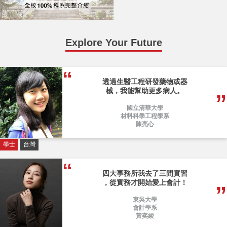
Explore Your Future
透過生醫工程研發藥物或器
械，我能幫助更多病人。
國立清華大學
材料科學工程學系
陳亮心
學士
台灣
四大事務所我去了三間實習
，從實務才開始愛上會計！
東吳大學
會計學系
黃奕綾