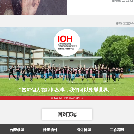
瀏覽數 179232
更多文章>>
"當每個人都說起故事，我們可以改變世界。"
© 2026 IOH 開放個人經驗平台
回到頂端
台灣求學
港澳僑外
海外留學
工作職涯