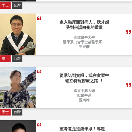
學士
台灣
進入臨床面對病人，我才感
受到何謂白袍的重量
高雄醫學大學
醫學系（含學士後醫學系）
王登豪
學士
台灣
從承諾到實踐，我在實習中
確立特寵醫療之路 ！
國立中興大學
獸醫學系
温尚樺
學士
台灣
重考還是進藥學系！專題＋