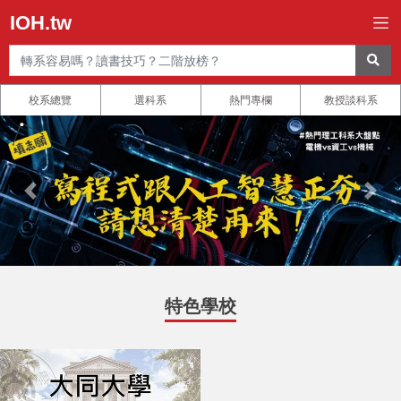
IOH.tw
校系總覽
選科系
熱門專欄
教授談科系
特色學校