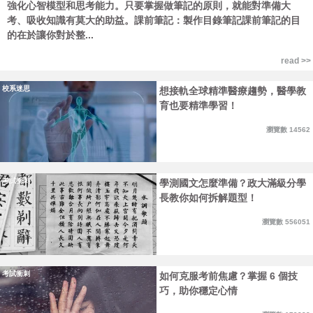
強化心智模型和思考能力。只要掌握做筆記的原則，就能對準備大
考、吸收知識有莫大的助益。課前筆記：製作目錄筆記課前筆記的目
的在於讓你對於整...
read >>
校系迷思
想接軌全球精準醫療趨勢，醫學教
育也要精準學習！
瀏覽數 14562
考試衝刺
學測國文怎麼準備？政大滿級分學
長教你如何拆解題型！
瀏覽數 556051
考試衝刺
如何克服考前焦慮？掌握 6 個技
巧，助你穩定心情