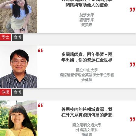
關懷與幫助他人的使命
慈濟大學
護理學系
黃美瑛
學士
台灣
多國籍師資、兩年學習＋兩
年出國，你的資源在全世界
國立中山大學
國際經營管理全英語學士學位學程
佘健源
教授
台灣
善用校內的跨領域資源，我
在外文系實踐讀傳播的夢想
國立陽明交通大學
外國語文學系
施敏媛