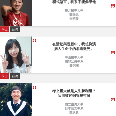
程式語言，科系不能侷限他
臺北醫學大學
藥學系
宋明晏
學士
台灣
在活動與遊戲中，我想扮演
病人生命中的那道微光。
中山醫學大學
職能治療學系
黃俐閔
學士
台灣
考上臺大就是人生勝利組？
我卻被迷惘狠狠打臉
國立臺灣大學
日本語文學系
陳念廷