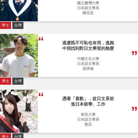
國立臺灣大學
日本語文學系
陳念廷
學士
台灣
逃避既不可恥也有用，逃跑
中我找到對日文學習的熱愛
中國文化大學
日本語文學系
游承翰
學士
台灣
憑著「喜歡」，從日文系前
進日本留學、工作
東吳大學
日本語文學系
熊芸
學士
台灣