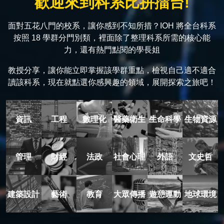
歡迎來到科系比拼擂台!
面對五花八門的校系，讓你感到不知所措？IOH 將全台科系
按照 18 學群分門別類，裡面除了整理科系所需的核心能
力，還有熱門點閱的學長姐
教授分享，讓你能立即掌握該學群重點，檢視自己適不適合
讀該科系，現在就點選你感興趣的領域，展開探索之旅吧！
資訊
工程
數理化
醫藥衛生
生命科學
生物資源
管理
財經
法政
社會心理
外語
文史哲
建築設計
藝術
教育
大眾傳播
遊憩運動
地球環境