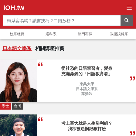
IOH.tw
校系總覽
選科系
熱門專欄
教授談科系
日本語文學系
相關講座推薦
從社恐的日語學習者，變身
充滿勇氣的「日語教育者」
東吳大學
日本語文學系
葉姿吟
學士
台灣
考上臺大就是人生勝利組？
我卻被迷惘狠狠打臉