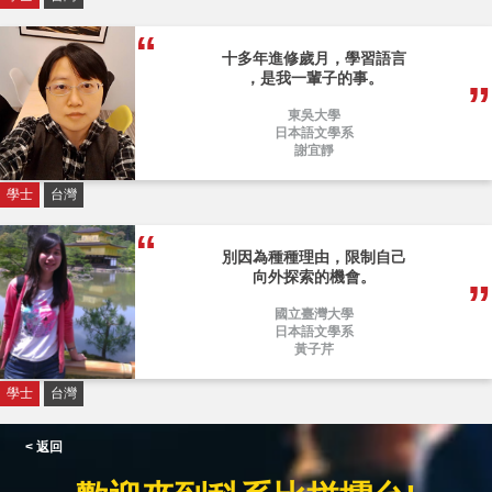
十多年進修歲月，學習語言
，是我一輩子的事。
東吳大學
日本語文學系
謝宜靜
學士
台灣
別因為種種理由，限制自己
向外探索的機會。
國立臺灣大學
日本語文學系
黃子芹
學士
台灣
< 返回