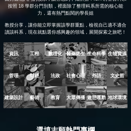
按照 18 學群分門別類，裡面除了整理科系所需的核心能
力，還有熱門點閱的學長姐
教授分享，讓你能立即掌握該學群重點，檢視自己適不適合
讀該科系，現在就點選你感興趣的領域，展開探索之旅吧！
資訊
工程
數理化
醫藥衛生
生命科學
生物資源
管理
財經
法政
社會心理
外語
文史哲
建築設計
藝術
教育
大眾傳播
遊憩運動
地球環境
選填志願熱門專欄