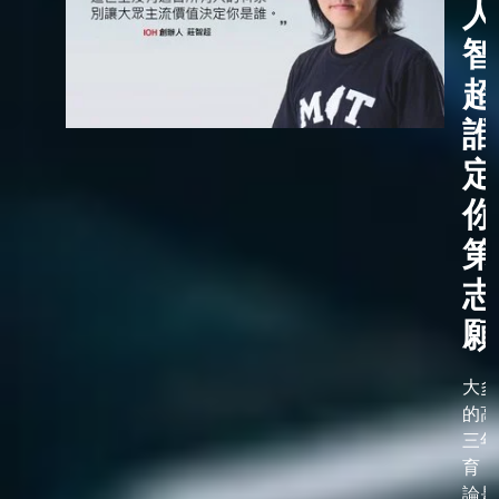
人
智
超
誰
定
你
第
志
願
大多
的高
三年
育，
論是