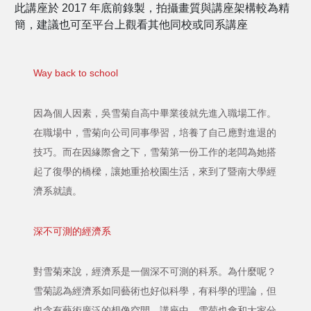
此講座於 2017 年底前錄製，拍攝畫質與講座架構較為精
簡，建議也可至平台上觀看其他同校或同系講座
Way back to school
因為個人因素，吳雪菊自高中畢業後就先進入職場工作。
在職場中，雪菊向公司同事學習，培養了自己應對進退的
技巧。而在因緣際會之下，雪菊第一份工作的老闆為她搭
起了復學的橋樑，讓她重拾校園生活，來到了暨南大學經
濟系就讀。
深不可測的經濟系
對雪菊來說，經濟系是一個深不可測的科系。為什麼呢？
雪菊認為經濟系如同藝術也好似科學，有科學的理論，但
也含有藝術廣泛的想像空間。講座中，雪菊也會和大家分