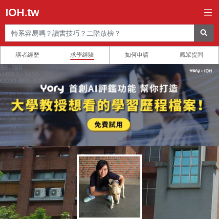
IOH.tw
講者經歷
求學經驗
如何申請
觀眾提問