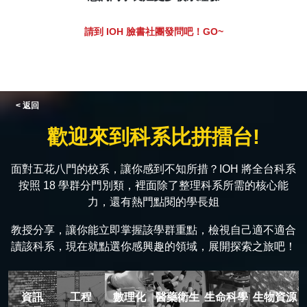
請到 IOH 臉書社團發問吧！GO~
< 返回
歡迎來到科系比拼擂台!
面對五花八門的校系，讓你感到不知所措？IOH 將全台科系
按照 18 學群分門別類，裡面除了整理科系所需的核心能
力，還有熱門點閱的學長姐
教授分享，讓你能立即掌握該學群重點，檢視自己適不適合
讀該科系，現在就點選你感興趣的領域，展開探索之旅吧！
資訊
工程
數理化
醫藥衛生
生命科學
生物資源