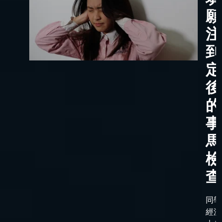
願
注
到
定
後
的
事
馬
檢
查
同學
經漫