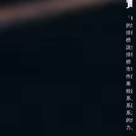
實
「科
的世
排行
榜，
說分
排行
榜，
市場
作的
果，
校跟
系、
系與
系之
的角
力。