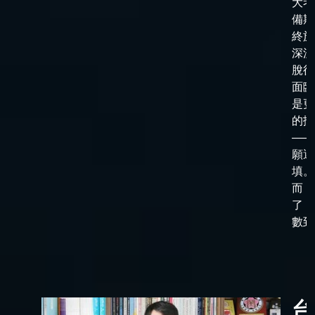
大考
備期
終於
深淵
脫後
面臨
是更
的抉
——
願選
填。
而，
了「
數到了
台