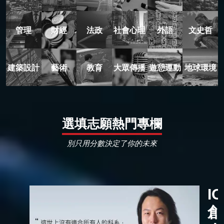
管理
財經
法政
社會心理
外語
文史哲
建築設計
藝術
教育
大眾傳播
遊憩運動
地球環境
選填志願熱門專欄
別只用分數決定了你的未來
I
創