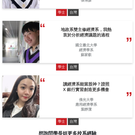
張博彥
學士
台灣
地政系雙主修經濟系，我熱
衷於分析經濟議題的過程
國立臺北大學
經濟學系
蘇家叡
學士
台灣
讀經濟系能當股神？證照
X 銀行實習創造更多機會
佛光大學
應用經濟學系
葉靜潔
學士
台灣
想詢問學長姐更多校系經驗