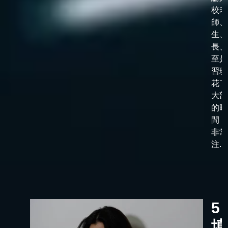
校老
師、
生、
長、
至是
習班
花了
大部
的時
間，
非常
注...
5
填