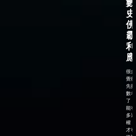
數
史
佛
霸
利
應
很多
覺得
先把
數考
了，
能有
多選
權，
才有