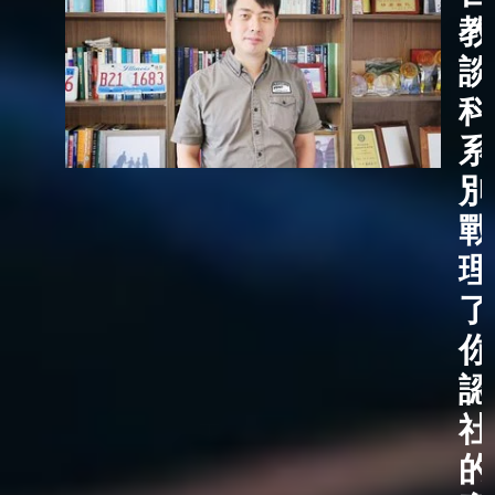
教
談
科
系
別
戰
理
了
你
認
社
的