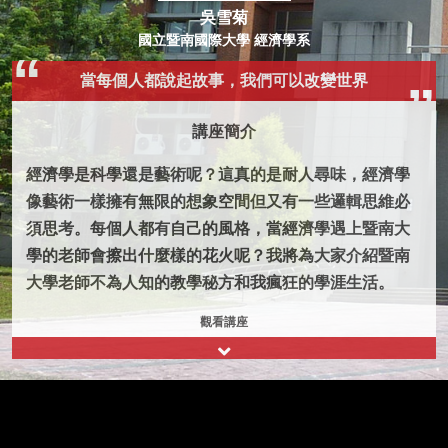
吳雪菊
國立暨南國際大學 經濟學系
當每個人都說起故事，我們可以改變世界
講座簡介
經濟學是科學還是藝術呢？這真的是耐人尋味，經濟學
像藝術一樣擁有無限的想象空間但又有一些邏輯思維必
須思考。每個人都有自己的風格，當經濟學遇上暨南大
學的老師會擦出什麼樣的花火呢？我將為大家介紹暨南
大學老師不為人知的教學秘方和我瘋狂的學涯生活。
觀看講座