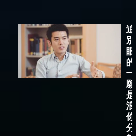
追
別
眼
的
一
願
是
浪
你
分