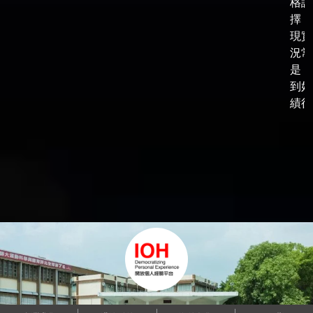
格談
擇，
現實
況常
是，
到好
績後，