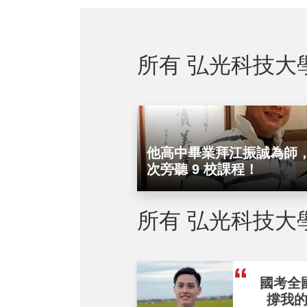
所有 弘光科技大
他高中畢業拜江振誠為師
次旁聽 9 校課程！
所有 弘光科技大
國考全
撐我