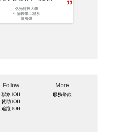
弘光科技大學
生物醫學工程系
陳澄燁
Follow
More
聯絡 IOH
服務條款
贊助 IOH
追蹤 IOH