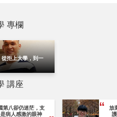
學 專欄
，從拒上大學，到一
學 講座
國第八卻仍迷茫，支
放
的是病人感激的眼神
護