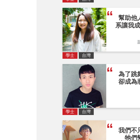
幫助他
系讓我
學士
台灣
為了跳
卻成為
學士
台灣
我們不
牠們