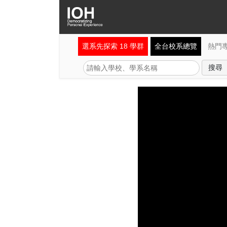
選系先探索 18 學群
全台校系總覽
熱門