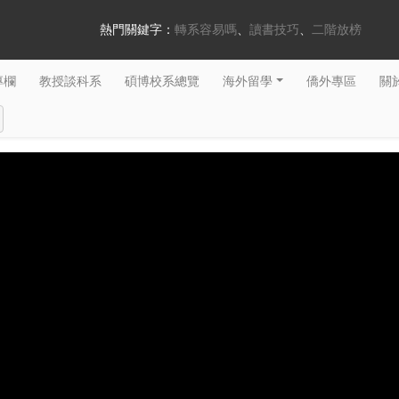
熱門關鍵字：
轉系容易嗎
讀書技巧
二階放榜
專欄
教授談科系
碩博校系總覽
海外留學
僑外專區
關於