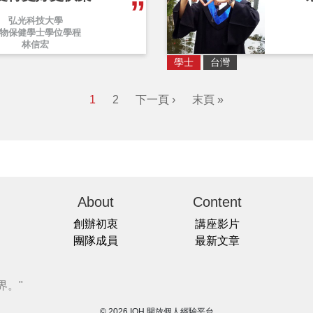
弘光科技大學
物保健學士學位學程
林信宏
學士
台灣
1
2
下一頁 ›
末頁 »
About
Content
創辦初衷
講座影片
團隊成員
最新文章
界。"
© 2026 IOH 開放個人經驗平台