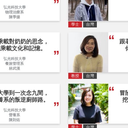
弘光科技大學
物理治療系
陳季揚
學士
台灣
乘載對奶奶的思念，
跟
也乘載文化和記憶。
弘光科技大學
餐旅管理系
林武漢
教授
台灣
大學到一次念九間，
冒
養系的叛逆廚師路。
挖
弘光科技大學
營養系
陳則佑
學士
台灣