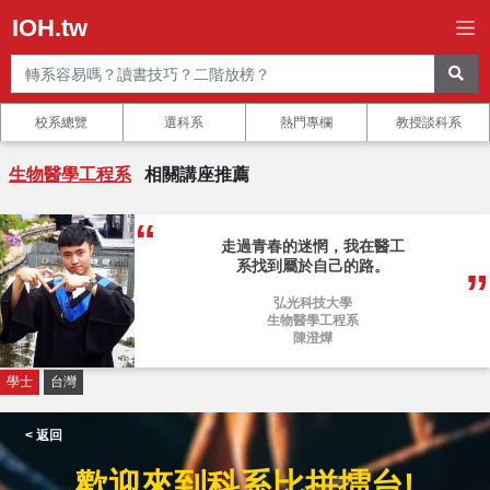
IOH.tw
校系總覽
選科系
熱門專欄
教授談科系
生物醫學工程系
相關講座推薦
走過青春的迷惘，我在醫工
系找到屬於自己的路。
弘光科技大學
生物醫學工程系
陳澄燁
學士
台灣
< 返回
歡迎來到科系比拼擂台!