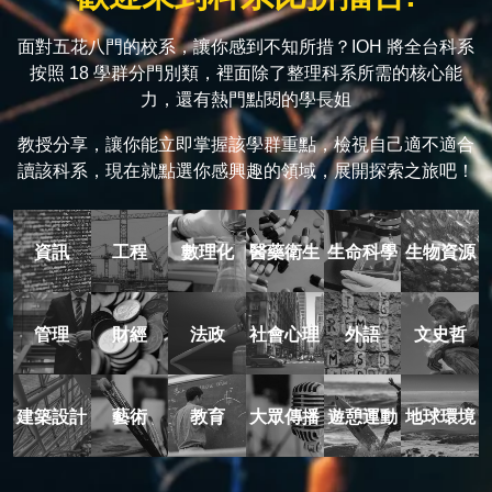
面對五花八門的校系，讓你感到不知所措？IOH 將全台科系
按照 18 學群分門別類，裡面除了整理科系所需的核心能
力，還有熱門點閱的學長姐
教授分享，讓你能立即掌握該學群重點，檢視自己適不適合
讀該科系，現在就點選你感興趣的領域，展開探索之旅吧！
資訊
工程
數理化
醫藥衛生
生命科學
生物資源
管理
財經
法政
社會心理
外語
文史哲
建築設計
藝術
教育
大眾傳播
遊憩運動
地球環境