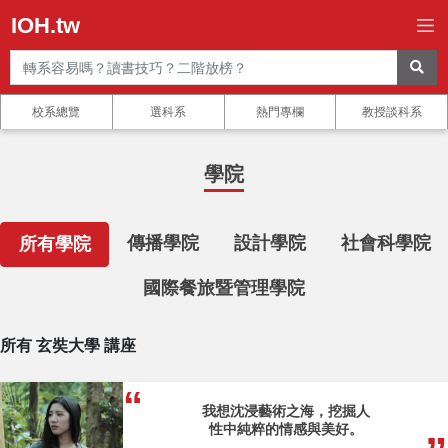
IOH.tw
校系總覽
選科系
熱門專欄
教授談科系
學院
傳播學院
設計學院
社會科學院
所有學院
國際餐旅暨管理學院
所有 玄奘大學 講座
我想沈浸藝術之海，挖掘人
性中純粹的情感與美好。