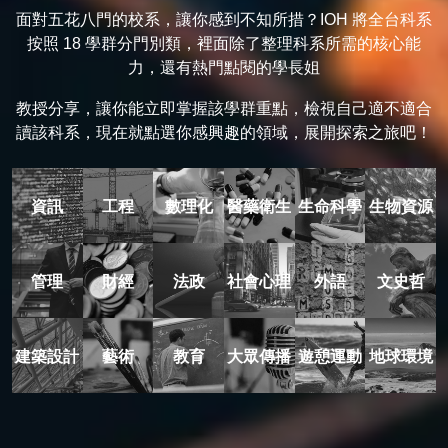
面對五花八門的校系，讓你感到不知所措？IOH 將全台科系
按照 18 學群分門別類，裡面除了整理科系所需的核心能
力，還有熱門點閱的學長姐
教授分享，讓你能立即掌握該學群重點，檢視自己適不適合
讀該科系，現在就點選你感興趣的領域，展開探索之旅吧！
資訊
工程
數理化
醫藥衛生
生命科學
生物資源
管理
財經
法政
社會心理
外語
文史哲
建築設計
藝術
教育
大眾傳播
遊憩運動
地球環境