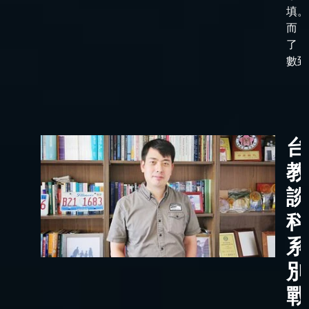
填。
而，
了「
數到了
台
教
談
科
系
別
戰