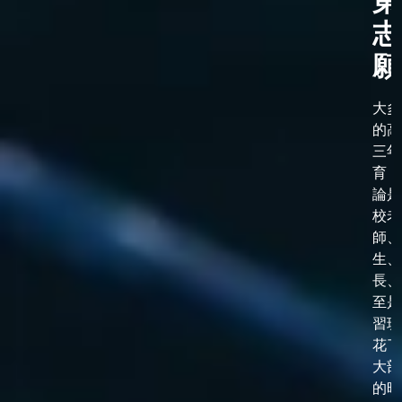
第
志
願
大多
的高
三年
育，
論是
校老
師、
生、
長、
至是
習班
花了
大部
的時