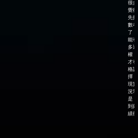
很多
覺得
先把
數考
了，
能有
多選
權，
才有
格談
擇，
現實
況常
是，
到好
績後，