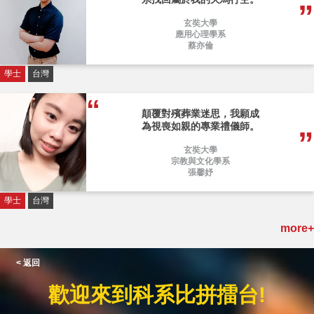
玄奘大學
應用心理學系
蔡亦倫
學士
台灣
顛覆對殯葬業迷思，我願成
為視喪如親的專業禮儀師。
玄奘大學
宗教與文化學系
張馨妤
學士
台灣
more+
< 返回
歡迎來到科系比拼擂台!