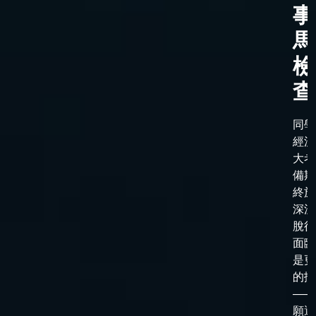
事
馬
檢
查
同學
經漫
大考
備期
終於
深淵
脫後
面臨
是更
的抉
——
願選