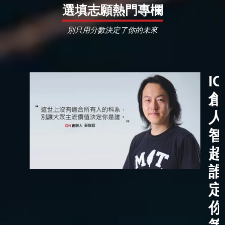
選填志願熱門專欄
別只用分數決定了你的未來
I
創
人
智
超
誰
定
你