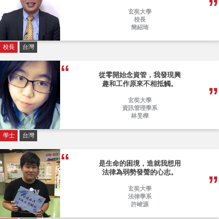
玄奘大學
校長
簡紹琦
校長
台灣
從零開始念資管，我發現興
趣和工作原來不相抵觸。
玄奘大學
資訊管理學系
林旻樺
學士
台灣
是生命的困境，造就我想用
法律為弱勢發聲的心志。
玄奘大學
法律學系
許峻源