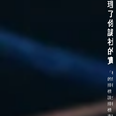
理
了
你
認
社
的
實
「科
的世
排行
榜，
說分
排行
榜，