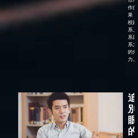
市場
作的
果，
校跟
系、
系與
系之
的角
力。
追
別
眼
的