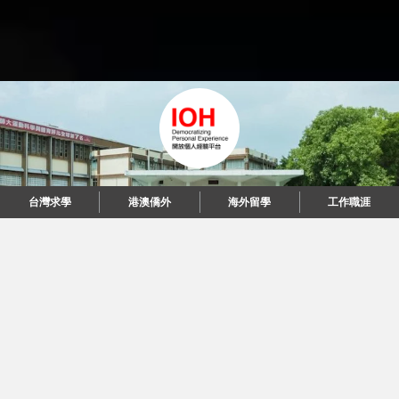
台灣求學
台灣求學
港澳僑外
港澳僑外
海外留學
海外留學
工作職涯
工作職涯
"當每個人都說起故事，我們可以改變世界。"
© 2026 IOH 開放個人經驗平台
回到頂端