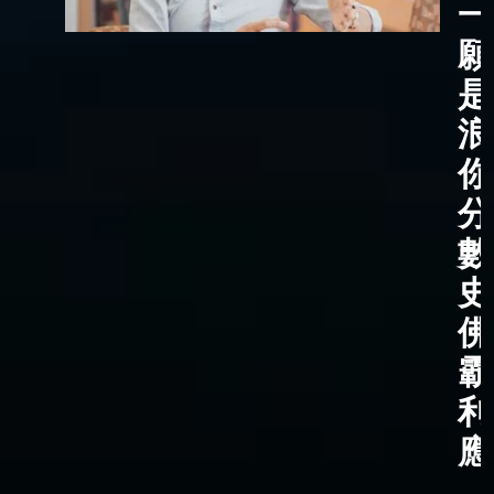
一
願
是
浪
你
分
數
史
佛
霸
利
應