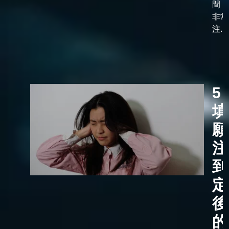
間，
非常
注...
5
填
願
注
到
定
後
的