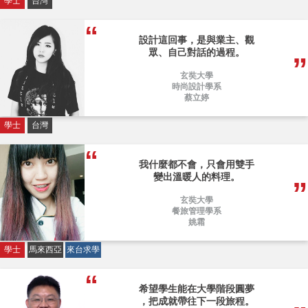
學士
台灣
設計這回事，是與業主、觀
眾、自己對話的過程。
玄奘大學
時尚設計學系
蔡立婷
學士
台灣
我什麼都不會，只會用雙手
變出溫暖人的料理。
玄奘大學
餐旅管理學系
姚霜
學士
馬來西亞
來台求學
希望學生能在大學階段圓夢
，把成就帶往下一段旅程。