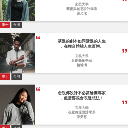
玄奘大學
藝術與創意設計學系
連又潔
學士
台灣
演過的劇本如同活過的人生
，在舞台體驗人生百態。
玄奘大學
影劇藝術學系
相博濤
學士
台灣
念視傳設計不必當繪圖專家
，但需要很會表達想法！
玄奘大學
視覺傳達設計學系
張晏慈