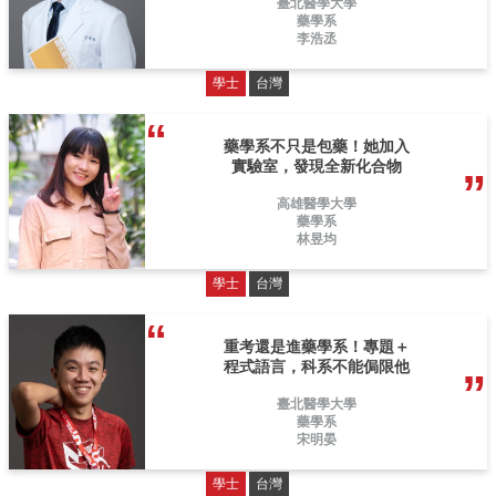
臺北醫學大學
藥學系
李浩丞
學士
台灣
藥學系不只是包藥！她加入
實驗室，發現全新化合物
高雄醫學大學
藥學系
林昱均
學士
台灣
重考還是進藥學系！專題＋
程式語言，科系不能侷限他
臺北醫學大學
藥學系
宋明晏
學士
台灣