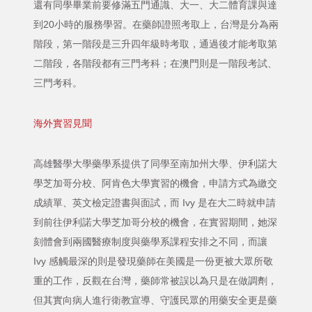
還有同學畢業前要修滿五門通識、大一、大二體育課與達
到20小時的服務學習。在藥師證照考取上，台灣是分為兩
階段，第一階段是三升四年級時考取，通過後才能考取第
二階段，各階段都有三門考科；在澳門則是一階段考試、
三門考科。
海外實習見聞
高雄醫學大學藥學系提供了同學至南加州大學、伊利諾大
學芝加哥分校、阿肯色大學實習的機會，申請方式為繳交
成績單、英文檢定證書與面試，而 Ivy 是在大二時就申請
到前往伊利諾大學芝加哥分校的機會，在實習期間，她深
刻體會到兩國醫療制度與藥學系課程安排之不同，而讓
Ivy 感觸最深的則是發現藥師在美國是一份更被大眾所敬
重的工作，反觀在台灣，藥師常被誤以為只是在做調劑，
但其實向病人進行衛教宣導、守護民眾的用藥安全更是藥