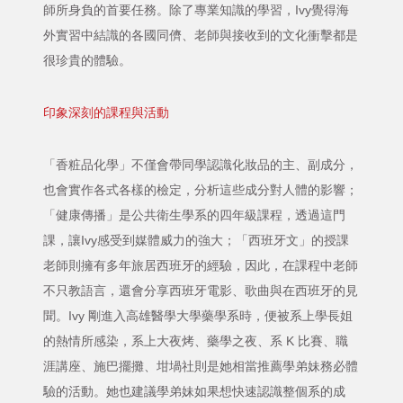
師所身負的首要任務。除了專業知識的學習，Ivy覺得海
外實習中結識的各國同儕、老師與接收到的文化衝擊都是
很珍貴的體驗。
印象深刻的課程與活動
「香粧品化學」不僅會帶同學認識化妝品的主、副成分，
也會實作各式各樣的檢定，分析這些成分對人體的影響；
「健康傳播」是公共衛生學系的四年級課程，透過這門
課，讓Ivy感受到媒體威力的強大；「西班牙文」的授課
老師則擁有多年旅居西班牙的經驗，因此，在課程中老師
不只教語言，還會分享西班牙電影、歌曲與在西班牙的見
聞。Ivy 剛進入高雄醫學大學藥學系時，便被系上學長姐
的熱情所感染，系上大夜烤、藥學之夜、系 K 比賽、職
涯講座、施巴擺攤、坩堝社則是她相當推薦學弟妹務必體
驗的活動。她也建議學弟妹如果想快速認識整個系的成