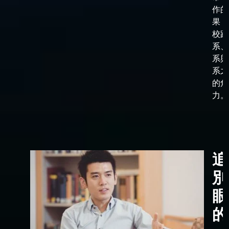
作的
果，
校跟
系、
系與
系之
的角
力。
追
別
眼
的