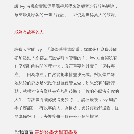
讓 Ivy 有機會實際運用課程所學來為顧客進行服務解說，
每當聽見顧客的一句「謝謝」，都使她獲得莫大的鼓舞。
成為有故事的人
許多人常問 Ivy：「藥學系課這麼重，妳哪來那麼多時間
參加活動？妳都是怎麼做時間管理的？」Ivy 則自認沒有
什麼獨到的時間管理方法，真正重要的其實是「保持專
注」，因為專注，自然能把事情盡快完成。對於學弟妹，
她想給的忠故是想做什麼就儘管去做，如果沒有付諸行
動，就根本沒有資格去抱怨和後悔！「你的心態決定你的
人生，有故事將讓你變得更獨特。」講座最後，Ivy 期許
學子都能以「有故事的人」為目標，勇於跨出舒適圈，提
早準備好自己，去迎接每一個得來不易的機會。
點我查看
高雄醫學大學藥學系