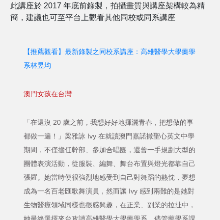
此講座於 2017 年底前錄製，拍攝畫質與講座架構較為精
簡，建議也可至平台上觀看其他同校或同系講座
【推薦觀看】最新錄製之同校系講座：高雄醫學大學藥學
系林昱均
澳門女孩在台灣
「在還沒 20 歲之前，我想好好地揮灑青春，把想做的事
都做一遍！」梁雅詠 Ivy 在就讀澳門嘉諾撒聖心英文中學
期間，不僅擔任幹部、參加合唱團，還曾一手規劃大型的
團體表演活動，從服裝、編舞、舞台布置與燈光都靠自己
張羅。她當時便很強烈地感受到自己對舞蹈的熱忱，夢想
成為一名百老匯歌舞演員，然而讓 Ivy 感到兩難的是她對
生物醫療領域同樣也很感興趣，在正業、副業的拉扯中，
她最終選擇來台攻讀高雄醫學大學藥學系。儘管藥學系課