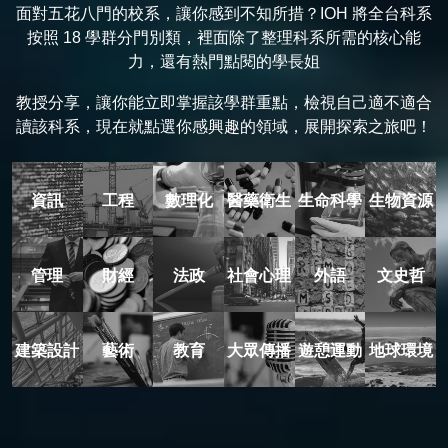
面對五花八門的校系，讓你感到不知所措？IOH 將全台科系
按照 18 學群分門別類，裡面除了整理科系所需的核心能
力，還有熱門點閱的學長姐
教授分享，讓你能立即掌握該學群重點，檢視自己適不適合
讀該科系，現在就點選你感興趣的領域，展開探索之旅吧！
資訊
工程
數理化
醫藥衛生
生命科學
生物資源
管理
財經
法政
社會心理
外語
文史哲
建築設計
藝術
教育
大眾傳播
遊憩運動
地球環境