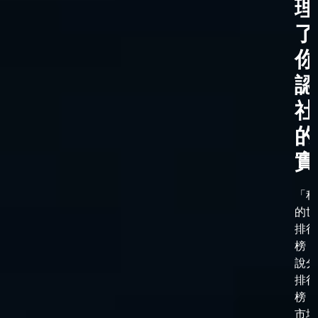
理
了
你
認
社
的
實
「科
的世
排行
榜，
說分
排行
榜，
市場