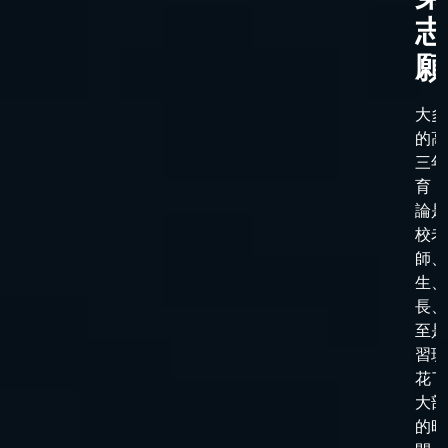
志
願
大多
的高
三年
育，
論是
校老
師、
生、
長、
至是
習班
花了
大部
的時