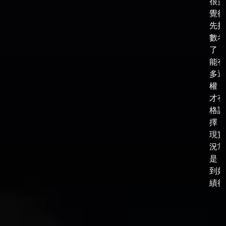
很多
覺得
先把
數考
了，
能有
多選
權，
才有
格談
擇，
現實
況常
是，
到好
績後，