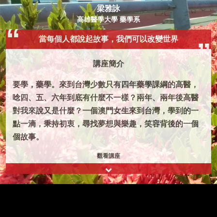
梁雅詠
高雄醫學大學 藥學系
當每個人都說起故事，我們可以改變世界
講座簡介
要學，藥學。來到台灣少數只有四年藥學課綱的高醫，
唸四、五、六年到底有什麼不一樣？兩年、兩年後高醫
對我來說又是什麼？一個澳門女生來到台灣，學到的一
點一滴，秉持初衷，尋找夢想與樂趣，笑容背後的一個
個故事。
觀看講座