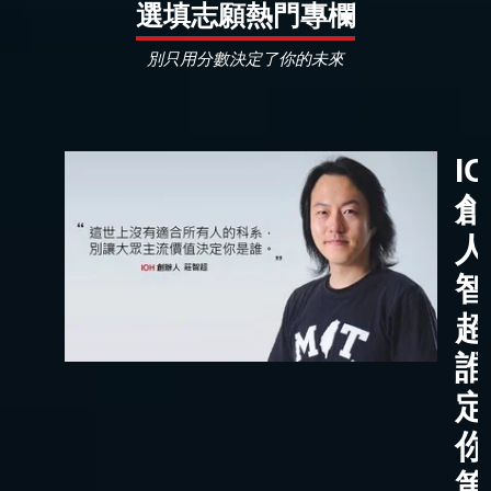
選填志願熱門專欄
別只用分數決定了你的未來
I
創
人
智
超
誰
定
你
第