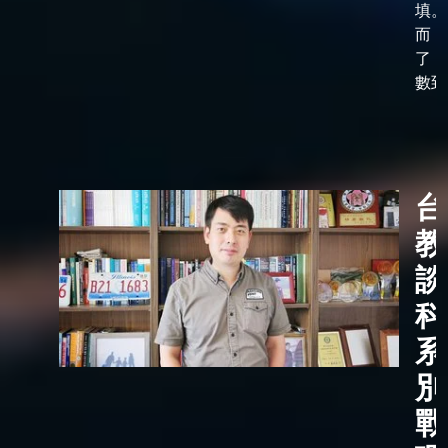
填。
而，
了「
數到了
台
教
談
科
系
別
戰