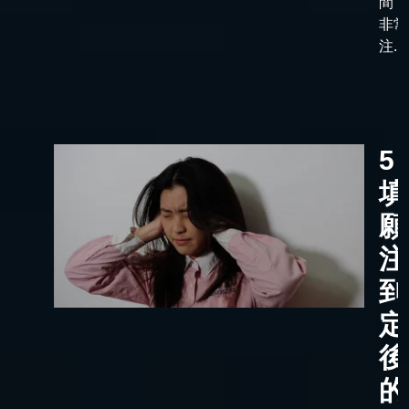
間，
非常
注...
5
填
願
注
到
定
後
的