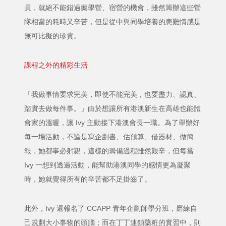
員，就絕不能錯過藥學營、宿營的機會，雖然籌辦這些營
隊相當的耗時又辛苦，但是從中與同學培養的患難情感是
無可比擬的珍貴。
課程之外的精彩生活
「我做事情要求完美，即使不能完美，也要盡力、認真、
踏實去做每件事。」由於想讓所有港澳新生在高雄也能體
會家的溫暖，讓 Ivy 主動接下港澳會長一職。為了舉辦好
每一場活動，不論是寫企劃書、估預算、借器材、做簡
報，她都事必躬親，這樣的籌備過程雖然艱辛，但每當
Ivy 一想到透過活動，能幫助港澳同學的感情更為凝聚
時，她就覺得所有的辛苦都不足掛齒了。
此外，Ivy 還報名了 CCAPP 青年企劃師學分班，磨練自
己規劃大小事物的頭腦；而在丁丁連鎖藥粧的實習中，則