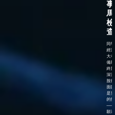
事
馬
檢
查
同學
經漫
大考
備期
終於
深淵
脫後
面臨
是更
的抉
——
願選