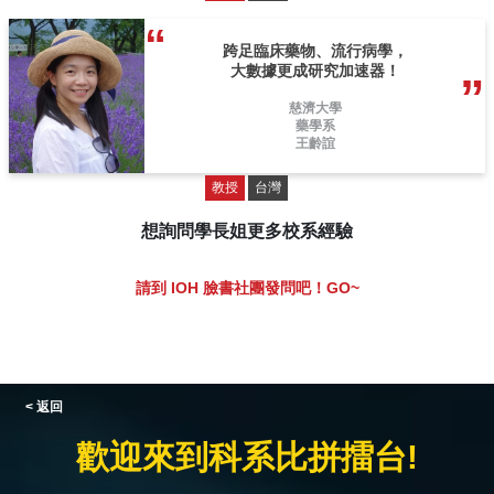
跨足臨床藥物、流行病學，
大數據更成研究加速器！
慈濟大學
藥學系
王齡誼
教授
台灣
想詢問學長姐更多校系經驗
請到 IOH 臉書社團發問吧！GO~
< 返回
歡迎來到科系比拼擂台!