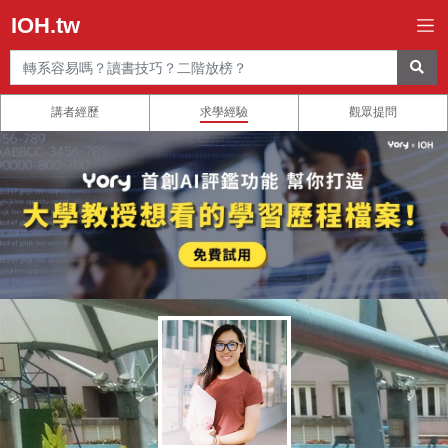
IOH.tw
講者經歷
求學經驗
觀眾提問