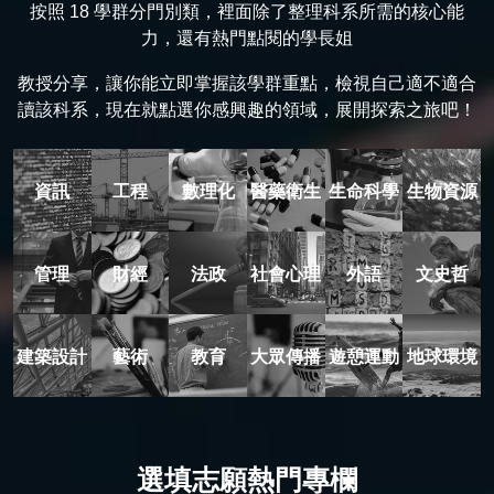
按照 18 學群分門別類，裡面除了整理科系所需的核心能
力，還有熱門點閱的學長姐
教授分享，讓你能立即掌握該學群重點，檢視自己適不適合
讀該科系，現在就點選你感興趣的領域，展開探索之旅吧！
資訊
工程
數理化
醫藥衛生
生命科學
生物資源
管理
財經
法政
社會心理
外語
文史哲
建築設計
藝術
教育
大眾傳播
遊憩運動
地球環境
選填志願熱門專欄