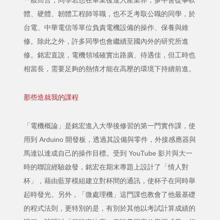
一般而言，同學若想在畢業後進入產業界，多半會從事軟
體、硬體、韌體工程師等職，也不乏考取公職的同學，於
台電、中華電信等單位負責電機設備的操作、保養與維
修。除此之外，許多同學也會繼續至國內外的研究所進
修。銘宏直說，電機領域確實出路廣、待遇佳，但工時也
相當長，需要足夠的熱情才能在高壓的環境下持續前進。
那些造就我的課程
「電機概論」是銘宏進入大學後修習的第一門實作課，使
用到 Arduino 開發板，透過其設備與零件，外接感應器與
馬達以達成自己的操作目標。受到 YouTube 影片與大一
時的聯誼經驗啟發，銘宏在期末專題上設計了「情人對
杯」，藉由藍芽模組建立對杯間的通訊，使杯子在同時舉
起時發光。另外，「微處理機」這門課也教會了他最基礎
的程式法則，更特別的是，有別於其他以考試計算成績的