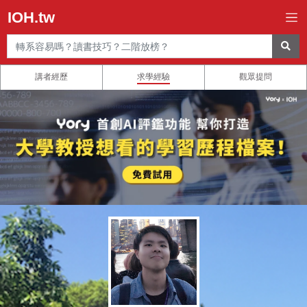
IOH.tw
講者經歷
求學經驗
觀眾提問