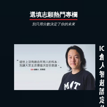
選填志願熱門專欄
別只用分數決定了你的未來
I
創
人
智
超
誰
定