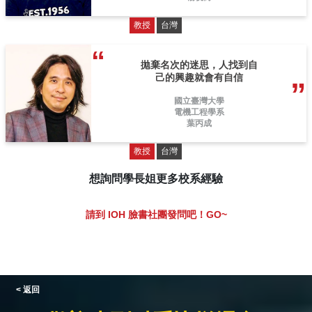
教授
台灣
拋棄名次的迷思，人找到自
己的興趣就會有自信
國立臺灣大學
電機工程學系
葉丙成
教授
台灣
想詢問學長姐更多校系經驗
請到 IOH 臉書社團發問吧！GO~
< 返回