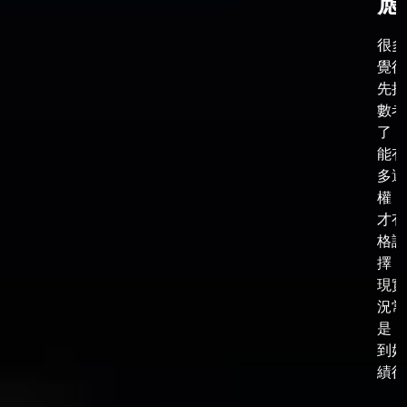
應
很多
覺得
先把
數考
了，
能有
多選
權，
才有
格談
擇，
現實
況常
是，
到好
績後，