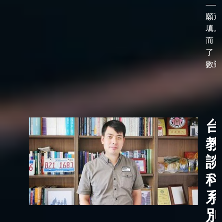
——
願選
填。
而，
了「
數到了
台
教
談
科
系
別