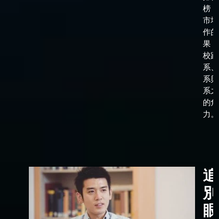
榜，
市場
作的
果，
校跟
系、
系與
系之
的角
力。
追
別
眼