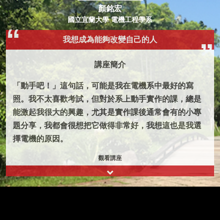
顏銘宏
國立宜蘭大學 電機工程學系
我想成為能夠改變自己的人
講座簡介
「動手吧！」這句話，可能是我在電機系中最好的寫
照。我不太喜歡考試，但對於系上動手實作的課，總是
能激起我很大的興趣，尤其是實作課後通常會有的小專
題分享，我都會很想把它做得非常好，我想這也是我選
擇電機的原因。
觀看講座