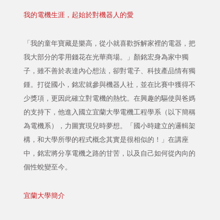
我的電機生涯，起始於對機器人的愛
「我的童年寶藏是樂高，從小就喜歡拆解家裡的電器，把
我大部分的零用錢花在光華商場。」顏銘宏身為家中獨
子，雖不善於表達內心想法，卻對電子、科技產品情有獨
鍾。打從國小，銘宏就參與機器人社，並在比賽中獲得不
少獎項，更因此確立對電機的熱忱。在興趣的驅使與爸媽
的支持下，他進入國立宜蘭大學電機工程學系（以下簡稱
為電機系），力圖實現兒時夢想。「國小時建立的邏輯架
構，和大學所學的程式概念其實是很相似的！」在講座
中，銘宏將分享電機之路的甘苦，以及自己如何從內向的
個性蛻變至今。
宜蘭大學簡介