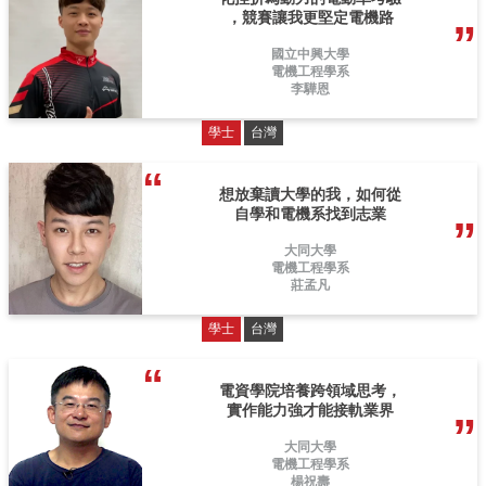
，競賽讓我更堅定電機路
國立中興大學
電機工程學系
李驊恩
學士
台灣
想放棄讀大學的我，如何從
自學和電機系找到志業
大同大學
電機工程學系
莊孟凡
學士
台灣
電資學院培養跨領域思考，
實作能力強才能接軌業界
大同大學
電機工程學系
楊祝壽