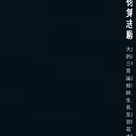
你
第
志
願
大多
的高
三年
育，
論是
校老
師、
生、
長、
至是
習班
花了