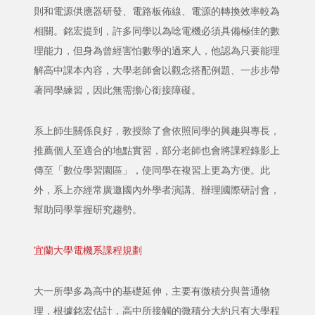
則和電源供應器研發、電路板佈線、電源的轉換效率較為
相關。銘宏提到，許多同學以為唸電機必須具備極佳的數
理能力，但身為曾經害怕數學的過來人，他認為只要能理
解高中課本內容，大學老師會以觀念搭配例題、一步步帶
著同學練習，因此無需擔心銜接障礙。
系上師生關係良好，教授除了會依照同學的興趣與專長，
推薦個人至適合的地點實習，部分老師也會將課程錄影上
傳至「數位學習園區」，使同學在複習上更為方便。此
外，系上亦經常廣邀國內外學者演講、辦理國際研討會，
幫助同學掌握研究趨勢。
宜蘭大學電機系課程規劃
大一所學多為高中的基礎延伸，主要有微積分與普通物
理，根據銘宏估計，高中所接觸的微積分大約只有大學程