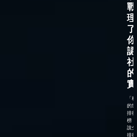
戰
理
了
你
認
社
的
實
「科
的世
排行
榜，
說分
排行