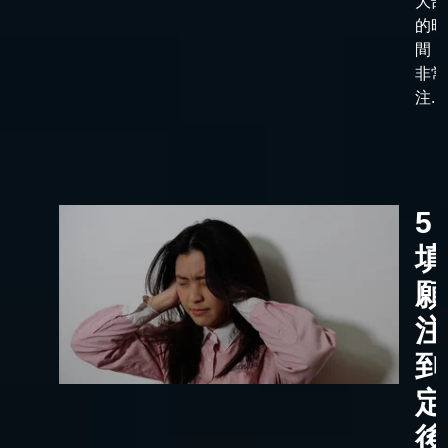
大部
的時
間，
非常
注...
5
填
願
注
到
定
後