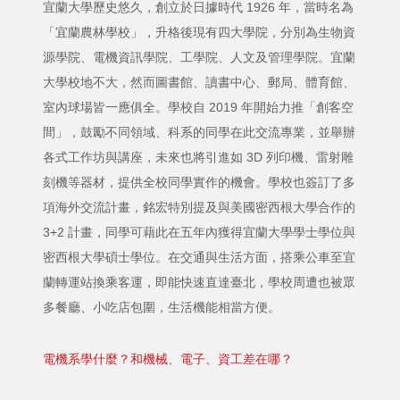
宜蘭大學歷史悠久，創立於日據時代 1926 年，當時名為
「宜蘭農林學校」，升格後現有四大學院，分別為生物資
源學院、電機資訊學院、工學院、人文及管理學院。宜蘭
大學校地不大，然而圖書館、讀書中心、郵局、體育館、
室內球場皆一應俱全。學校自 2019 年開始力推「創客空
間」，鼓勵不同領域、科系的同學在此交流專業，並舉辦
各式工作坊與講座，未來也將引進如 3D 列印機、雷射雕
刻機等器材，提供全校同學實作的機會。學校也簽訂了多
項海外交流計畫，銘宏特別提及與美國密西根大學合作的
3+2 計畫，同學可藉此在五年內獲得宜蘭大學學士學位與
密西根大學碩士學位。在交通與生活方面，搭乘公車至宜
蘭轉運站換乘客運，即能快速直達臺北，學校周遭也被眾
多餐廳、小吃店包圍，生活機能相當方便。
電機系學什麼？和機械、電子、資工差在哪？