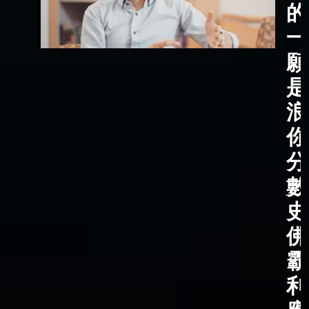
的
一
願
是
浪
你
分
數
史
佛
霸
利