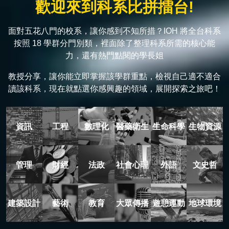
歡迎來到科系比拼擂台!
面對五花八門的校系，讓你感到不知所措？IOH 將全台科系
按照 18 學群分門別類，裡面除了整理科系所需的核心能
力，還有熱門點閱的學長姐
教授分享，讓你能立即掌握該學群重點，檢視自己適不適合
讀該科系，現在就點選你感興趣的領域，展開探索之旅吧！
資訊
工程
數理化
醫藥衛生
生命科學
生物資源
管理
財經
法政
社會心理
外語
文史哲
建築設計
藝術
教育
大眾傳播
遊憩運動
地球環境