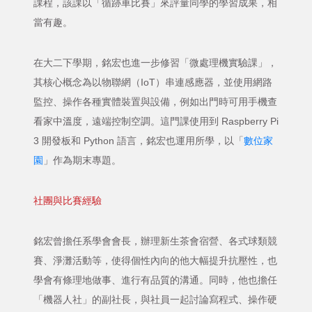
課程，該課以「循跡車比賽」來評量同學的學習成果，相
當有趣。
在大二下學期，銘宏也進一步修習「微處理機實驗課」，
其核心概念為以物聯網（IoT）串連感應器，並使用網路
監控、操作各種實體裝置與設備，例如出門時可用手機查
看家中溫度，遠端控制空調。這門課使用到 Raspberry Pi
3 開發板和 Python 語言，銘宏也運用所學，以「
數位家
園
」作為期末專題。
社團與比賽經驗
銘宏曾擔任系學會會長，辦理新生茶會宿營、各式球類競
賽、淨灘活動等，使得個性內向的他大幅提升抗壓性，也
學會有條理地做事、進行有品質的溝通。同時，他也擔任
「機器人社」的副社長，與社員一起討論寫程式、操作硬