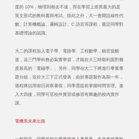
度的 10%，物理則相去不遠，而在學習上差異最大的是
英文形式的教科書與考試。除此之外，大一會開設線性代
數、計算機概論、邏輯設計、C 語言等課程，奠定同學對
基礎理論的認識。
大二的課程加入電子學、電路學、工程數學，銘宏提醒
道，這三門學科務必紮實學習，才能在大三時順利面對難
度甚高的「電磁學」。另外，同學在大二下將進行畢業專
題分組，並於大三下正式發表，由於專題製作為期一年，
過程將佔用假日與寒暑假，同學需提前掌握時間管理。進
入大四後，同學可至校外實習或修習有興趣的校內實作
課。
電機系未來出路