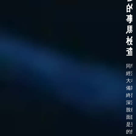
的
事
馬
檢
查
同學
經漫
大考
備期
終於
深淵
脫後
面臨
是更
的抉