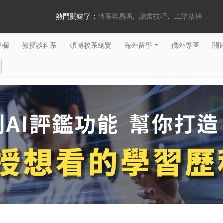
熱門關鍵字：
轉系容易嗎
讀書技巧
二階放榜
專欄
教授談科系
碩博校系總覽
海外留學
僑外專區
關於