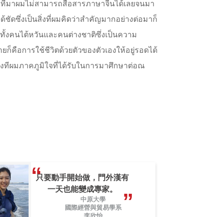
กที่มาผมไม่สามารถสื่อสารภาษาจีนได้เลยจนมา
ชัดซึ่งเป็นสิ่งที่ผมคิดว่าสำคัญมากอย่างต่อมาก็
ิทั้งคนไต้หวันและคนต่างชาติซึ่งเป็นความ
็คือการใช้ชีวิตด้วยตัวของตัวเองให้อยู่รอดได้
เป็นสิ่งทีผมภาคภูมิใจที่ได้รับในการมาศึกษาต่อณ
只要動手開始做，門外漢有
一天也能變成專家。
中原大學
國際經營與貿易學系
李欣怡