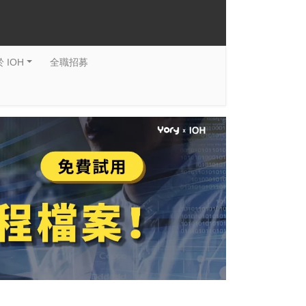
 IOH
全職招募