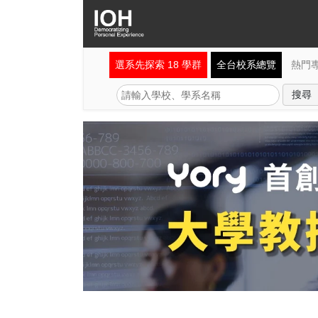
選系先探索 18 學群
全台校系總覽
熱門