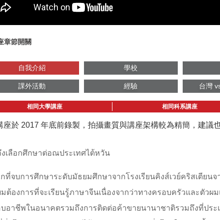
座章節開關
自我介紹
學校
課外活動
經驗
台灣 v
相同大學講座
相同科系講座
講座於 2017 年底前錄製，拍攝畫質與講座架構較為精簡，建
ึงเลือกศึกษาต่อณประเทศไต้หวัน
กที่จบการศึกษาระดับมัธยมศึกษาจากโรงเรียนคิงส์เวย์คริสเตียน
ผมต้องการที่จะเรียนรู้ภาษาจีนเนื่องจากว่าทางครอบครัวและตัวผ
บอาชีพในอนาคตรวมถึงการติดต่อค้าขายนานาชาติรวมถึงที่ประ