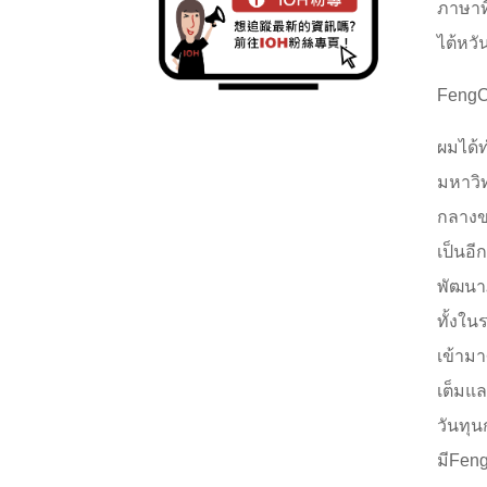
ภาษาที
ไต้หวั
FengCh
ผมได้
มหาวิท
กลางขอ
เป็นอี
พัฒนาภ
ทั้งใน
เข้ามา
เต็มแล
วันทุ
มีFeng