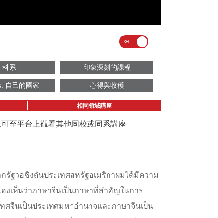
科系
印象深刻的課程
s. 自己的國家
心得與收穫
相同領域講座
議也可至平台上觀看其他同校或同系講座
จากรัฐวอชิงตันประเทศสหรัฐอเมริกาผมได้มีความ
มเองเห็นว่าภาษาจีนเป็นภาษาที่สำคัญในการ
เทศจีนเป็นประเทศมหาอำนาจและภาษาจีนเป็น