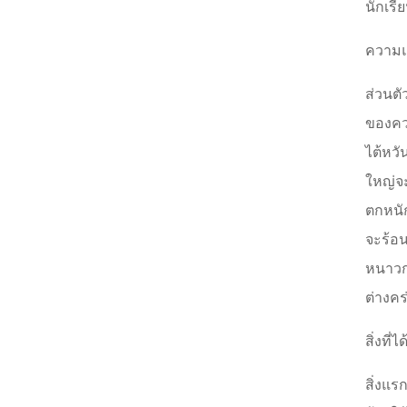
นักเรี
ความแ
ส่วนต
ของคว
ไต้หว
ใหญ่จะ
ตกหนั
จะร้อ
หนาวก
ต่างคร
สิ่งที
สิ่งแร