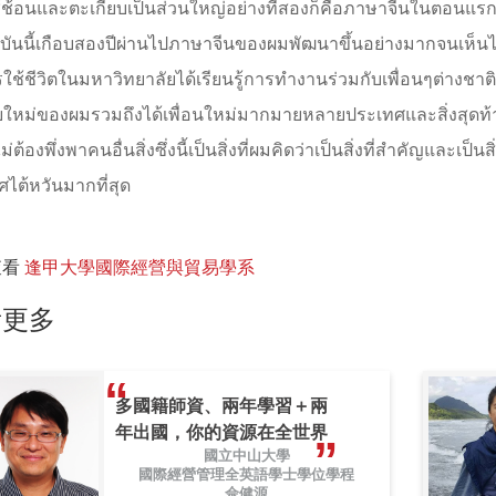
ช้ช้อนและตะเกียบเป็นส่วนใหญ่อย่างที่สองก็คือภาษาจีนในตอนแร
จุบันนี้เกือบสองปีผ่านไปภาษาจีนของผมพัฒนาขึ้นอย่างมากจนเห็นได้
ใช้ชีวิตในมหาวิทยาลัยได้เรียนรู้การทำงานร่วมกับเพื่อนๆต่างชาต
ใหม่ของผมรวมถึงได้เพื่อนใหม่มากมายหลายประเทศและสิ่งสุดท้ายก
ไม่ต้องพึ่งพาคนอื่นสิ่งซึ่งนี้เป็นสิ่งที่ผมคิดว่าเป็นสิ่งที่สำคัญและ
ไต้หวันมากที่สุด
查看
逢甲大學國際經營與貿易學系
看更多
多國籍師資、兩年學習＋兩
年出國，你的資源在全世界
國立中山大學
國際經營管理全英語學士學位學程
佘健源