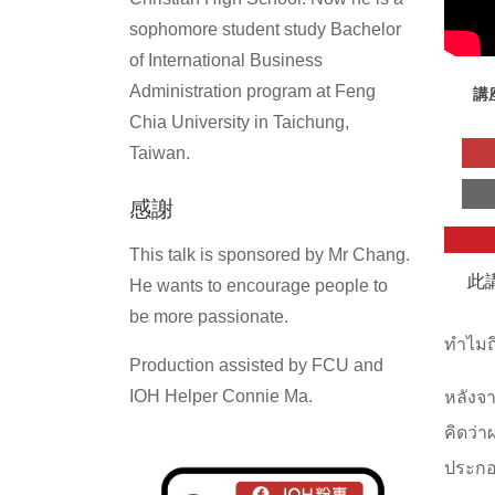
sophomore student study Bachelor
of International Business
Administration program at Feng
講
Chia University in Taichung,
Taiwan.
感謝
This talk is sponsored by Mr Chang.
此
He wants to encourage people to
be more passionate.
ทำไมถ
Production assisted by FCU and
IOH Helper Connie Ma.
หลังจา
คิดว่า
ประกอ