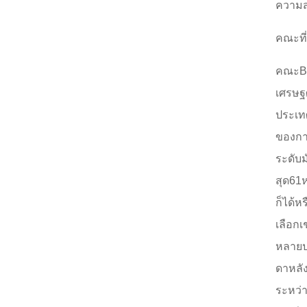
ความส
คณะที่
คณะBI
เศรษฐ
ประเท
ของกา
ระดับ
สุด61
ก็ได้ห
เลือก
หลายปร
ดาหลั
ระหว่