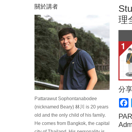
關於講者
S
理
分
Pattarawut Sophontanabodee
F
(nicknamed Beary) 林川 is 20 years
PART
old and the only child of his family.
Admi
He comes from Bangkok, the capital
city of Thailand. His personality is