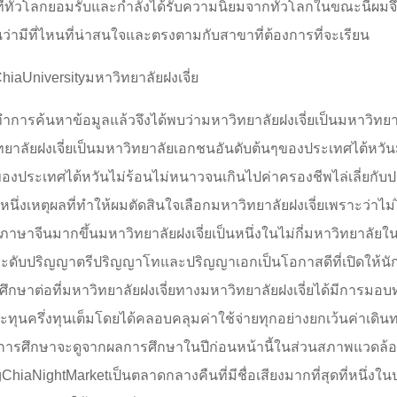
่ทั่วโลกยอมรับและกำลังได้รับความนิยมจากทั่วโลกในขณะนี้ผมจึง
นว่ามีที่ไหนที่น่าสนใจและตรงตามกับสาขาที่ต้องการที่จะเรียน
iaUniversityมหาวิทยาลัยฝงเจี่ย
ทำการค้นหาข้อมูลแล้วจึงได้พบว่ามหาวิทยาลัยฝงเจี่ยเป็นมหาว
ยาลัยฝงเจี่ยเป็นมหาวิทยาลัยเอกชนอันดับต้นๆของประเทศไต้หวันม
งประเทศไต้หวันไม่ร้อนไม่หนาวจนเกินไปค่าครองชีพไล่เลี่ยกับป
กหนึ่งเหตุผลที่ทำให้ผมตัดสินใจเลือกมหาวิทยาลัยฝงเจี่ยเพราะว่าไม่
าษาจีนมากขึ้นมหาวิทยาลัยฝงเจี่ยเป็นหนึ่งในไม่กี่มหาวิทยาลัย
ระดับปริญญาตรีปริญญาโทและปริญญาเอกเป็นโอกาสดีที่เปิดให้นักเ
ศึกษาต่อที่มหาวิทยาลัยฝงเจี่ยทางมหาวิทยาลัยฝงเจี่ยได้มีการมอ
ะทุนครึ่งทุนเต็มโดยได้คลอบคลุมค่าใช้จ่ายทุกอย่างยกเว้นค่าเดิ
นการศึกษาจะดูจากผลการศึกษาในปีก่อนหน้านี้ในส่วนสภาพแวดล้อ
ChiaNightMarketเป็นตลาดกลางคืนที่มีชื่อเสียงมากที่สุดที่หนึ่งในป