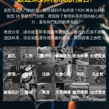
面對五花八門的校系，讓你感到不知所措？IOH 將全台科系
按照 18 學群分門別類，裡面除了整理科系所需的核心能
力，還有熱門點閱的學長姐
教授分享，讓你能立即掌握該學群重點，檢視自己適不適合
讀該科系，現在就點選你感興趣的領域，展開探索之旅吧！
資訊
工程
數理化
醫藥衛生
生命科學
生物資源
管理
財經
法政
社會心理
外語
文史哲
建築設計
藝術
教育
大眾傳播
遊憩運動
地球環境