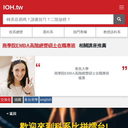
IOH.tw
校系總覽
選科系
熱門專欄
教授談科系
商學院EMBA高階經營碩士在職專班
相關講座推薦
東吳大學
商學院EMBA高階經營碩士在職專班
楊晨
交換生
德國
來台求學
english
< 返回
歡迎來到科系比拼擂台!