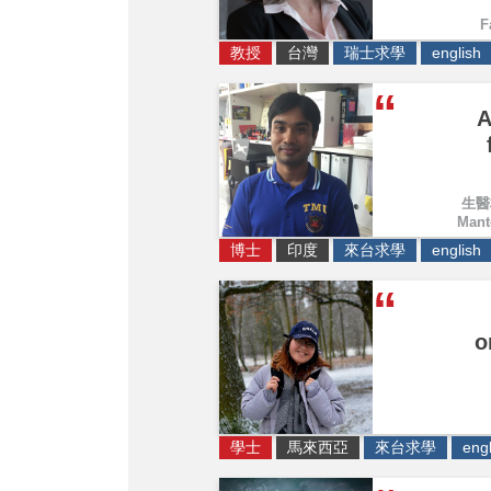
F
教授
台灣
瑞士求學
english
A
生醫
Mant
博士
印度
來台求學
english
o
學士
馬來西亞
來台求學
engl