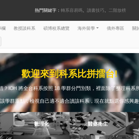
熱門關鍵字：
轉系容易嗎
讀書技巧
二階放榜
專欄
教授談科系
碩博校系總覽
海外留學
僑外專區
關於
歡迎來到科系比拼擂台!
？IOH 將全台科系按照 18 學群分門別類，裡面除了整理科
該學群重點，檢視自己適不適合讀該科系，現在就點選你感興趣
數理化
醫藥衛生