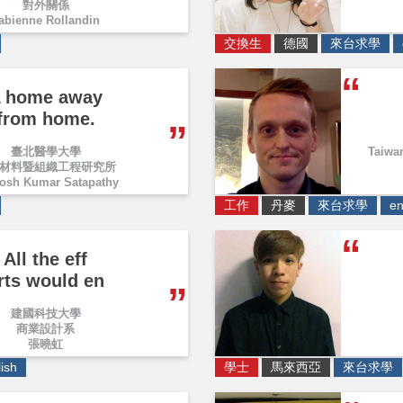
對外關係
abienne Rollandin
交換生
德國
來台求學
 home away
from home.
臺北醫學大學
Taiwa
材料暨組織工程研究所
osh Kumar Satapathy
工作
丹麥
來台求學
en
All the eff
rts would en
建國科技大學
商業設計系
張曉虹
ish
學士
馬來西亞
來台求學