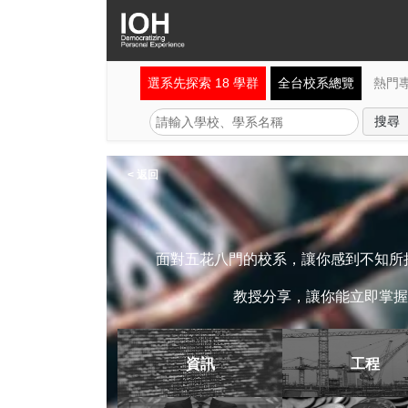
選系先探索 18 學群
全台校系總覽
熱門
< 返回
面對五花八門的校系，讓你感到不知所措
教授分享，讓你能立即掌握
資訊
工程