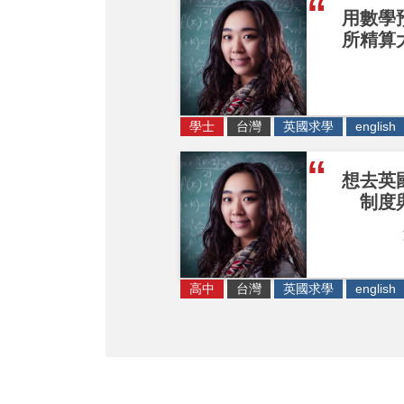
用數學
所精算
學士
台灣
英國求學
english
想去英
制度
高中
台灣
英國求學
english