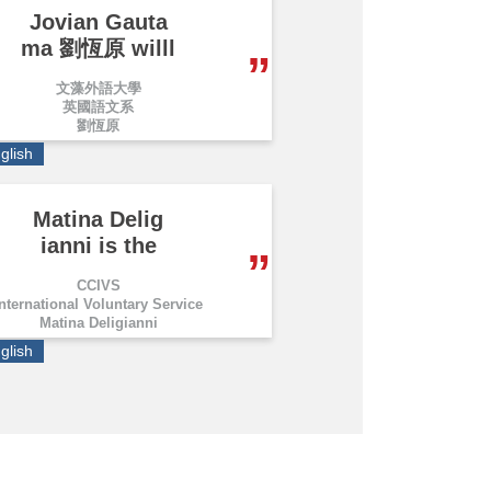
Jovian Gauta
ma 劉恆原 willl
文藻外語大學
英國語文系
劉恆原
glish
Matina Delig
ianni is the
CCIVS
International Voluntary Service
Matina Deligianni
glish