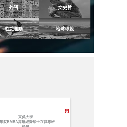
外語
文史哲
遊憩運動
地球環境
東吳大學
學院EMBA高階經營碩士在職專班
楊晨