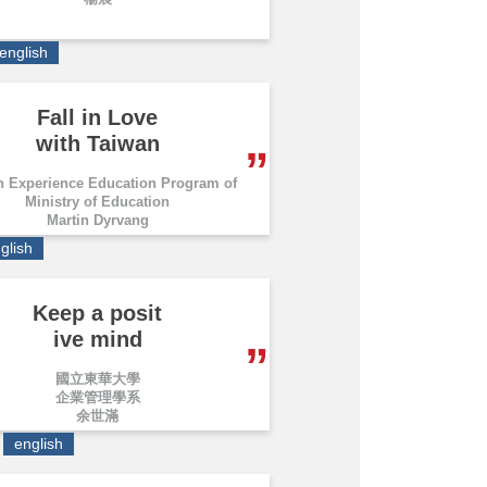
english
Fall in Love
with Taiwan
n Experience Education Program of
Ministry of Education
Martin Dyrvang
glish
Keep a posit
ive mind
國立東華大學
企業管理學系
余世滿
english