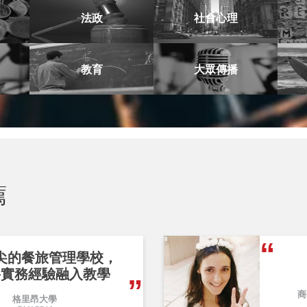
法政
社會心理
教育
大眾傳播
薦
尖的餐旅管理學校，
將實務經驗融入教學
商
格里昂大學