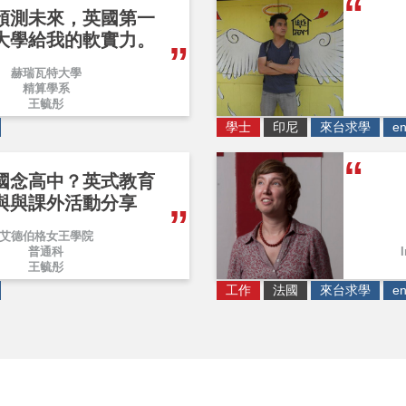
預測未來，英國第一
大學給我的軟實力。
赫瑞瓦特大學
精算學系
王毓彤
學士
印尼
來台求學
en
國念高中？英式教育
與與課外活動分享
艾德伯格女王學院
普通科
王毓彤
工作
法國
來台求學
en