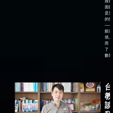
脫後
面臨
是更
的抉
——
願選
填。
而，
了「
數到了
台
教
談