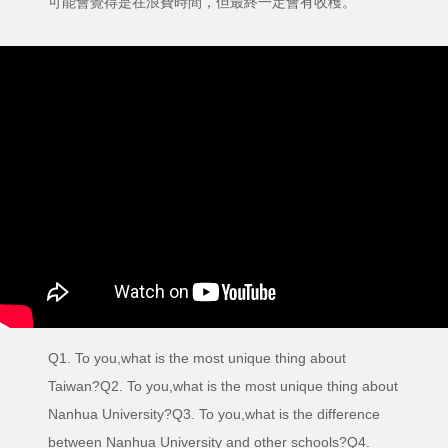
可能會覺得是在浪費時間，但最終一定會有收穫。
Q1. To you,what is the most unique thing about
Taiwan?Q2. To you,what is the most unique thing about
Nanhua University?Q3. To you,what is the difference
between Nanhua University and other schools?Q4.