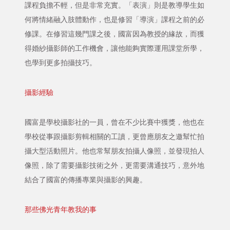
課程負擔不輕，但是非常充實。「表演」則是教導學生如
何將情緒融入肢體動作，也是修習「導演」課程之前的必
修課。在修習這幾門課之後，國富因為教授的緣故，而獲
得婚紗攝影師的工作機會，讓他能夠實際運用課堂所學，
也學到更多拍攝技巧。
攝影經驗
國富是學校攝影社的一員，曾在不少比賽中獲獎，他也在
學校從事跟攝影剪輯相關的工讀，更曾應朋友之邀幫忙拍
攝大型活動照片。他也常幫朋友拍攝人像照，並發現拍人
像照，除了需要攝影技術之外，更需要溝通技巧，意外地
結合了國富的傳播專業與攝影的興趣。
那些佛光青年教我的事