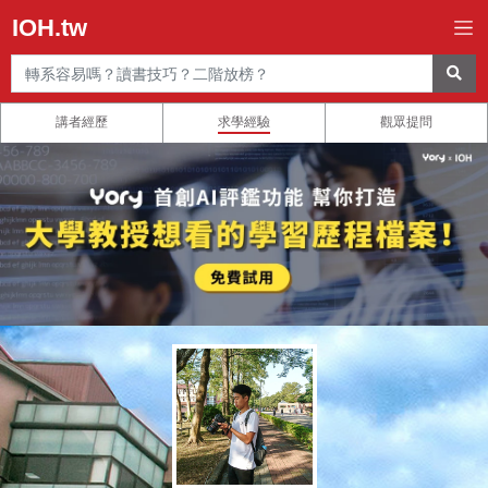
IOH.tw
講者經歷
求學經驗
觀眾提問