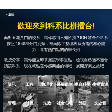
< 返回
歡迎來到科系比拼擂台!
面對五花八門的校系，讓你感到不知所措？IOH 將全台科系
按照 18 學群分門別類，裡面除了整理科系所需的核心能
力，還有熱門點閱的學長姐
教授分享，讓你能立即掌握該學群重點，檢視自己適不適合
讀該科系，現在就點選你感興趣的領域，展開探索之旅吧！
資訊
工程
數理化
醫藥衛生
生命科學
生物資源
管理
財經
法政
社會心理
外語
文史哲