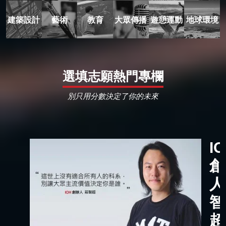
建築設計
藝術
教育
大眾傳播
遊憩運動
地球環境
選填志願熱門專欄
別只用分數決定了你的未來
I
創
人
智
超