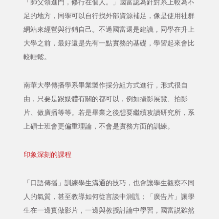
「師父領進門，修行在個人。」國富認為針對系上較為不
足的地方，同學可以自行找外部資源補足，像是使用社群
網站來經營與行銷自己。不過國富還是建議，同學在升上
大學之前，最好還是先有一點實務的基礎，學習起來會比
較輕鬆。
南華大學傳播學系畢業製作採分組方式進行，形式很自
由，只要是跟媒體有關的都可以，例如攝影展覽、拍影
片、做廣播等等。若是畢業之後想要繼續攻讀研究所，系
上碩士班會更偏重理論，不會是實務方面的訓練。
印象深刻的課程
「口語傳播」訓練學生溝通的技巧，也會讓學生觀察不同
人的氣質，甚至教導如何從言談中測謊；「廣告片」讓學
生在一邊實做影片，一邊與教授討論中學習，國富説雖然