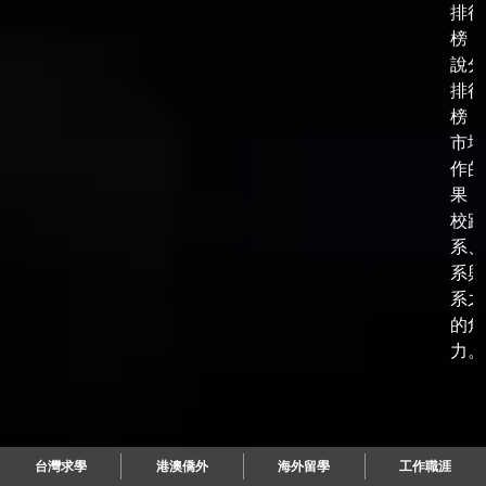
排行
榜，
說分
排行
榜，
市場
作的
果，
校跟
系、
系與
系之
的角
力。
台灣求學
港澳僑外
海外留學
工作職涯