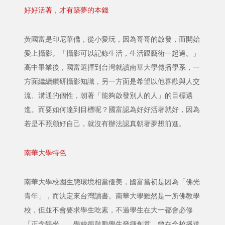
好好活著，才有築夢的本錢
黃國富是印尼華僑，從小愛玩，因為哥哥的啟發，而開始
愛上攝影。「攝影可以記錄生活，生活跟藝術一起過。」
高中畢業後，國富選擇到台灣就讀南華大學傳播學系，一
方面繼續鑽研攝影知識，另一方面是希望以他喜歡與人交
流、溝通的個性，朝著「能夠啟發別人的人」的目標邁
進。而要如何達到目標呢？國富認為好好活著就好，因為
若是不照顧好自己，就沒有辦法認真朝著夢想前進。
南華大學特色
南華大學校園生態環境相當優美，國富當初是因為「佛光
青年」，而決定來台灣讀書。南華大學雖然是一所佛教學
校，但並不會要求學生吃素，不過學生在大一都會必修
「正念靜坐」。學校很鼓勵學生發揮創意，曾在全校播送