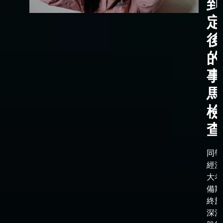
到
定
後
的
事
馬
檢
查
同學
經漫
大考
備期
終於
深淵