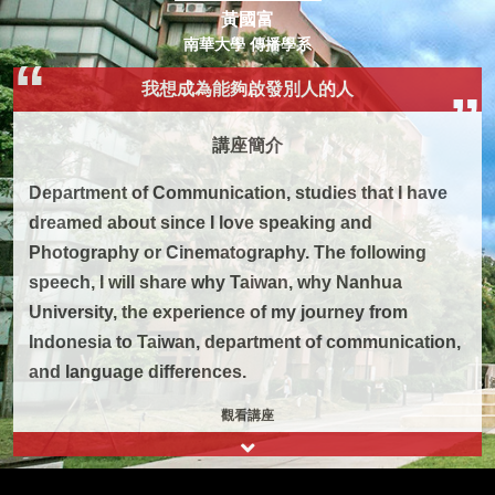
黃國富
南華大學 傳播學系
我想成為能夠啟發別人的人
講座簡介
Department of Communication, studies that I have
dreamed about since I love speaking and
Photography or Cinematography. The following
speech, I will share why Taiwan, why Nanhua
University, the experience of my journey from
Indonesia to Taiwan, department of communication,
and language differences.
觀看講座