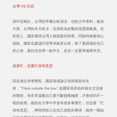
台灣 VS 印尼
與印尼相比，台灣的早餐比較清淡，也較少辛香料；氣候
方面，台灣的冬天較冷，也有較為頻繁的地震跟颱風。在
民情上，國富覺得台灣人都很親切和善，問路時都會熱心
指路。國富也建議印尼學弟妹來台前，除了要調適好自己
的心情，最好也先學一點中文，並且一定要準備厚夾克。
就算忙，也要忙得有意思
回首過往求學歷程，國富很感謝父母與朋友的支
持，“Think outside the box” 是國富與其他外籍生交流後
的體悟，他常常提醒自己要不斷挑戰極限，才會得到不一
樣的收穫。雖然在大學中常會有很多事要忙，但也要「忙
得有意思」，將時間投入在自己喜歡的事情，雖然一開始