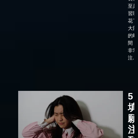
至是
習班
花了
大部
的時
間，
非常
注...
5
填
願
注