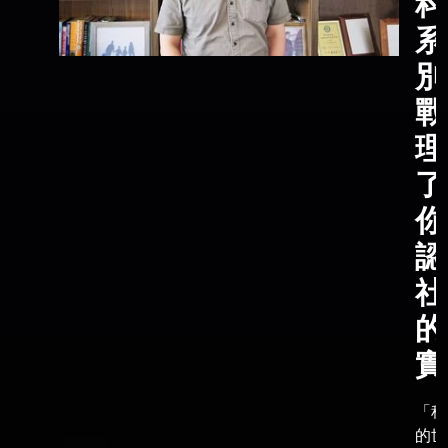
科
系
別
戰
理
了
你
認
社
的
實
「科
的世