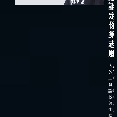
誰
定
你
第
志
願
大多
的高
三年
育，
論是
校老
師、
生、
長、