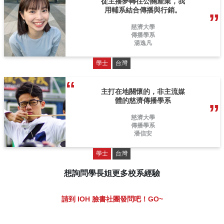
從主播夢轉往公關產業，我
用輔系結合傳播與行銷。
慈濟大學
傳播學系
湯逸凡
學士
台灣
主打在地關懷的，非主流媒
體的慈濟傳播學系
慈濟大學
傳播學系
潘信安
學士
台灣
想詢問學長姐更多校系經驗
請到 IOH 臉書社團發問吧！GO~