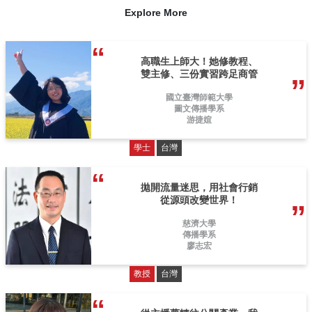
Explore More
高職生上師大！她修教程、
雙主修、三份實習跨足商管
國立臺灣師範大學
圖文傳播學系
游捷媗
學士
台灣
拋開流量迷思，用社會行銷
從源頭改變世界！
慈濟大學
傳播學系
廖志宏
教授
台灣