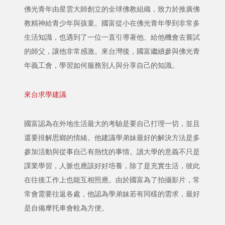
佛光青年由星雲大師創立的全球佛教組織，致力於推廣佛
教精神給青少年與孩童。國富從小在佛光青年學到非常多
生活知識，也遇到了一位一直引導著他、給他機會去嘗試
的師父，讓他非常感激。來台灣後，國富繼續參與佛光青
年義工會，學習如何服務別人與分享自己的知識。
來台求學建議
國富認為在外地生活最大的考驗是要自己打理一切，並且
還要排解思鄉的情緒。他建議學弟妹最好的解決方法是多
參加活動與從事自己有熱忱的事情。讀大學的意義不只是
課業學習，人脈也應該好好培養，除了是充實生活，彼此
在往後工作上也能互相照應。由於國富為了拍攝影片，常
常會需要往返各處，他認為學弟妹若有同樣的需求，最好
是自備摩托車會較為方便。