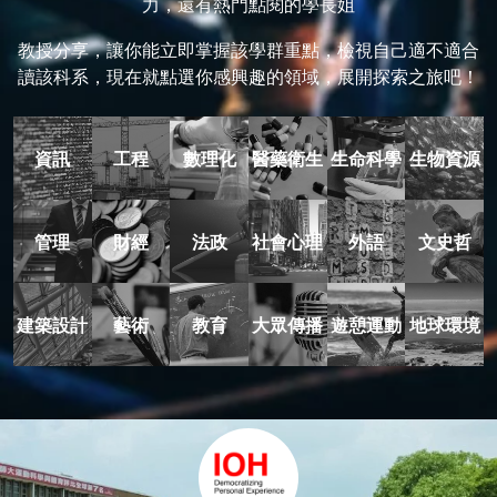
力，還有熱門點閱的學長姐
教授分享，讓你能立即掌握該學群重點，檢視自己適不適合
讀該科系，現在就點選你感興趣的領域，展開探索之旅吧！
資訊
工程
數理化
醫藥衛生
生命科學
生物資源
管理
財經
法政
社會心理
外語
文史哲
建築設計
藝術
教育
大眾傳播
遊憩運動
地球環境