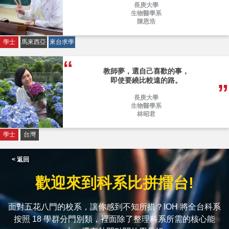
長庚大學
生物醫學系
陳恩浩
學士
馬來西亞
來台求學
教師夢，選自己喜歡的事，
即使要繞比較遠的路。
長庚大學
生物醫學系
林昭君
學士
台灣
< 返回
歡迎來到科系比拼擂台!
面對五花八門的校系，讓你感到不知所措？IOH 將全台科系
按照 18 學群分門別類，裡面除了整理科系所需的核心能