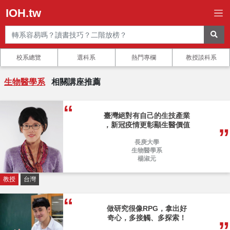
IOH.tw
校系總覽
選科系
熱門專欄
教授談科系
生物醫學系
相關講座推薦
臺灣絕對有自己的生技產業
，新冠疫情更彰顯生醫價值
長庚大學
生物醫學系
楊淑元
教授
台灣
做研究很像RPG，拿出好
奇心，多接觸、多探索！