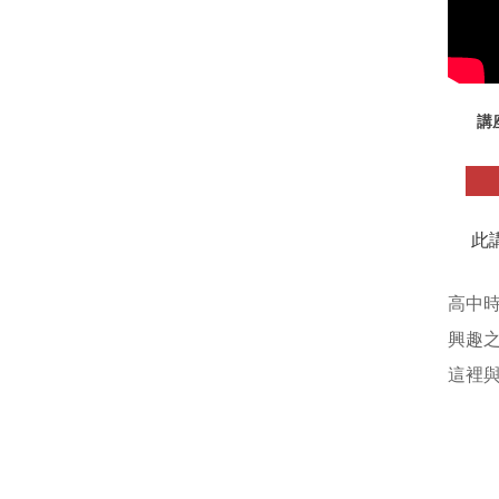
講
此
高中
興趣
這裡