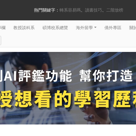
熱門關鍵字：
轉系容易嗎
讀書技巧
二階放榜
專欄
教授談科系
碩博校系總覽
海外留學
僑外專區
關於