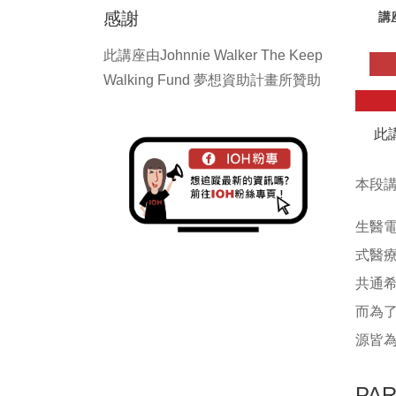
感謝
講
此講座由Johnnie Walker The Keep
Walking Fund 夢想資助計畫所贊助
此
本段
生醫
式醫
共通
而為
源皆
PA