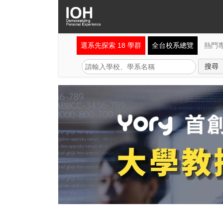
選系先探索 18 學群
全台校系總覽
熱門