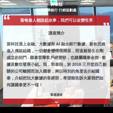
郭泰頤
國泰世華銀行 行銷規劃處
當每個人都說起故事，我們可以改變世界
講座簡介
當科技遇上金融、大數據與 AI 融合銀行數據、新創思維
進入傳統組織，一切都會變得很精采，而這就發生在剛
成立的部門 - 國泰世華客戶經營部，也隸屬國泰金控 - 數
據及數位發展小組。我，郭泰頤，於 2016 三月從自己創
辦的公司離開而加入國泰，將以特別的角度去介紹國
泰，介紹把玩大數據的客經部，希望能告訴大家我們如
何讓國泰更不一樣！
觀看講座