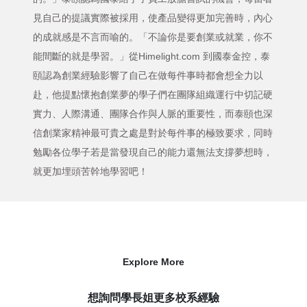
見自己的提議實際被採用，使產品變得更加完善時，內心
的成就感是不言而喻的。「不論你是要創業或就業，你不
能間斷的就是學習。」從Himelight.com 到國泰金控，泰
頤認為創業經驗影響了自己在做每件事時都會想全力以
赴，他提點懷抱創業夢的學子們在團隊組織運行中切記硬
實力、人際溝通、團隊合作與人脈的重要性，而泰頤也深
信創業家精神最可貴之處是對於每件事的極致要求，同時
勉勵各位學子若是當發現自己的能力還無法支撐夢想時，
就更加埋頭苦幹地學習吧！
Explore More
想詢問學長姐更多校系經驗