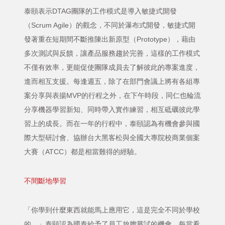
泰頤表示DTAG團隊的工作模式是導入敏捷式開發
（Scrum Agile）的觀念，不同於瀑布式開發，敏捷式開
發著重在短期間不斷推陳出新原型（Prototype），藉由
多次測試與反饋，讓產品服務趨於完善，這樣的工作模式
不僅有效率，更能促使團隊成員去了解彼此的專案進度，
進而相互支援。每逢週五，除了在部門會議上將有各組專
案分享與表揚MVP的行程之外，在下午時段，同仁也輪流
分享機器學習新知、同時帶入實作練習，相互砥礪彼此學
習上的成長。而在一年的行程中，泰頤認為有機會參與國
際大型研討會、協辦台大黑客松與全國大專院校商業個案
大賽（ATCC）都是相當難得的經驗。
不間斷地學習
「你學到什麼東西就能馬上應用它，這是完全不同於學校
的。」泰頤認為國泰給予了員工放膽嘗試的機會，每當看