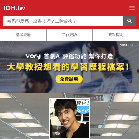
IOH.tw
講者經歷
工作經驗
觀眾提問