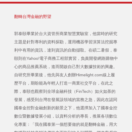
翻轉台灣金融的野望
郭泰頤畢業於台大資管所商業智慧實驗室，他當時的研究
主題是針對專利的資料探勘，運用機器學習演算法挖掘專
利中有用的資訊，達到資訊的自動擷取。在碩二暑假，泰
頤則在Yahoo!電子商務工程部實習，負責開發網路購物中
心的商品推薦系統，進而開啟自己對大數據技術的興趣。
自研究所畢業後，他先與友人創辦Himelight.com線上履
歷平台，期盼能為年輕人打造一商業社交平台，在此之
際，泰頤也觀察到全球金融科技（FinTech）如火如荼的
發展，感受到台灣在發展該領域的當務之急，因此在認同
國泰金控對金融創新的願景之下，他選擇加入了國泰金控
數位暨數據發展小組，以資料分析的專長，推展各項數位
化專案：「我在國泰第一個想要做的就是翻轉金融，用大