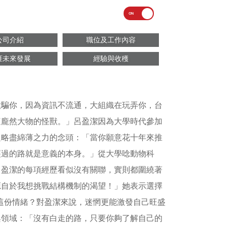
公司介紹
職位及工作內容
涯未來發展
經驗與收穫
欺騙你，因為資訊不流通，大組織在玩弄你，台
這龐然大物的怪獸。」呂盈潔因為大學時代參加
題略盡綿薄之力的念頭：「當你願意花十年來推
經過的路就是意義的本身。」從大學唸動物科
，盈潔的每項經歷看似沒有關聯，實則都圍繞著
源自於我想挑戰結構機制的渴望！」她表示選擇
這份情緒？對盈潔來說，迷惘更能激發自己旺盛
興領域：「沒有白走的路，只要你夠了解自己的