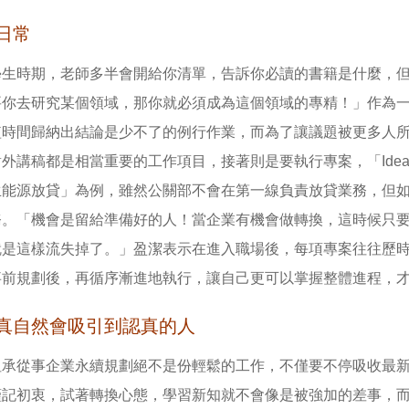
日常
學生時期，老師多半會開給你清單，告訴你必讀的書籍是什麼，
要你去研究某個領域，那你就必須成為這個領域的專精！」作為
短時間歸納出結論是少不了的例行作業，而為了讓議題被更多人
外講稿都是相當重要的工作項目，接著則是要執行專案，「Idea
生能源放貸」為例，雖然公關部不會在第一線負責放貸業務，但
務。「機會是留給準備好的人！當企業有機會做轉換，這時候只
就是這樣流失掉了。」盈潔表示在進入職場後，每項專案往往歷
事前規劃後，再循序漸進地執行，讓自己更可以掌握整體進程，
真自然會吸引到認真的人
坦承從事企業永續規劃絕不是份輕鬆的工作，不僅要不停吸收最
謹記初衷，試著轉換心態，學習新知就不會像是被強加的差事，