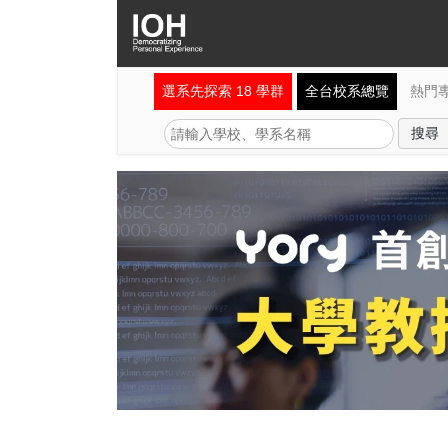
選系先探索 18 學群
全台校系總覽
熱門