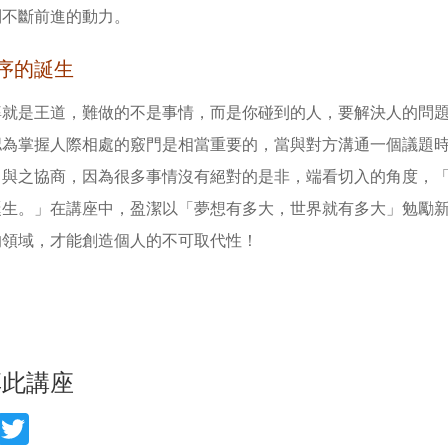
到不斷前進的動力。
序的誕生
婆就是王道，難做的不是事情，而是你碰到的人，要解決人的問
認為掌握人際相處的竅門是相當重要的，當與對方溝通一個議題
，與之協商，因為很多事情沒有絕對的是非，端看切入的角度，
誕生。」在講座中，盈潔以「夢想有多大，世界就有多大」勉勵
的領域，才能創造個人的不可取代性！
享此講座
acebook
Twitter