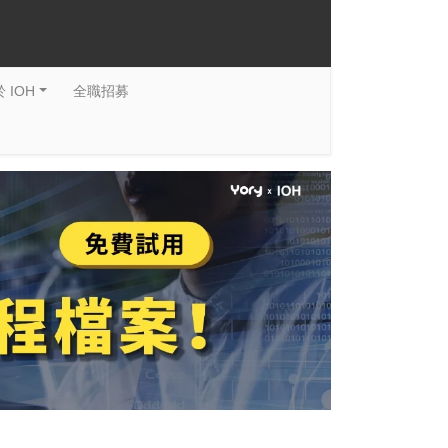
 IOH
全職招募