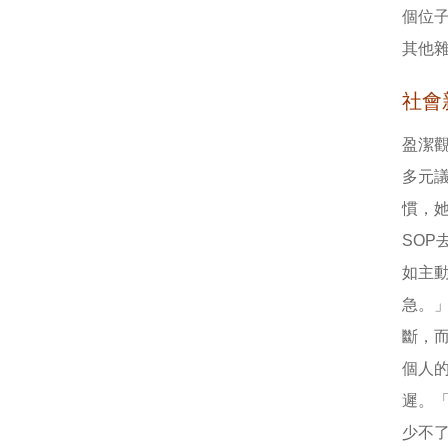
個位
其他
社會
盈潔
多元
慣，
SO
如主
急。
斷，
個人
遲。
少不