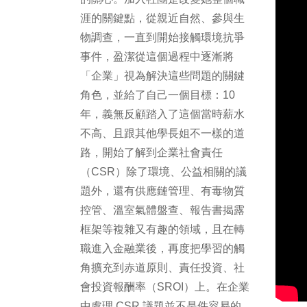
涯的關鍵點，從親近自然、參與生
物調查，一直到開始接觸環境抗爭
事件，盈潔從這個過程中逐漸將
「企業」視為解決這些問題的關鍵
角色，並給了自己一個目標：10
年，義無反顧踏入了這個當時薪水
不高、且跟其他學長姐不一樣的道
路，開始了解到企業社會責任
（CSR）除了環境、公益相關的議
題外，還有供應鏈管理、有毒物質
控管、溫室氣體盤查、報告書揭露
框架等複雜又有趣的領域，且在轉
職進入金融業後，再度把學習的觸
角擴充到赤道原則、責任投資、社
會投資報酬率（SROI）上。在企業
中處理 CSR 議題並不是件容易的