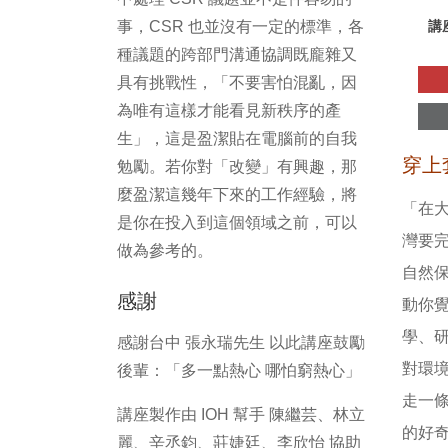
事，CSR 也並沒有一定的標準，各
講
種議題的跨部門溝通協調既龐雜又
具有挑戰性，「不要害怕混亂，因
為唯有這樣才能看見新秩序的產
生」，這是盈潔貼在電腦前的自我
穿上
勉勵。若你對「改變」有興趣，那
麼盈潔這幾年下來的工作經驗，將
「在
是你在投入到這個領域之前，可以
灣要
做為參考的。
自然
感謝
動你
學、
感謝台中 張永瑞先生 以此講座鼓勵
對環
後輩：「多一點熱心 哪怕窮熱心」
走一
講座製作由 IOH 幫手 陳繼芸、林立
的好
麗、辛丞鈞、莊婕廷、李欣怡 協助