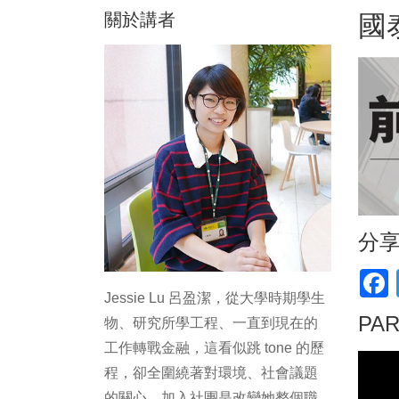
關於講者
國
分
F
Jessie Lu 呂盈潔，從大學時期學生
PA
物、研究所學工程、一直到現在的
工作轉戰金融，這看似跳 tone 的歷
程，卻全圍繞著對環境、社會議題
的關心。加入社團是改變她整個職