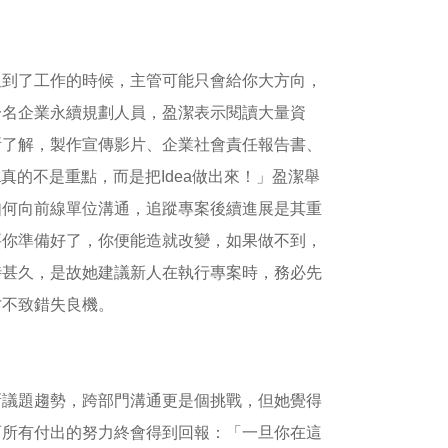
但到了工作的時候，主管可能只會給你大方向，
一名企業永續規劃人員，盈潔表示閱讀大量資
所了解，製作宣傳影片、企業社會責任報告書、
真的不是重點，而是把Idea做出來！」盈潔舉
如何向前線單位溝通，追蹤專案後續進展是其重
要你準備好了，你便能造就改變，如果做不到，
時甚久，是故她建議新人在執行專案時，務必先
才不致錯失良機。
新議題趨勢，跨部門溝通更是個挑戰，但她覺得
而所有付出的努力終會得到回報：「一旦你在這