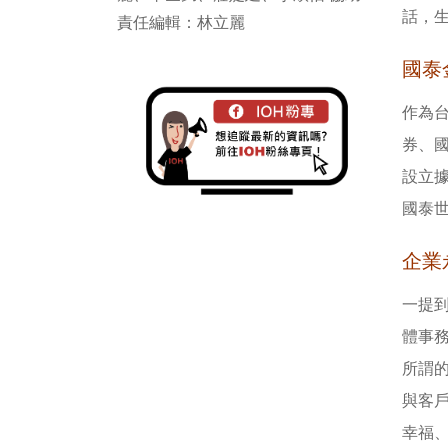
話，
責任編輯：林立麗
國泰
作為
券、國
設立
國泰
企業
一提
體事
所謂
與客
幸福