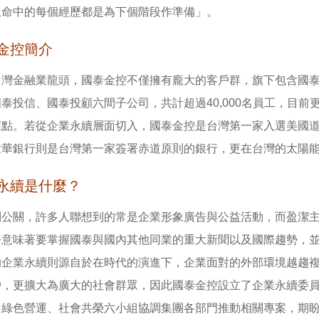
生命中的每個經歷都是為下個階段作準備」。
金控簡介
台灣金融業龍頭，國泰金控不僅擁有龐大的客戶群，旗下包含國
泰投信、國泰投顧六間子公司，共計超過40,000名員工，目
據點。若從企業永續層面切入，國泰金控是台灣第一家入選美國道
世華銀行則是台灣第一家簽署赤道原則的銀行，更在台灣的太陽
永續是什麼？
到公關，許多人聯想到的常是企業形象廣告與公益活動，而盈潔
務意味著要掌握國泰與國內其他同業的重大新聞以及國際趨勢，
的企業永續則源自於在時代的演進下，企業面對的外部環境越趨
戶，更擴大為廣大的社會群眾，因此國泰金控設立了企業永續委
、綠色營運、社會共榮六小組協調集團各部門推動相關專案，期