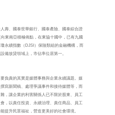
泰人壽、國泰世華銀行、國泰產險、國泰綜合證
前更向東南亞積極佈點，在東協十國中，已有九國
瓊永續指數（DJSI）保險類組的金融機構，而
能設備放貸領域上，市佔率位居第一。
主要負責的其實是媒體事務與企業永續議題。媒
並撰寫新聞稿、處理爭議事件和接待媒體等，而
複雜，讓企業的利害關係人已不限於股東、員工
員會，以責任投資、永續治理、責任商品、員工
盼能提升民眾福祉，營造更美好的社會環境。