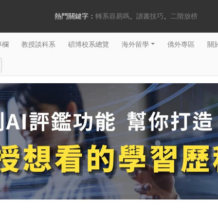
熱門關鍵字：
轉系容易嗎
讀書技巧
二階放榜
專欄
教授談科系
碩博校系總覽
海外留學
僑外專區
關於