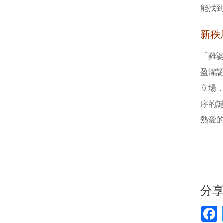
能找
新秩
「雞
盈潔
立場
序的
熱愛
分
F