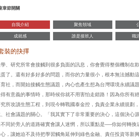
座章節開關
自我介紹
聚焦領域
成就感
誰是接班人
職
套裝的抉擇
大學、研究所常會接觸到很多負面的訊息，你會覺得整個機制在
完蛋了。還有好多好多的問題，而你的力量很小，根本無法撼動
保育社，而開始接觸生態議題，內心也產生想為台灣環境永續議
覺得有意義的事情時，那時候你就不用害怕走錯路！因為你所有
研究所攻讀生態工程，到現今轉戰國泰金控，負責企業永續規劃
境、社會議題的關心。「我其實下了非常重要的決心，這個決心
條不同於旁人的道路確實會讓人迷惘，所以重點是──你如何轉換
奇心，讓她迫不及待把學習觸角延伸到綠色金融、責任投資等新