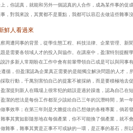
子上，你認真，就能和另外一個認真的人合作，成為某件事的促
雜事，對我來說，其實都不是重點，我都可以容忍去做這些雜事
新鮮人看過來
觀察周遭同事的背景，從學生態工程、科技法律、企業管理、新
議題是需要各領域人才的投入與協作。在講座中，盈潔特別提醒
她說許多新人常期盼在工作中會有前輩帶領自己或是可以與同事
P去遵循，但盈潔認為企業真正需要的是能獨立解決問題的人才，
動採取行動，千萬別害怕自己的提案不被採納，而是要積極地去
」盈潔提到新人在職場上很常犯的錯誤是過於躁進，認為自己在
而盈潔的想法是每份工作都至少該給自己三年的沉潛時間，第一
的做事效率；在第三年則是大膽提出自己想做的各種專案，倘若
「雜事其實如影隨形地在每個產業，你不可能換了個產業，就不
了做雜事，雜事其實是正事不可或缺的一環，是正事的基石，所