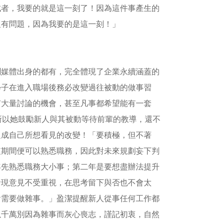
成者，我要的就是這一刻了！因為這件事產生的
沒有問題，因為我要的是這一刻！」
聞媒體出身的都有，完全體現了企業永續涵蓋的
學子在進入職場後務必改變過往被動的做事習
有大量討論的機會，甚至凡事都希望能有一套
所以她鼓勵新人與其被動等待前輩的教導，還不
促成自己所想看見的改變！「要積極，但不著
短期間便可以熟悉職務，因此對未來規劃妄下判
年先熟悉職務大小事；第二年是要想盡辦法提升
發現意見不受重視，在思考留下與否也不會太
會需要做雜事。」盈潔提醒新人從事任何工作都
以千萬別因為雜事而灰心喪志，謹記初衷，自然