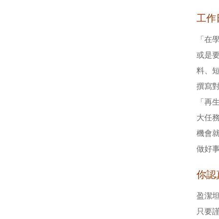
工作
「在
或是
料、
撰寫對
「再
大任
機會
做好
你認
盈潔
只要