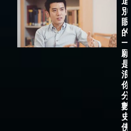
追
別
眼
的
一
願
是
浪
你
分
數
史
佛