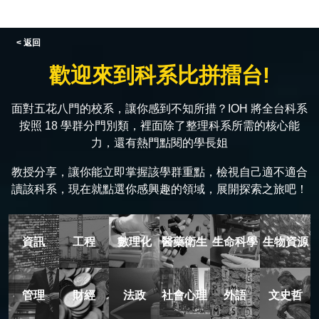
< 返回
歡迎來到科系比拼擂台!
面對五花八門的校系，讓你感到不知所措？IOH 將全台科系
按照 18 學群分門別類，裡面除了整理科系所需的核心能
力，還有熱門點閱的學長姐
教授分享，讓你能立即掌握該學群重點，檢視自己適不適合
讀該科系，現在就點選你感興趣的領域，展開探索之旅吧！
資訊
工程
數理化
醫藥衛生
生命科學
生物資源
管理
財經
法政
社會心理
外語
文史哲