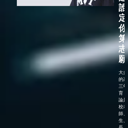
誰
定
你
第
志
願
大多
的高
三年
育，
論是
校老
師、
生、
長、