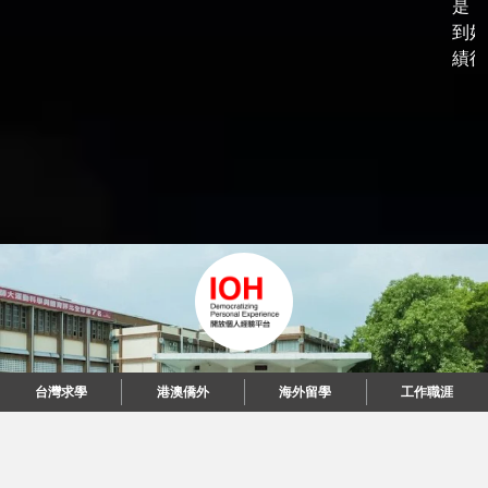
是，
到好
績後，
台灣求學
港澳僑外
海外留學
工作職涯
"當每個人都說起故事，我們可以改變世界。"