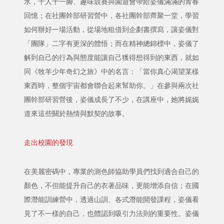
水，十人十一腳、趣味競賽與園遊會帶給姿儀滿滿的青春
回憶；在社團幹部研習營中，各社團幹部齊聚一堂，學習
如何辦好一場活動，從場地租借到企劃書撰寫，讓姿儀對
「團隊」二字有更深的體悟；而在精神總錦標中，姿儀了
解到自己的行為與態度能讓自己獲得想得到的東西，就如
同《牧羊少年奇幻之旅》中的名言：「當你真心渴望某樣
東西時，整個宇宙都會聯合起來幫助你。」在參與兩次社
團幹部研習營後，姿儀成長了不少，在講座中，她將娓娓
道來這些關於熱情與默契的故事。
走出校園的發現
在美麗密碼中，專業的測色師協助學員們找到適合自己的
顏色，不但能提升自己的衣著品味，更能增添自信；在國
際潛能訓練營中，透過山訓、各式潛能開發課程，姿儀看
見了不一樣的自己，也體認到吸引力法則的重要性。姿儀