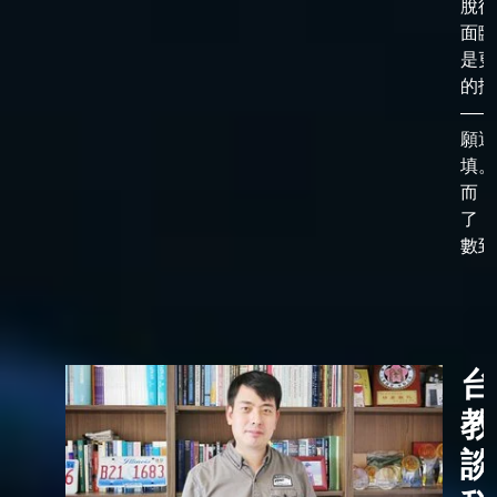
脫後
面臨
是更
的抉
——
願選
填。
而，
了「
數到了
台
教
談