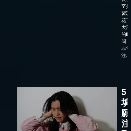
至是
習班
花了
大部
的時
間，
非常
注...
5
填
願
注