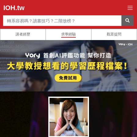
IOH.tw
講者經歷
求學經驗
觀眾提問