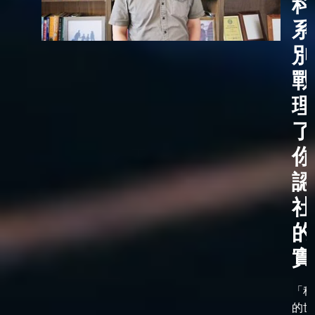
科
系
別
戰
理
了
你
認
社
的
實
「科
的世