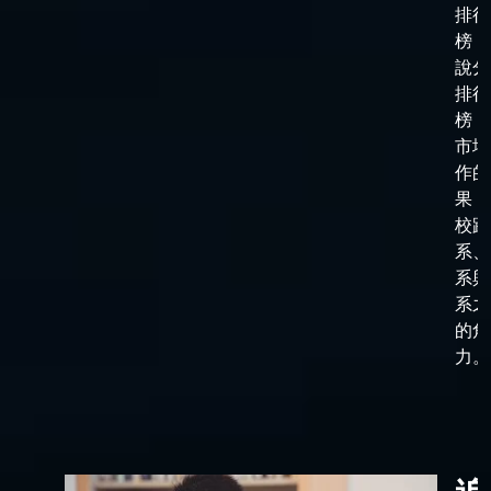
排行
榜，
說分
排行
榜，
市場
作的
果，
校跟
系、
系與
系之
的角
力。