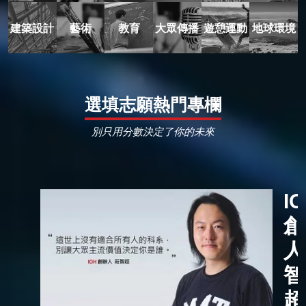
建築設計
藝術
教育
大眾傳播
遊憩運動
地球環境
選填志願熱門專欄
別只用分數決定了你的未來
I
創
人
智
超