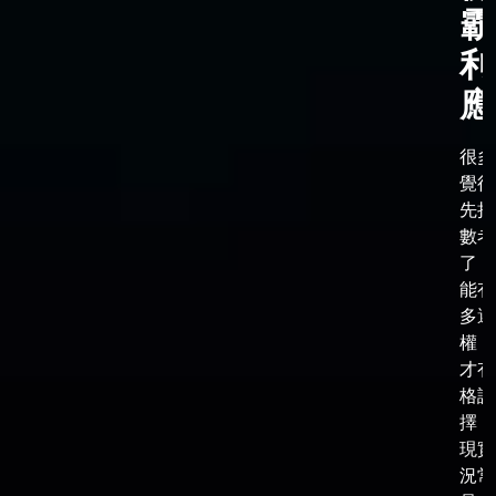
霸
利
應
很多
覺得
先把
數考
了，
能有
多選
權，
才有
格談
擇，
現實
況常