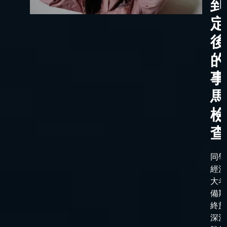
到
定
後
的
事
馬
檢
查
同學
經漫
大考
備期
終於
深淵