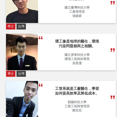
國立臺灣科技大學
工業管理系
張維家
學士
台灣
環工像是地球的醫生，環境
污染問題都與之相關。
國立屏東科技大學
環境工程與科學系
吳星運
學士
台灣
工管系就是工廠醫生，學習
如何提高效率及降低成本。
朝陽科技大學
工業工程與管理系
鄭安宏