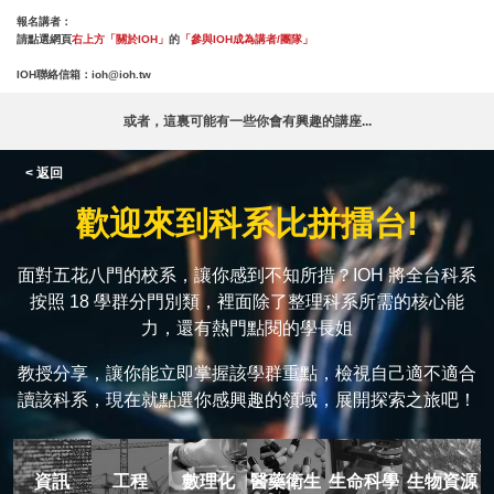
報名講者：
請點選網頁
右上方「關於IOH」
的
「參與IOH成為講者/團隊」
IOH聯絡信箱：
ioh@ioh.tw
或者，這裏可能有一些你會有興趣的講座...
< 返回
歡迎來到科系比拼擂台!
面對五花八門的校系，讓你感到不知所措？IOH 將全台科系
按照 18 學群分門別類，裡面除了整理科系所需的核心能
力，還有熱門點閱的學長姐
教授分享，讓你能立即掌握該學群重點，檢視自己適不適合
讀該科系，現在就點選你感興趣的領域，展開探索之旅吧！
資訊
工程
數理化
醫藥衛生
生命科學
生物資源