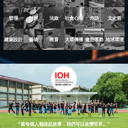
管理
財經
法政
社會心理
外語
文史哲
建築設計
藝術
教育
大眾傳播
遊憩運動
地球環境
"當每個人都說起故事，我們可以改變世界。"