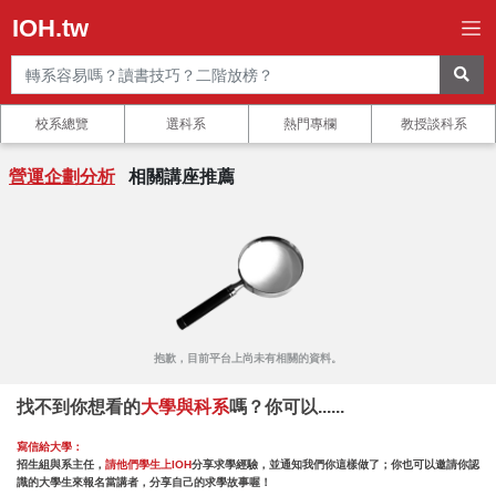
IOH.tw
校系總覽
選科系
熱門專欄
教授談科系
營運企劃分析
相關講座推薦
抱歉，目前平台上尚未有相關的資料。
找不到你想看的
大學與科系
嗎？你可以......
寫信給大學：
招生組與系主任，
請他們學生上IOH
分享求學經驗，並通知我們你這樣做了；你也可以邀請你認
識的大學生來報名當講者，分享自己的求學故事喔！