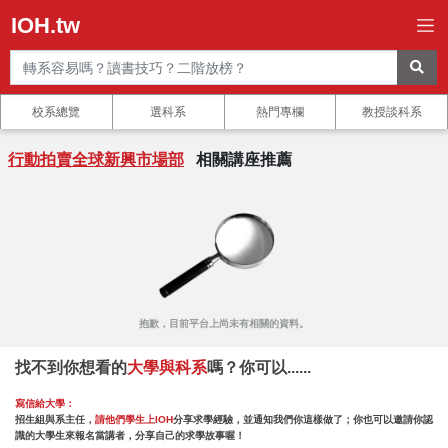
IOH.tw
校系總覽
選科系
熱門專欄
教授談科系
行動拍賣全球新興市場部
相關講座推薦
抱歉，目前平台上尚未有相關的資料。
找不到你想看的
大學與科系
嗎？你可以......
寫信給大學：
招生組與系主任，
請他們學生上IOH
分享求學經驗，並通知我們你這樣做了；你也可以邀請你認
識的大學生來報名當講者，分享自己的求學故事喔！