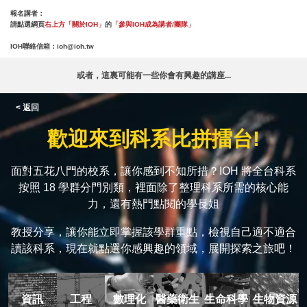
報名講者：
請點選網頁
右上方「關於IOH」
的
「參與IOH成為講者/團隊」
IOH聯絡信箱：
ioh@ioh.tw
或者，這裏可能有一些你會有興趣的講座...
< 返回
歡迎來到科系比拼擂台!
面對五花八門的校系，讓你感到不知所措？IOH 將全台科系
按照 18 學群分門別類，裡面除了整理科系所需的核心能
力，還有熱門點閱的學長姐
教授分享，讓你能立即掌握該學群重點，檢視自己適不適合
讀該科系，現在就點選你感興趣的領域，展開探索之旅吧！
資訊
工程
數理化
醫藥衛生
生命科學
生物資源