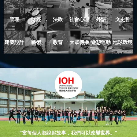
管理
財經
法政
社會心理
外語
文史哲
建築設計
藝術
教育
大眾傳播
遊憩運動
地球環境
"當每個人都說起故事，我們可以改變世界。"