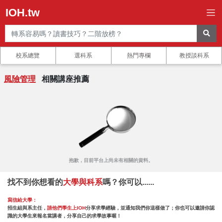
IOH.tw
校系總覽
選科系
熱門專欄
教授談科系
風險管理
相關講座推薦
抱歉，目前平台上尚未有相關的資料。
找不到你想看的
大學與科系
嗎？你可以......
寫信給大學：
招生組與系主任，
請他們學生上IOH
分享求學經驗，並通知我們你這樣做了；你也可以邀請你認
識的大學生來報名當講者，分享自己的求學故事喔！