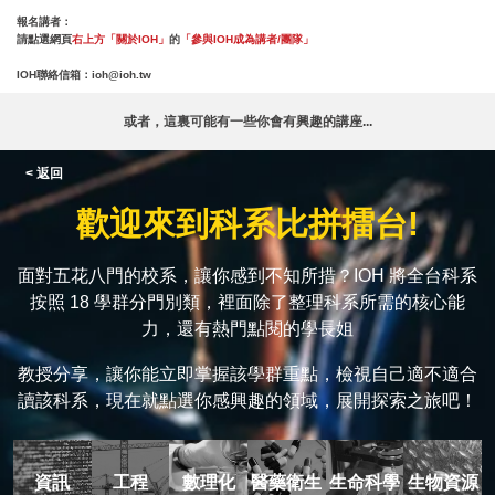
報名講者：
請點選網頁
右上方「關於IOH」
的
「參與IOH成為講者/團隊」
IOH聯絡信箱：
ioh@ioh.tw
或者，這裏可能有一些你會有興趣的講座...
< 返回
歡迎來到科系比拼擂台!
面對五花八門的校系，讓你感到不知所措？IOH 將全台科系
按照 18 學群分門別類，裡面除了整理科系所需的核心能
力，還有熱門點閱的學長姐
教授分享，讓你能立即掌握該學群重點，檢視自己適不適合
讀該科系，現在就點選你感興趣的領域，展開探索之旅吧！
資訊
工程
數理化
醫藥衛生
生命科學
生物資源