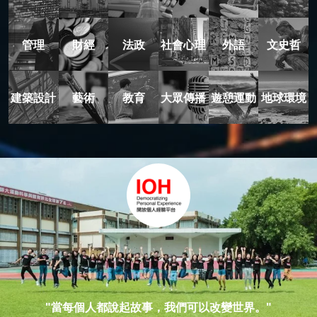
管理
財經
法政
社會心理
外語
文史哲
建築設計
藝術
教育
大眾傳播
遊憩運動
地球環境
"當每個人都說起故事，我們可以改變世界。"