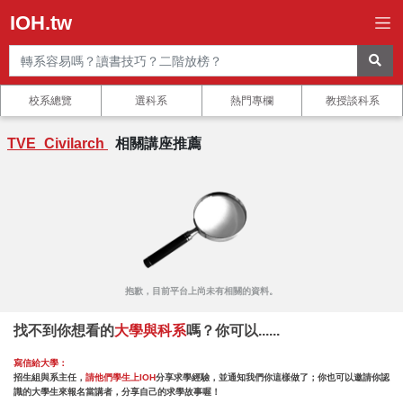
IOH.tw
校系總覽
選科系
熱門專欄
教授談科系
TVE_Civilarch
相關講座推薦
抱歉，目前平台上尚未有相關的資料。
找不到你想看的
大學與科系
嗎？你可以......
寫信給大學：
招生組與系主任，
請他們學生上IOH
分享求學經驗，並通知我們你這樣做了；你也可以邀請你認
識的大學生來報名當講者，分享自己的求學故事喔！