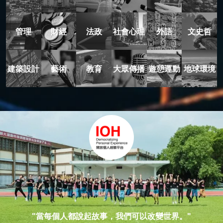
管理
財經
法政
社會心理
外語
文史哲
建築設計
藝術
教育
大眾傳播
遊憩運動
地球環境
"當每個人都說起故事，我們可以改變世界。"