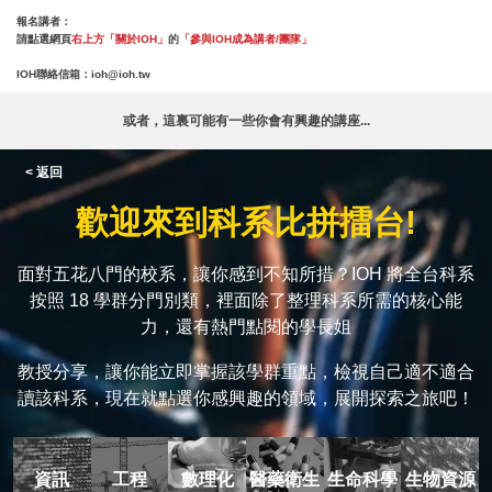
報名講者：
請點選網頁
右上方「關於IOH」
的
「參與IOH成為講者/團隊」
IOH聯絡信箱：
ioh@ioh.tw
或者，這裏可能有一些你會有興趣的講座...
< 返回
歡迎來到科系比拼擂台!
面對五花八門的校系，讓你感到不知所措？IOH 將全台科系
按照 18 學群分門別類，裡面除了整理科系所需的核心能
力，還有熱門點閱的學長姐
教授分享，讓你能立即掌握該學群重點，檢視自己適不適合
讀該科系，現在就點選你感興趣的領域，展開探索之旅吧！
資訊
工程
數理化
醫藥衛生
生命科學
生物資源