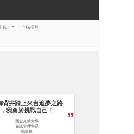
 IOH
全職招募
鄉背井踏上來台追夢之路
，我勇於挑戰自己！
國立東華大學
資訊管理學系
楊嘉康