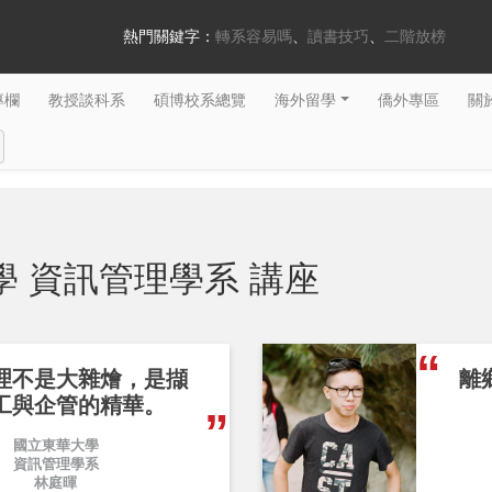
熱門關鍵字：
轉系容易嗎
讀書技巧
二階放榜
專欄
教授談科系
碩博校系總覽
海外留學
僑外專區
關於
學 資訊管理學系 講座
理不是大雜燴，是擷
離
工與企管的精華。
國立東華大學
資訊管理學系
林庭暉