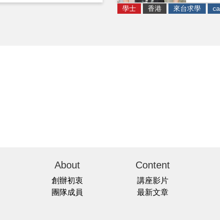
學士
香港
來台求學
ca
About
Content
創辦初衷
講座影片
團隊成員
最新文章