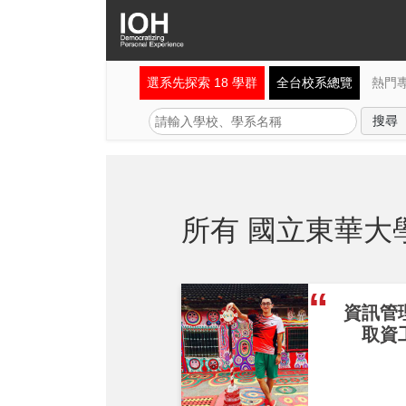
選系先探索 18 學群
全台校系總覽
熱門
所有 國立東華大
資訊管
取資