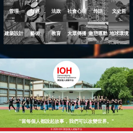
管理
財經
法政
社會心理
外語
文史哲
建築設計
藝術
教育
大眾傳播
遊憩運動
地球環境
"當每個人都說起故事，我們可以改變世界。"
© 2026 IOH 開放個人經驗平台