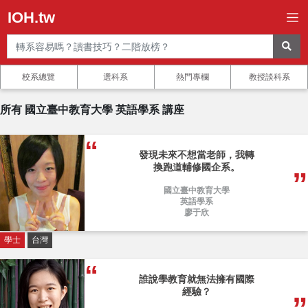
IOH.tw
校系總覽
選科系
熱門專欄
教授談科系
所有 國立臺中教育大學 英語學系 講座
發現未來不想當老師，我轉
換跑道輔修國企系。
國立臺中教育大學
英語學系
廖于欣
學士
台灣
誰說學教育就無法擁有國際
經驗？