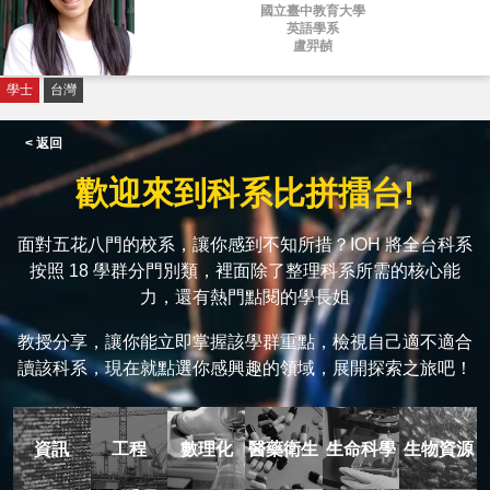
國立臺中教育大學
英語學系
盧羿赬
學士
台灣
< 返回
歡迎來到科系比拼擂台!
面對五花八門的校系，讓你感到不知所措？IOH 將全台科系
按照 18 學群分門別類，裡面除了整理科系所需的核心能
力，還有熱門點閱的學長姐
教授分享，讓你能立即掌握該學群重點，檢視自己適不適合
讀該科系，現在就點選你感興趣的領域，展開探索之旅吧！
資訊
工程
數理化
醫藥衛生
生命科學
生物資源