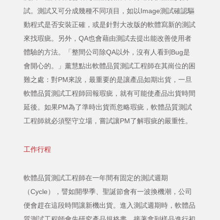
試。測試又可分成幾種不同項目，如以Image測試確認驅
動程式是否安裝正確，或是針對大改版的軟體寫新的測試
來找瑕疵。另外，QA也會藉由測試去提出能改善使用者
體驗的方法。「整間公司除QA以外，沒有人看到Bug是
會開心的。」薰慧點出軟體品質測試工程師在其崗位的困
難之處：對PM來說，最重要的是讓產品如期出貨，一旦
軟體品質測試工程師回報瑕疵，就有可能使產品出貨時間
延後。如果PM為了準時出貨而忽略瑕疵，軟體品質測試
工程師就必須堅守立場，嘗試讓PM了解瑕疵的嚴重性。
工作行程
軟體品質測試工程師在一年間有固定的測試週期
（Cycle），譬如開學季、聖誕節會有一波換機潮，公司
便會趕在這段時間讓新機出貨。進入測試週期時，軟體品
質測試工程師會先研究產品規格書，接著拿到樣品進行初