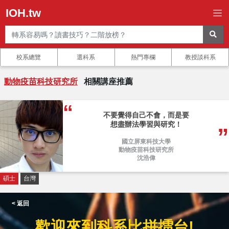
IOH.tw
校系總覽
選科系
熱門專欄
教授談科系
動物疫苗科技研究所
相關講座推薦
不要覺得自己不會，而是要
想盡辦法學習與研究！
國立屏東科技大學
動物疫苗科技研究所
沈浩偉
碩士
台灣
< 返回
歡迎來到科系比拼擂台!