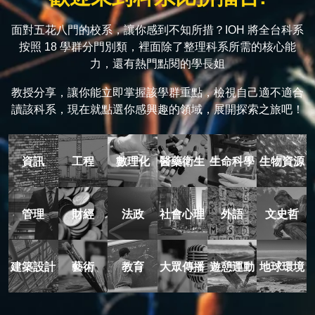
面對五花八門的校系，讓你感到不知所措？IOH 將全台科系
按照 18 學群分門別類，裡面除了整理科系所需的核心能
力，還有熱門點閱的學長姐
教授分享，讓你能立即掌握該學群重點，檢視自己適不適合
讀該科系，現在就點選你感興趣的領域，展開探索之旅吧！
資訊
工程
數理化
醫藥衛生
生命科學
生物資源
管理
財經
法政
社會心理
外語
文史哲
建築設計
藝術
教育
大眾傳播
遊憩運動
地球環境