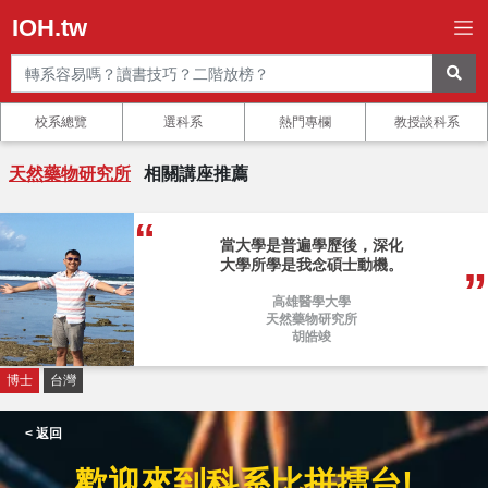
IOH.tw
校系總覽
選科系
熱門專欄
教授談科系
天然藥物研究所
相關講座推薦
當大學是普遍學歷後，深化
大學所學是我念碩士動機。
高雄醫學大學
天然藥物研究所
胡皓竣
博士
台灣
< 返回
歡迎來到科系比拼擂台!