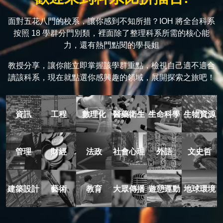
面對五花八門的校系，讓你感到不知所措？IOH 將全台科系
按照 18 學群分門別類，裡面除了整理科系所需的核心能
力，還有熱門點閱的學長姐
教授分享，讓你能立即掌握該學群重點，檢視自己適不適合
讀該科系，現在就點選你感興趣的領域，展開探索之旅吧！
資訊
工程
數理化
醫藥衛生
生命科學
生物資源
管理
財經
法政
社會心理
外語
文史哲
建築設計
藝術
教育
大眾傳播
遊憩運動
地球環境