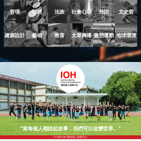
管理
財經
法政
社會心理
外語
文史哲
建築設計
藝術
教育
大眾傳播
遊憩運動
地球環境
"當每個人都說起故事，我們可以改變世界。"
© 2026 IOH 開放個人經驗平台