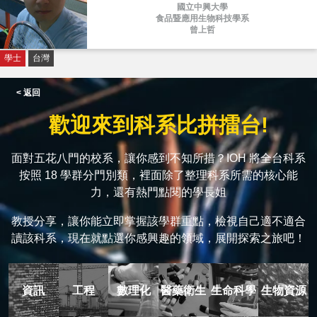
國立中興大學
食品暨應用生物科技學系
曾上哲
學士
台灣
< 返回
歡迎來到科系比拼擂台!
面對五花八門的校系，讓你感到不知所措？IOH 將全台科系
按照 18 學群分門別類，裡面除了整理科系所需的核心能
力，還有熱門點閱的學長姐
教授分享，讓你能立即掌握該學群重點，檢視自己適不適合
讀該科系，現在就點選你感興趣的領域，展開探索之旅吧！
資訊
工程
數理化
醫藥衛生
生命科學
生物資源