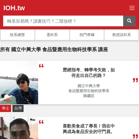
IOH.tw
校系總覽
選科系
熱門專欄
教授談科系
所有 國立中興大學 食品暨應用生物科技學系 講座
歷經指考、轉學考失敗，如
何走出自己的路？
國立中興大學
食品暨應用生物科技學系
陳繼芸
學士
台灣
喜歡美食成了專長！我在中
興成為食品安全的守門員。